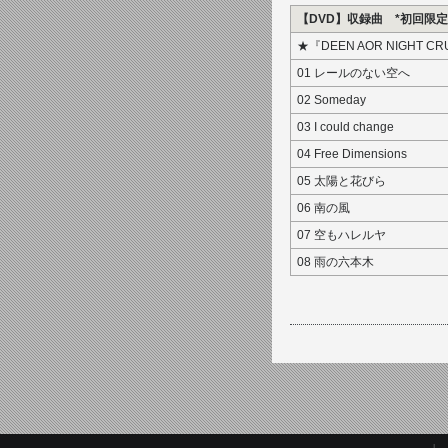
【DVD】収録曲 *初回限
★『DEEN AOR NIGHT CRUIS
01 レールのない空へ
02 Someday
03 I could change
04 Free Dimensions
05 太陽と花びら
06 南の風
07 空もハレルヤ
08 雨の六本木