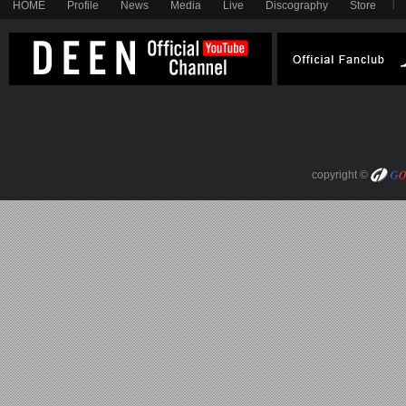
HOME
Profile
News
Media
Live
Discography
Store
copyright ©