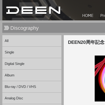
Discography
All
DEEN20周年記
Single
Digital Single
Album
Blu-ray / DVD / VHS
Analog Disc