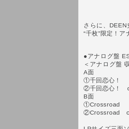
さらに、DEE
“千枚”限定！
●アナログ盤 ESJ
＜アナログ盤 
A面
①千回恋心！
②千回恋心！ off 
B面
①Crossroad
②Crossroad of
LPサイズ三面