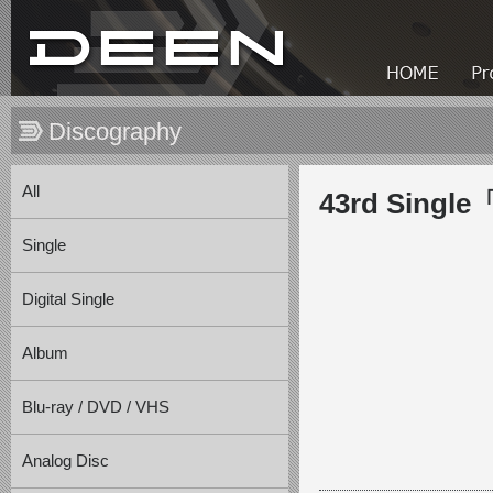
Discography
All
43rd Sin
Single
Digital Single
Album
Blu-ray / DVD / VHS
Analog Disc