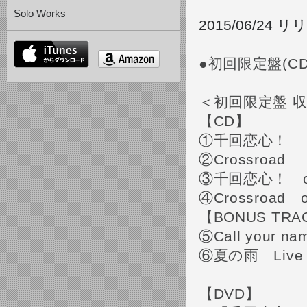
Solo Works
2015/06/24 
itunes
amazon
●初回限定盤(CD+D
＜初回限定盤 
【CD】
①千回恋心！
②Crossroad
③千回恋心！ off 
④Crossroad of
【BONUS TRA
⑤Call your na
⑥夏の雨 Live a
【DVD】