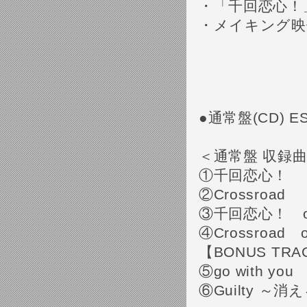
・「千回恋心！
・メイキング映
●通常盤(CD) ES
＜通常盤 収録
①千回恋心！
②Crossroad
③千回恋心！ off 
④Crossroad of
【BONUS TRA
⑤go with you 
⑥Guilty ～消