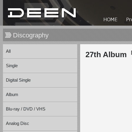
Discography
All
27th Alb
Single
Digital Single
Album
Blu-ray / DVD / VHS
Analog Disc