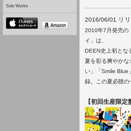
Solo Works
2016/06/01 
itunes
amazon
2010年7月発売の「
イ」は、
DEEN史上初とな
夏を彩る爽やかな
い」「Smile 
録。この夏必聴の
【初回生産限定盤A