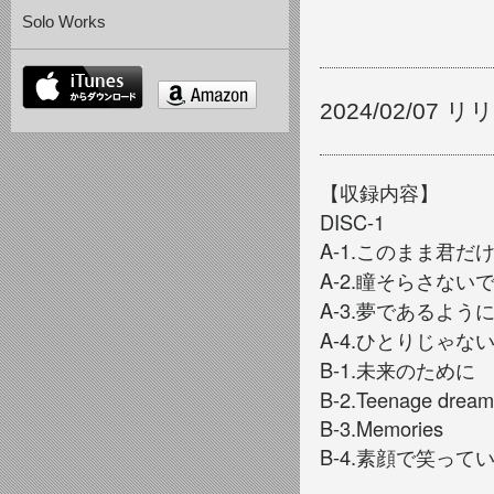
Solo Works
itunes
amazon
2024/02/07 
【収録内容】
DISC-1
A-1.このまま君
A-2.瞳そらさない
A-3.夢であるよう
A-4.ひとりじゃな
B-1.未来のために
B-2.Teenage dream
B-3.Memories
B-4.素顔で笑って