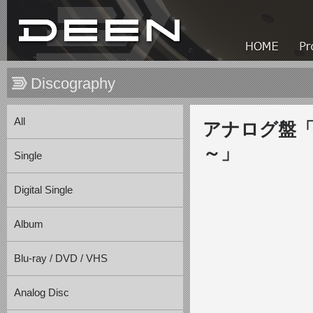
Discography
All
アナログ盤「DEEN
～」
Single
Digital Single
Album
Blu-ray / DVD / VHS
Analog Disc