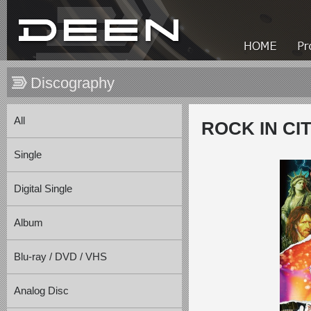
Discography
All
ROCK IN CITY
Single
Digital Single
Album
Blu-ray / DVD / VHS
Analog Disc