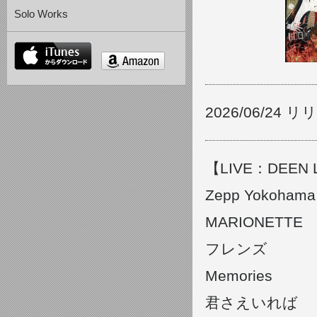
Solo Works
itunes
amazon
2026/06/24 
【LIVE：DEEN LI
Zepp Yokoham
MARIONETTE
フレンズ
Memories
君さえいれば