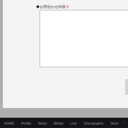
◆お問合わせ内容
※
HOME
Profile
News
Media
Live
Discography
Store