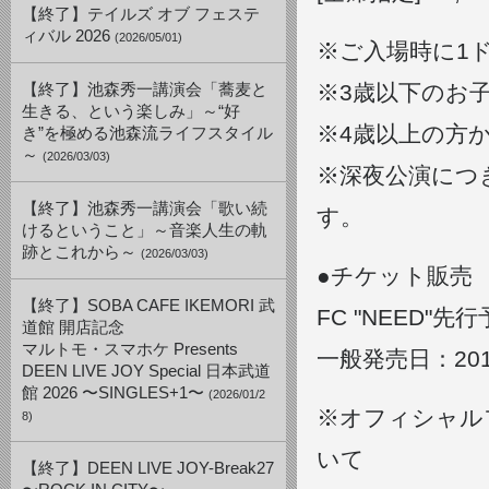
【終了】テイルズ オブ フェステ
ィバル 2026
(2026/05/01)
※ご入場時に1
※3歳以下のお
【終了】池森秀一講演会「蕎麦と
生きる、という楽しみ」～“好
※4歳以上の方
き”を極める池森流ライフスタイル
～
(2026/03/03)
※深夜公演につ
【終了】池森秀一講演会「歌い続
す。
けるということ」～音楽人生の軌
跡とこれから～
(2026/03/03)
●チケット販売
【終了】SOBA CAFE IKEMORI 武
FC "NEED"先行
道館 開店記念
マルトモ・スマホケ Presents
一般発売日：2017
DEEN LIVE JOY Special 日本武道
館 2026 〜SINGLES+1〜
(2026/01/2
※オフィシャルフ
8)
いて
【終了】DEEN LIVE JOY-Break27