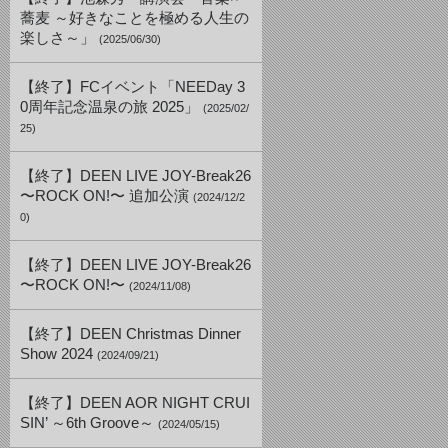
蕎麦 ～好きなことを極める人生の
楽しさ～」
(2025/06/30)
【終了】FCイベント「NEEDay 3
0周年記念温泉の旅 2025」
(2025/02/
25)
【終了】DEEN LIVE JOY-Break26
〜ROCK ON!〜 追加公演
(2024/12/2
0)
【終了】DEEN LIVE JOY-Break26
〜ROCK ON!〜
(2024/11/08)
【終了】DEEN Christmas Dinner
Show 2024
(2024/09/21)
【終了】DEEN AOR NIGHT CRUI
SIN’ ～6th Groove～
(2024/05/15)