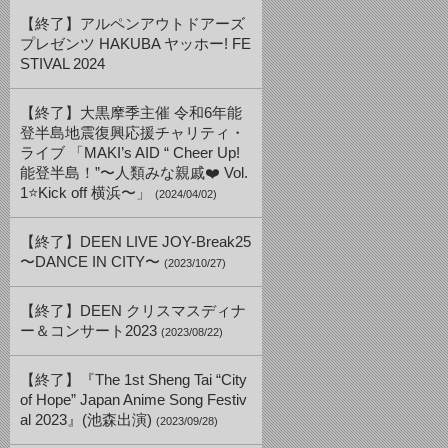
【終了】アルペンアウトドアーズ
プレゼンツ HAKUBA ヤッホー! FE
STIVAL 2024
【終了】大黒摩季主催 令和6年能
登半島地震復興応援チャリティ・
ライブ 「MAKI’s AID “ Cheer Up!
能登半島！”〜人類みな親戚❤️ Vol.
1⭐️Kick off 横浜〜」
(2024/04/02)
【終了】DEEN LIVE JOY-Break25
〜DANCE IN CITY〜
(2023/10/27)
【終了】DEEN クリスマスディナ
ー＆コンサート2023
(2023/08/22)
【終了】『The 1st Sheng Tai “City
of Hope” Japan Anime Song Festiv
al 2023』(池森出演)
(2023/09/28)