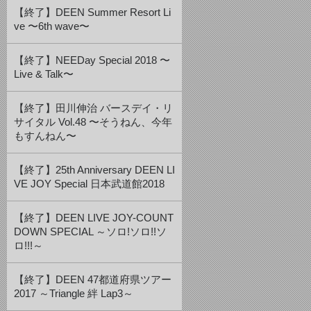
【終了】DEEN Summer Resort Li
ve 〜6th wave〜
【終了】NEEDay Special 2018 〜
Live & Talk〜
【終了】田川伸治 バースデイ・リ
サイタル Vol.48 〜そうねん、今年
もすんねん〜
【終了】25th Anniversary DEEN LI
VE JOY Special 日本武道館2018
【終了】DEEN LIVE JOY-COUNT
DOWN SPECIAL ～ソロ!ソロ!!ソ
ロ!!!～
【終了】DEEN 47都道府県ツアー
2017 ～Triangle 絆 Lap3～