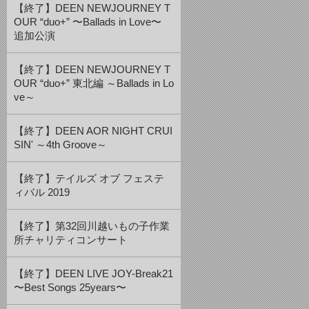
【終了】DEEN NEWJOURNEY T
OUR “duo+” 〜Ballads in Love〜
追加公演
【終了】DEEN NEWJOURNEY T
OUR “duo+” 東北編 ～Ballads in Lo
ve～
【終了】DEEN AOR NIGHT CRUI
SIN' ～4th Groove～
【終了】テイルズ オブ フェステ
ィバル 2019
【終了】第32回川越いもの子作業
所チャリティコンサート
【終了】DEEN LIVE JOY-Break21
〜Best Songs 25years〜