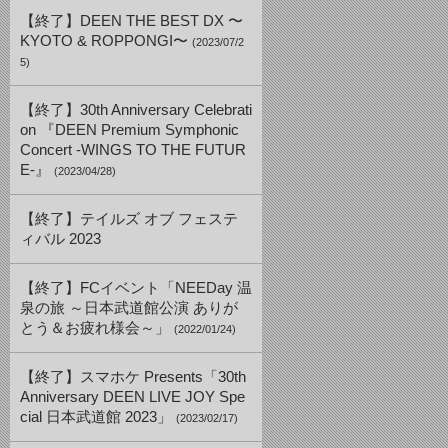
【終了】DEEN THE BEST DX 〜
KYOTO & ROPPONGI〜
(2023/07/2
5)
【終了】30th Anniversary Celebrati
on 『DEEN Premium Symphonic
Concert -WINGS TO THE FUTUR
E-』
(2023/04/28)
【終了】テイルズ オブ フェステ
ィバル 2023
【終了】FCイベント「NEEDay 温
泉の旅 ～日本武道館公演 ありが
とう＆お疲れ様会～」
(2022/01/24)
【終了】スマホケ Presents「30th
Anniversary DEEN LIVE JOY Spe
cial 日本武道館 2023」
(2023/02/17)