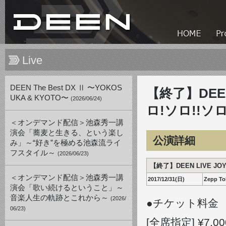
Live
DEEN The Best DX Ⅱ 〜YOKOS
【終了】DEEN 
UKA & KYOTO〜
(2026/06/24)
ロ!ソロ!!ソロ
＜オンデマンド配信＞池森秀一講
演会「蕎麦と生きる、という楽し
公演詳細
み」～“好き”を極める池森流ライ
フスタイル～
(2026/06/23)
【終了】DEEN LIVE JOY
＜オンデマンド配信＞池森秀一講
2017/12/31(日)
Zepp To
演会「歌い続けるということ」～
音楽人生の軌跡とこれから～
(2026/
●チケット料金
06/23)
[全席指定] ¥7,0