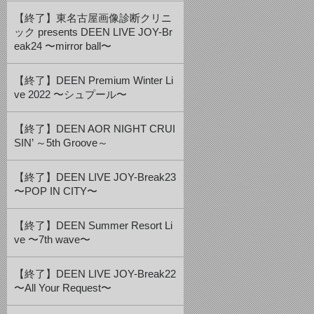
【終了】東名古屋画像診断クリニ
ック presents DEEN LIVE JOY-Br
eak24 〜mirror ball〜
【終了】DEEN Premium Winter Li
ve 2022 〜シュプール〜
【終了】DEEN AOR NIGHT CRUI
SIN’ ～5th Groove～
【終了】DEEN LIVE JOY-Break23
〜POP IN CITY〜
【終了】DEEN Summer Resort Li
ve 〜7th wave〜
【終了】DEEN LIVE JOY-Break22
〜All Your Request〜