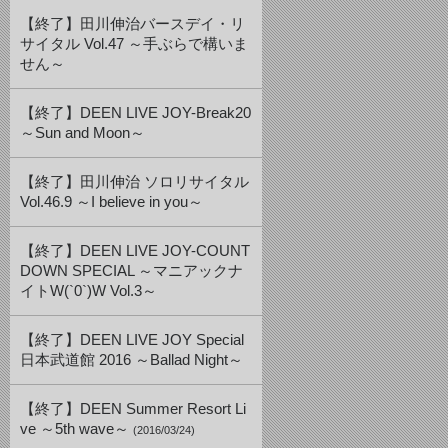
【終了】田川伸治バースデイ・リ
サイタル Vol.47 ～手ぶらで構いま
せん～
【終了】DEEN LIVE JOY-Break20
～Sun and Moon～
【終了】田川伸治 ソロリサイタル
Vol.46.9 ～I believe in you～
【終了】DEEN LIVE JOY-COUNT
DOWN SPECIAL ～マニアックナ
イトW(`0`)W Vol.3～
【終了】DEEN LIVE JOY Special
日本武道館 2016 ～Ballad Night～
【終了】DEEN Summer Resort Li
ve ～5th wave～
(2016/03/24)