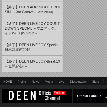
【終了】DEEN AOR NIGHT CRUI
SIN' ～3rd Groove～
(2015/12/01)
【終了】DEEN LIVE JOY-COUNT
DOWN SPECIAL ～マニアックナ
イトW(`0`)W Vol.2～
【終了】DEEN LIVE JOY Special
日本武道館2015
【終了】DEEN LIVE JOY-Break19
～全開恋心!!～
HOME
Profile
News
Media
Live
Discography
Store