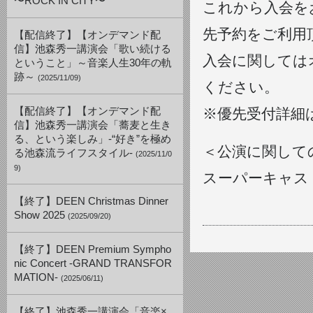
〜ROCK IN CITY〜
これから入会をお
先予約をご利用
【配信終了】【オンデマンド配
信】池森秀一講演会「歌い続ける
入会に関してはオ
ということ」～音楽人生30年の軌
跡～
(2025/11/09)
ください。
【配信終了】【オンデマンド配
※優先受付詳細
信】池森秀一講演会「蕎麦と生き
る、という楽しみ」-“好き”を極め
＜公演に関して
る池森流ライフスタイル-
(2025/11/0
9)
スーパーキャスト：03
【終了】DEEN Christmas Dinner
Show 2025
(2025/09/20)
【終了】DEEN Premium Sympho
nic Concert -GRAND TRANSFOR
MATION-
(2025/06/11)
【終了】池森秀一講演会「音楽×