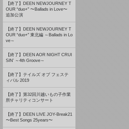
【終了】DEEN NEWJOURNEY T
OUR “duo+” 〜Ballads in Love〜
追加公演
【終了】DEEN NEWJOURNEY T
OUR “duo+” 東北編 ～Ballads in Lo
ve～
【終了】DEEN AOR NIGHT CRUI
SIN' ～4th Groove～
【終了】テイルズ オブ フェステ
ィバル 2019
【終了】第32回川越いもの子作業
所チャリティコンサート
【終了】DEEN LIVE JOY-Break21
〜Best Songs 25years〜