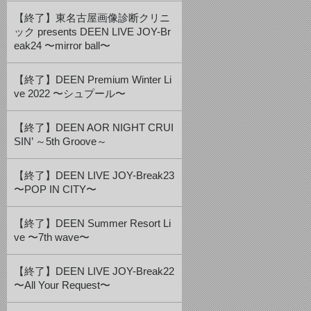
【終了】東名古屋画像診断クリニ
ック presents DEEN LIVE JOY-Br
eak24 〜mirror ball〜
【終了】DEEN Premium Winter Li
ve 2022 〜シュプール〜
【終了】DEEN AOR NIGHT CRUI
SIN’ ～5th Groove～
【終了】DEEN LIVE JOY-Break23
〜POP IN CITY〜
【終了】DEEN Summer Resort Li
ve 〜7th wave〜
【終了】DEEN LIVE JOY-Break22
〜All Your Request〜