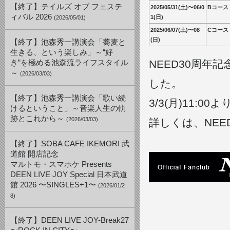
【終了】テイルズ オブ フェステ
2025/05/31(土)〜06/0
Bコース
ィバル 2026
1(日)
(2026/05/01)
2025/06/07(土)〜08
Cコース
(日)
【終了】池森秀一講演会「蕎麦と
生きる、という楽しみ」～“好
NEED30周
き”を極める池森流ライフスタイル
～
(2026/03/03)
した。
【終了】池森秀一講演会「歌い続
3/3(月)11:
けるということ」～音楽人生の軌
跡とこれから～
(2026/03/03)
詳しくは、NE
【終了】SOBA CAFE IKEMORI 武
道館 開店記念
マルトモ・スマホケ Presents
DEEN LIVE JOY Special 日本武道
館 2026 〜SINGLES+1〜
(2026/01/2
8)
【終了】DEEN LIVE JOY-Break27