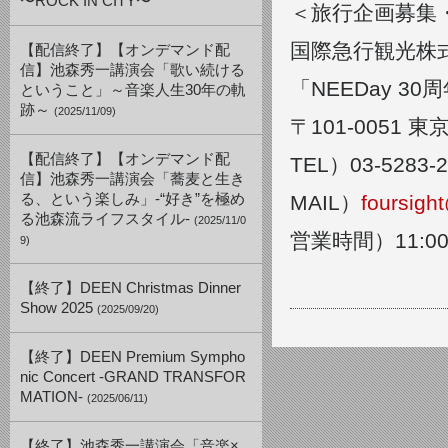
〜ROCK IN CITY〜
＜旅行企画募集
国際急行観光株
【配信終了】【オンデマンド配
信】池森秀一講演会「歌い続ける
「NEEDay 30
ということ」～音楽人生30年の軌
跡～
(2025/11/09)
〒101-0051
【配信終了】【オンデマンド配
TEL）03-5283-2
信】池森秀一講演会「蕎麦と生き
る、という楽しみ」-“好き”を極め
MAIL）
foursigh
る池森流ライフスタイル-
(2025/11/0
営業時間）11:00
9)
【終了】DEEN Christmas Dinner
Show 2025
(2025/09/20)
【終了】DEEN Premium Sympho
nic Concert -GRAND TRANSFOR
MATION-
(2025/06/11)
【終了】池森秀一講演会「音楽×