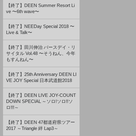
【終了】DEEN Summer Resort Li
ve 〜6th wave〜
【終了】NEEDay Special 2018 〜
Live & Talk〜
【終了】田川伸治 バースデイ・リ
サイタル Vol.48 〜そうねん、今年
もすんねん〜
【終了】25th Anniversary DEEN LI
VE JOY Special 日本武道館2018
【終了】DEEN LIVE JOY-COUNT
DOWN SPECIAL ～ソロ!ソロ!!ソ
ロ!!!～
【終了】DEEN 47都道府県ツアー
2017 ～Triangle 絆 Lap3～