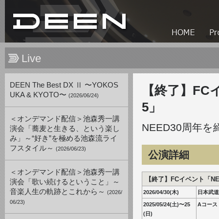
Live
DEEN The Best DX Ⅱ 〜YOKOS
【終了】FCイ
UKA & KYOTO〜
(2026/06/24)
5」
＜オンデマンド配信＞池森秀一講
NEED30周年
演会「蕎麦と生きる、という楽し
み」～“好き”を極める池森流ライ
フスタイル～
(2026/06/23)
公演詳細
＜オンデマンド配信＞池森秀一講
【終了】FCイベント「NEE
演会「歌い続けるということ」～
音楽人生の軌跡とこれから～
(2026/
2026/04/30(木)
日本武道
06/23)
2025/05/24(土)〜25
Aコース
(日)