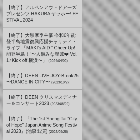
【終了】アルペンアウトドアーズ
プレゼンツ HAKUBA ヤッホー! FE
STIVAL 2024
【終了】大黒摩季主催 令和6年能
登半島地震復興応援チャリティ・
ライブ 「MAKI’s AID “ Cheer Up!
能登半島！”〜人類みな親戚❤️ Vol.
1⭐️Kick off 横浜〜」
(2024/04/02)
【終了】DEEN LIVE JOY-Break25
〜DANCE IN CITY〜
(2023/10/27)
【終了】DEEN クリスマスディナ
ー＆コンサート2023
(2023/08/22)
【終了】『The 1st Sheng Tai “City
of Hope” Japan Anime Song Festiv
al 2023』(池森出演)
(2023/09/28)