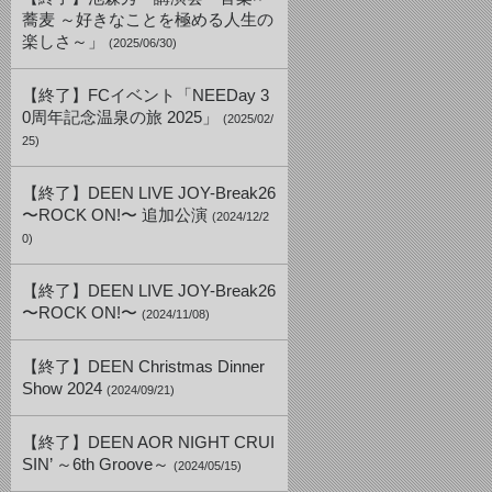
蕎麦 ～好きなことを極める人生の
楽しさ～」
(2025/06/30)
【終了】FCイベント「NEEDay 3
0周年記念温泉の旅 2025」
(2025/02/
25)
【終了】DEEN LIVE JOY-Break26
〜ROCK ON!〜 追加公演
(2024/12/2
0)
【終了】DEEN LIVE JOY-Break26
〜ROCK ON!〜
(2024/11/08)
【終了】DEEN Christmas Dinner
Show 2024
(2024/09/21)
【終了】DEEN AOR NIGHT CRUI
SIN’ ～6th Groove～
(2024/05/15)