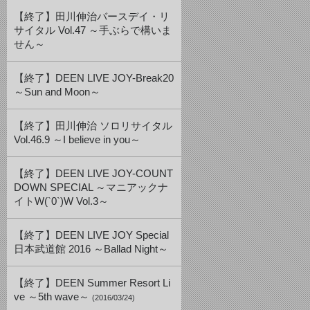
【終了】田川伸治バースデイ・リ
サイタル Vol.47 ～手ぶらで構いま
せん～
【終了】DEEN LIVE JOY-Break20
～Sun and Moon～
【終了】田川伸治 ソロリサイタル
Vol.46.9 ～I believe in you～
【終了】DEEN LIVE JOY-COUNT
DOWN SPECIAL ～マニアックナ
イトW(`0`)W Vol.3～
【終了】DEEN LIVE JOY Special
日本武道館 2016 ～Ballad Night～
【終了】DEEN Summer Resort Li
ve ～5th wave～
(2016/03/24)