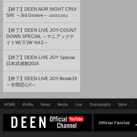
【終了】DEEN AOR NIGHT CRUI
SIN' ～3rd Groove～
(2015/12/01)
【終了】DEEN LIVE JOY-COUNT
DOWN SPECIAL ～マニアックナ
イトW(`0`)W Vol.2～
【終了】DEEN LIVE JOY Special
日本武道館2015
【終了】DEEN LIVE JOY-Break19
～全開恋心!!～
HOME
Profile
News
Media
Live
Discography
Store