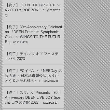
【終了】DEEN THE BEST DX 〜
KYOTO & ROPPONGI〜
(2023/07/2
5)
【終了】30th Anniversary Celebrati
on 『DEEN Premium Symphonic
Concert -WINGS TO THE FUTUR
E-』
(2023/04/28)
【終了】テイルズ オブ フェステ
ィバル 2023
【終了】FCイベント「NEEDay 温
泉の旅 ～日本武道館公演 ありが
とう＆お疲れ様会～」
(2022/01/24)
【終了】スマホケ Presents「30th
Anniversary DEEN LIVE JOY Spe
cial 日本武道館 2023」
(2023/02/17)