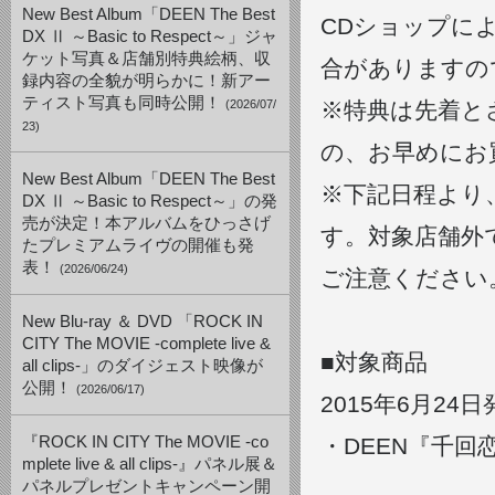
New Best Album「DEEN The Best
CDショップに
DX Ⅱ ～Basic to Respect～」ジャ
ケット写真＆店舗別特典絵柄、収
合がありますの
録内容の全貌が明らかに！新アー
ティスト写真も同時公開！
(2026/07/
※特典は先着と
23)
の、お早めにお
New Best Album「DEEN The Best
※下記日程より
DX Ⅱ ～Basic to Respect～」の発
売が決定！本アルバムをひっさげ
す。対象店舗外
たプレミアムライヴの開催も発
表！
(2026/06/24)
ご注意ください
New Blu-ray ＆ DVD 「ROCK IN
CITY The MOVIE -complete live &
■対象商品
all clips-」のダイジェスト映像が
公開！
(2026/06/17)
2015年6月24
『ROCK IN CITY The MOVIE -co
・DEEN『千回
mplete live & all clips-』パネル展＆
パネルプレゼントキャンペーン開