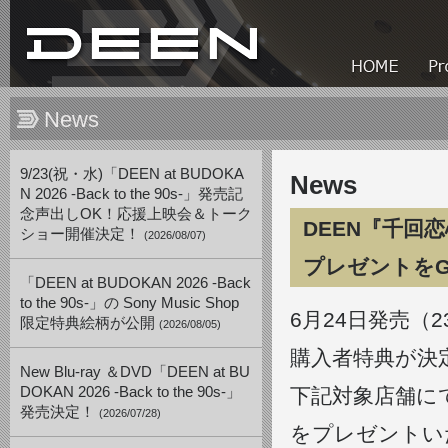
News
9/23(祝・水)「DEEN at BUDOKA
News
N 2026 -Back to the 90s-」発売記
念声出しOK！応援上映会＆トーク
DEEN『千回
ショー開催決定！
(2026/08/07)
プレゼントを
「DEEN at BUDOKAN 2026 -Back
to the 90s-」の Sony Music Shop
6月24日発売（
限定特典絵柄が公開
(2026/08/05)
購入者特典が決
New Blu-ray ＆DVD「DEEN at BU
DOKAN 2026 -Back to the 90s-」
下記対象店舗に
発売決定！
(2026/07/28)
をプレゼントい