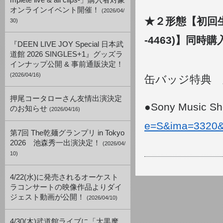
mplete live & all clips-」購入者対象
オンラインイベント開催！
(2026/04/
★２形態【初回生産
30)
-4463)】同
『DEEN LIVE JOY Special 日本武
道館 2026 SINGLES+1』グッズラ
インナップ公開 & 事前通販決定！
(2026/04/16)
缶バッジ特典 対象
押尾コータローさん友情出演決定
●Sony Music S
のお知らせ
(2026/04/16)
e=S&ima=3320
第7回 The乾麺グランプリ in Tokyo
2026 池森秀一出演決定！
(2026/04/
10)
4/22(水)に発売されるオーケスト
ラコンサートの映像作品よりダイ
ジェスト動画が公開！
(2026/04/10)
4/30(木)武道館ライブに「大黒摩