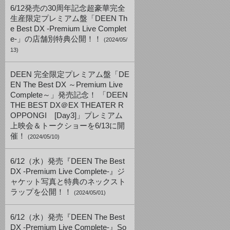
6/12発売の30周年記念超豪華完全
生産限定プレミアム盤「DEEN Th
e Best DX -Premium Live Complet
e-」の店舗別特典公開！！
(2024/05/
13)
DEEN 完全限定プレミアム盤「DE
EN The Best DX ～Premium Live
Complete～」発売記念！ 「DEEN
THE BEST DX＠EX THEATER R
OPPONGI [Day3]」プレミアム
上映会＆トークショーを6/13に開
催！
(2024/05/10)
6/12（水）発売『DEEN The Best
DX -Premium Live Complete-』ジ
ャケット写真と特典のネックスト
ラップを公開！！
(2024/05/01)
6/12（水）発売『DEEN The Best
DX -Premium Live Complete-』So