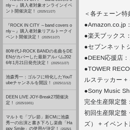
nly～』購入者対象オンラインイベ
ント開催決定！
(2025/11/27)
＜各チェーン特
●Amazon.co
『ROCK IN CITY ～band covers o
nly～』購入者対象リアルトークイ
●楽天ブックス
ベント開催決定！
(2025/11/27)
●セブンネット
80年代J-ROCK BANDの名曲をDE
●DEEN応援店
ENがカバーした最新アルバム202
6年1月21日発売決定！
(2025/11/27)
●TOWER R
池森秀一：ゴルフに特化したYouT
ルステッカー +
ubeチャンネルを開設！
(2025/11/12)
●Sony Music S
DEEN LIVE JOY-Break27開催決
完全生産限定盤
定！
(2025/10/01)
初回生産限定盤
マルトモ「プレ節」新CMに池森
秀一の出演と書き下ろし楽曲「Ha
ズ） + イベン
ppy Smile」の使用が決定！
(2025/1