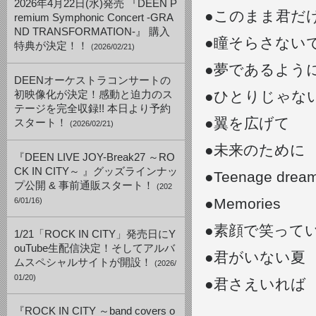
2026年4月22日(水)発売 『DEEN P
●このまま君だ
remium Symphonic Concert -GRA
ND TRANSFORMATION-』 購入
●瞳そらさない
特典が決定！！
(2026/02/21)
●夢であるよう
DEENオーケストラコンサートの
●ひとりじゃな
初映像化が決定！感動と迫力のス
テージを完全収録!! 本日より予約
●翼を広げて
スタート！
(2026/02/21)
●未来のために
『DEEN LIVE JOY-Break27 ～RO
CK IN CITY～ 』グッズラインナッ
●Teenage drea
プ公開 & 事前通販スタート！
(202
●Memories
6/01/16)
●素顔で笑って
1/21「ROCK IN CITY」発売日にY
ouTube生配信決定！そしてアルバ
●君がいない夏
ムスペシャルサイトが開設！
(2026/
01/20)
●君さえいれば
『ROCK IN CITY ～band covers o