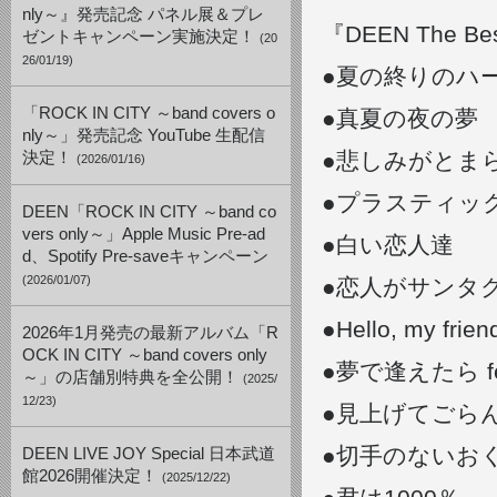
nly～』発売記念 パネル展＆プレ
『DEEN The Bes
ゼントキャンペーン実施決定！
(20
26/01/19)
●夏の終りのハ
「ROCK IN CITY ～band covers o
●真夏の夜の夢
nly～」発売記念 YouTube 生配信
●悲しみがとま
決定！
(2026/01/16)
●プラスティッ
DEEN「ROCK IN CITY ～band co
vers only～」Apple Music Pre-ad
●白い恋人達
d、Spotify Pre-saveキャンペーン
(2026/01/07)
●恋人がサンタ
●Hello, my frien
2026年1月発売の最新アルバム「R
OCK IN CITY ～band covers only
●夢で逢えたら f
～」の店舗別特典を全公開！
(2025/
12/23)
●見上げてごらん
●切手のないお
DEEN LIVE JOY Special 日本武道
館2026開催決定！
(2025/12/22)