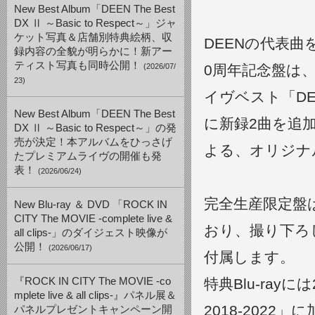
New Best Album「DEEN The Best
DX Ⅱ ～Basic to Respect～」ジャ
ケット写真＆店舗別特典絵柄、収
DEENの代表
録内容の全貌が明らかに！新アー
ティスト写真も同時公開！
(2026/07/
0周年記念盤は
23)
イヴベスト「DEEN
New Best Album「DEEN The Best
に新録2曲を追加収
DX Ⅱ ～Basic to Respect～」の発
売が決定！本アルバムをひっさげ
よる、オリジナ
たプレミアムライヴの開催も発
表！
(2026/06/24)
完全生産限定盤
New Blu-ray ＆ DVD 「ROCK IN
CITY The MOVIE -complete live &
おり、撮り下ろしの写
all clips-」のダイジェスト映像が
公開！
(2026/06/17)
付属します。
『ROCK IN CITY The MOVIE -co
特典Blu-rayに
mplete live & all clips-』パネル展＆
2018-202
パネルプレゼントキャンペーン開