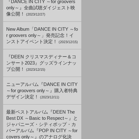
『DANCE IN CITY ～for groovers
only～』全曲試聴ダイジェスト映
像公開！
(2023/12/27)
New Album「DANCE IN CITY ～fo
r groovers only～」発売記念！イ
ンストアイベント決定！
(2023/12/15)
『DEEN クリスマスディナー＆コ
ンサート2023』グッズラインナッ
プ公開！
(2023/12/15)
ニューアルバム『DANCE IN CITY
～for groovers only～』購入者特典
デザイン決定！
(2023/12/11)
最新ベストアルバム『DEEN The
Best DX ～Basic to Respect～』と
ジャパニーズ・シティポップ・カ
バーアルバム『POP IN CITY ～for
covers only～』のアナログ化決