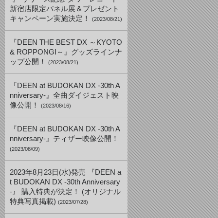
新宿店限定パネル展＆プレゼント
キャンペーン実施決定！
(2023/08/21)
『DEEN THE BEST DX ～KYOTO
& ROPPONGI～』グッズラインナ
ップ公開！
(2023/08/21)
『DEEN at BUDOKAN DX -30th A
nniversary-』全曲ダイジェスト映
像公開！
(2023/08/16)
『DEEN at BUDOKAN DX -30th A
nniversary-』ティザー映像公開！
(2023/08/09)
2023年8月23日(水)発売 『DEEN a
t BUDOKAN DX -30th Anniversary
-』 購入特典が決定！ (オリジナル
特典写真掲載)
(2023/07/28)