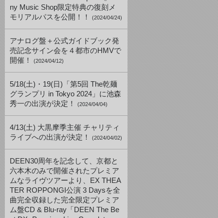
ny Music Shop限定特典の復刻メ
モリアルパスを公開！！
(2024/04/24)
アナログ盤＋公式ガイドブック発
売記念サイン会を４都市のHMVで
開催！
(2024/04/12)
5/18(土)・19(日)「第5回 The乾麺
グランプリ in Tokyo 2024」に池森
秀一の出演が決定！
(2024/04/04)
4/13(土) 大黒摩季主催 チャリティ
ライブへの出演が決定！
(2024/04/02)
DEEN30周年を記念して、京都と
六本木のみで開催されたプレミア
ムなライヴツアーより、EX THEA
TER ROPPONGI公演 3 Daysを全
曲完全収録した完全限定プレミア
ム盤CD & Blu-ray「DEEN The Be