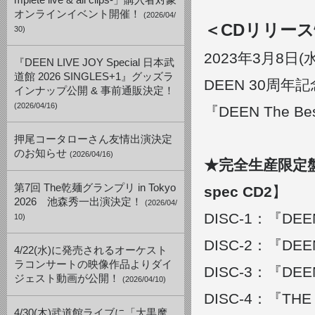
mplete live & all clips-」購入者対象
オンラインイベント開催！
(2026/04/
＜CDリリー
30)
2023年3月8日
『DEEN LIVE JOY Special 日本武
道館 2026 SINGLES+1』グッズラ
DEEN 30周
インナップ公開 & 事前通販決定！
(2026/04/16)
『DEEN The Bes
押尾コータローさん友情出演決定
のお知らせ
(2026/04/16)
★完全生産限定盤 (3
第7回 The乾麺グランプリ in Tokyo
spec CD2
】
2026 池森秀一出演決定！
(2026/04/
DISC-1：『DEEN 
10)
DISC-2：『DEEN
4/22(水)に発売されるオーケスト
ラコンサートの映像作品よりダイ
DISC-3：『DEEN T
ジェスト動画が公開！
(2026/04/10)
DISC-4：『THE 
4/30(木)武道館ライブに「大黒摩