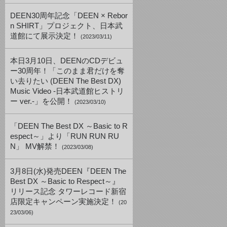
DEEN30周年記念「DEEN × Rebor
n SHIRT」プロジェクト、日本武
道館にて展示決定！
(2023/03/11)
本日3月10日、DEENのCDデビュ
ー30周年！「このまま君だけを奪
い去りたい (DEEN The Best DX)
Music Video -日本武道館ヒストリ
ー ver.-」を公開！
(2023/03/10)
「DEEN The Best DX ～Basic to R
espect～」より「RUN RUN RU
N」 MV解禁！
(2023/03/08)
3月8日(水)発売DEEN『DEEN The
Best DX ～Basic to Respect～』
リリース記念 タワーレコード新宿
店限定キャンペーン実施決定！
(20
23/03/06)