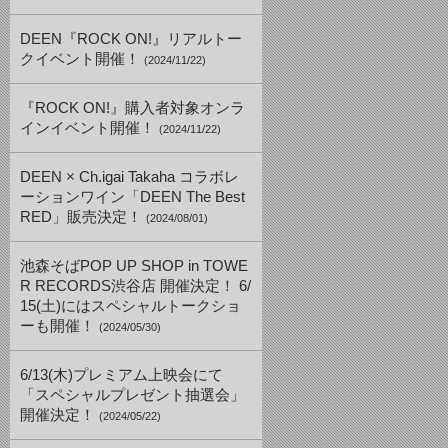
DEEN『ROCK ON!』リアルトー
クイベント開催！
(2024/11/22)
『ROCK ON!』購入者対象オンラ
インイベント開催！
(2024/11/22)
DEEN × Ch.igai Takaha コラボレ
ーションワイン「DEEN The Best
RED」販売決定！
(2024/08/01)
池森そばPOP UP SHOP in TOWE
R RECORDS渋谷店 開催決定！ 6/
15(土)にはスペシャルトークショ
ーも開催！
(2024/05/30)
6/13(木)プレミアム上映会にて
「スペシャルプレゼント抽選会」
開催決定！
(2024/05/22)