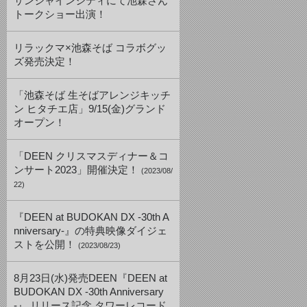
サンシャインシティにて池森さん
トークショー出演！
リラックマ×池森そば コラボグッ
ズ発売決定！
「池森そば 生そばアレンジキッチ
ン ヒタチエ店」9/15(金)グランド
オープン！
「DEEN クリスマスディナー＆コ
ンサート2023」開催決定！
(2023/08/
22)
『DEEN at BUDOKAN DX -30th A
nniversary-』の特典映像ダイジェ
ストを公開！
(2023/08/23)
8月23日(水)発売DEEN『DEEN at
BUDOKAN DX -30th Anniversary
-』 リリース記念 タワーレコード