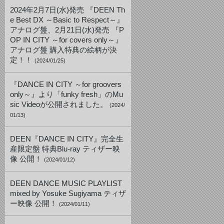
2024年2月7日(水)発売 『DEEN Th
e Best DX ～Basic to Respect～』
アナログ盤、2月21日(水)発売 『P
OP IN CITY ～for covers only～』
アナログ盤 購入特典の絵柄が決
定！！
(2024/01/25)
『DANCE IN CITY ～for groovers
only～』より「funky fresh」のMu
sic Videoが公開されました。
(2024/
01/13)
DEEN『DANCE IN CITY』完全生
産限定盤 特典Blu-ray ティザー映
像 公開！
(2024/01/12)
DEEN DANCE MUSIC PLAYLIST
mixed by Yosuke Sugiyama ティザ
ー映像 公開！
(2024/01/11)