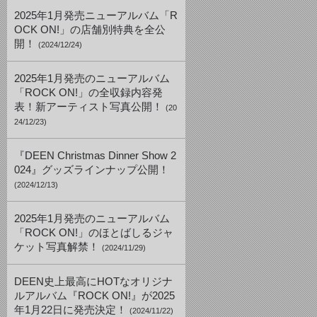
2025年1月発売ニューアルバム「R
OCK ON!」の店舗別特典を全公
開！
(2024/12/24)
2025年1月発売のニューアルバム
「ROCK ON!」の全収録内容発
表！新アーティスト写真公開！
(20
24/12/23)
『DEEN Christmas Dinner Show 2
024』グッズラインナップ公開！
(2024/12/13)
2025年1月発売のニューアルバム
「ROCK ON!」のほとばしるジャ
ケット写真解禁！
(2024/11/29)
DEEN史上最高にHOTなオリジナ
ルアルバム『ROCK ON!』が2025
年1月22日に発売決定！
(2024/11/22)