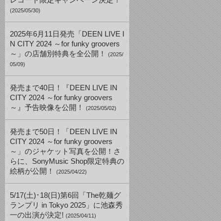
レコード限定キャンペーン決定！
(2025/05/30)
2025年6月11日発売「DEEN LIVE I
N CITY 2024 ～for funky groovers
～」の店舗別特典を全公開！
(2025/
05/09)
発売まで40日！『DEEN LIVE IN
CITY 2024 ～for funky groovers
～』予告映像を公開！
(2025/05/02)
発売まで50日！「DEEN LIVE IN
CITY 2024 ～for funky groovers
～」のジャケット写真を公開！さ
らに、SonyMusic Shop限定特典の
絵柄が公開！
(2025/04/22)
5/17(土)･18(日)第6回「The乾麺グ
ランプリ in Tokyo 2025」に池森秀
一の出演が決定!
(2025/04/11)