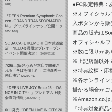
●FC限定特典：あ
0/01)
※オフィシャル
『DEEN Premium Symphonic Con
cert -GRAND TRANSFORMATIO
入ボタンから販
N-』 グッズラインナップ公開！
(2
025/11/05)
商品の販売はSony
オフィシャルフ
SOBA CAFE IKEMORI 日本武道館
店 NEED会員限定プレオープン
※数に限りがあ
イベント開催決定！
(2025/07/23)
※上記店舗以外
7/26(土)阪急うめだ本店で開催さ
※特典絵柄・応
れる「そばを愉しむ」に池森秀一
来店決定
(2025/07/17)
※各オンライン
「DEEN LIVE JOY-Break25 ～DA
掛かる場合がご
NCE IN CITY～」プレミアム上映
会直前情報
※Amazon.
(2025/06/19)
「特典対象商品
6/11発売「DEEN LIVE IN CITY 20