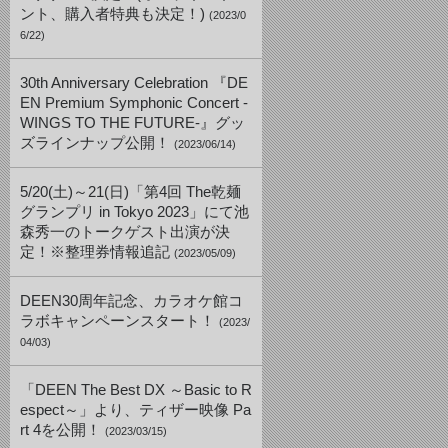
ント、購入者特典も決定！)
(2023/0
6/22)
30th Anniversary Celebration 『DE
EN Premium Symphonic Concert -
WINGS TO THE FUTURE-』グッ
ズラインナップ公開！
(2023/06/14)
5/20(土)～21(日)「第4回 The乾麺
グランプリ in Tokyo 2023」にて池
森秀一のトークゲスト出演が決
定！※整理券情報追記
(2023/05/09)
DEEN30周年記念、カラオケ館コ
ラボキャンペーンスタート！
(2023/
04/03)
「DEEN The Best DX ～Basic to R
espect～」より、ティザー映像 Pa
rt 4を公開！
(2023/03/15)