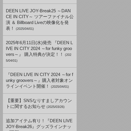
DEEN LIVE JOY-Break25 ～DAN
CE IN CITY～ ツアーファイナル公
演 ＆ Billboard Liveの映像化を発
表！
(2025/04/01)
2025年6月11日(水)発売 『DEEN L
IVE IN CITY 2024 ～for funky groo
vers～』 購入特典が決定！！
(202
5/04/01)
『DEEN LIVE IN CITY 2024 ～for f
unky groovers～』購入者対象オン
ラインイベント開催！
(2025/04/01)
【重要】SNSなりすましアカウン
トに関するお知らせ
(2025/03/26)
追加アイテム有り！『DEEN LIVE
JOY-Break26』グッズラインナッ