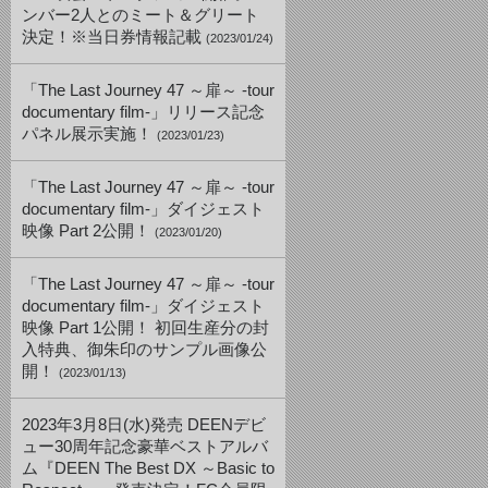
ンバー2人とのミート＆グリート
決定！※当日券情報記載
(2023/01/24)
「The Last Journey 47 ～扉～ -tour
documentary film-」リリース記念
パネル展示実施！
(2023/01/23)
「The Last Journey 47 ～扉～ -tour
documentary film-」ダイジェスト
映像 Part 2公開！
(2023/01/20)
「The Last Journey 47 ～扉～ -tour
documentary film-」ダイジェスト
映像 Part 1公開！ 初回生産分の封
入特典、御朱印のサンプル画像公
開！
(2023/01/13)
2023年3月8日(水)発売 DEENデビ
ュー30周年記念豪華ベストアルバ
ム『DEEN The Best DX ～Basic to