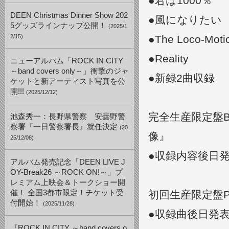
●君は1000％
DEEN Christmas Dinner Show 202
●風になりたい
5グッズラインナップ公開！
(2025/1
2/15)
●The Loco-Moti
●Reality
ニューアルバム「ROCK IN CITY
～band covers only～」衝撃のジャ
●新録2曲収録
ケットと新アーティスト写真を公
開!!!
(2025/12/12)
完全生産限定盤Blu-
池森秀一：長野県警察 安曇野警
察署『一日警察署長』就任決定
(20
像』
25/12/08)
●収録内容後日
アルバム発売記念「DEEN LIVE J
OY-Break26 ～ROCK ON!～」プ
レミアム上映会＆トークショー開
催！ 全国3都市限定！チケット受
初回生産限定盤Premi
付開始！
(2025/11/28)
●収録曲後日発
『ROCK IN CITY ～band covers o