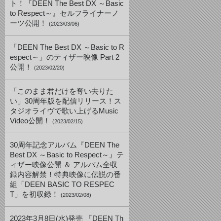
ト！『DEEN The Best DX ～Basic
to Respect～』セルフライナーノ
ーツ公開！
(2023/03/06)
「DEEN The Best DX ～Basic to R
espect～」のティザー映像 Part 2
公開！
(2023/02/20)
「このまま君だけを奪い去りた
い」30周年版を配信リリース！ス
タジオライヴで歌い上げるMusic
Video公開！
(2023/02/15)
30周年記念アルバム『DEEN The
Best DX ～Basic to Respect～』テ
ィザー映像公開 ＆ アルバム全収
録内容解禁！特典映像に伝説の番
組「DEEN BASIC TO RESPEC
T」を初収録！
(2023/02/08)
2023年3月8日(水)発売 『DEEN Th