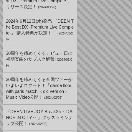
st DX -Premium Live Complete-」
リリース決定！
(2024/03/26)
2024年6月12日(水)発売 『DEEN T
he Best DX -Premium Live Comple
te-』 購入特典が決定！！
(2024/03/2
6)
30周年を締めくくるデビュー日に
初期楽曲のサブスク解禁!
(2024/03/0
9)
30周年を締めくくる全国ツアーが
いよいよスタート！「dance floor
with paris match ＜dic version＞」
Music Video公開！
(2024/02/09)
『DEEN LIVE JOY-Break25 ～DA
NCE IN CITY～ 』グッズラインナ
ップ公開！
(2024/02/02)