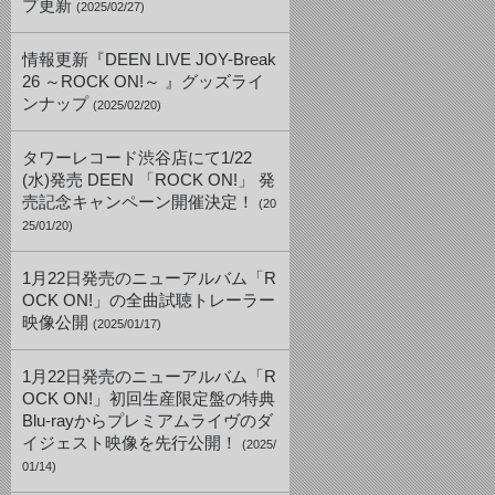
プ更新
(2025/02/27)
情報更新『DEEN LIVE JOY-Break
26 ～ROCK ON!～ 』グッズライ
ンナップ
(2025/02/20)
タワーレコード渋谷店にて1/22
(水)発売 DEEN 「ROCK ON!」 発
売記念キャンペーン開催決定！
(20
25/01/20)
1月22日発売のニューアルバム「R
OCK ON!」の全曲試聴トレーラー
映像公開
(2025/01/17)
1月22日発売のニューアルバム「R
OCK ON!」初回生産限定盤の特典
Blu-rayからプレミアムライヴのダ
イジェスト映像を先行公開！
(2025/
01/14)