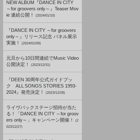
NEW ALBUM『DANCE IN CITY
～for groovers only～』Teaser Mov
ie 連続公開！
(2024/01/10)
『DANCE IN CITY ～for groovers
only～』リリース記念 パネル展示
実施！
(2024/01/09)
元旦から10日間連続でMusic Video
公開決定！
(2023/12/31)
『DEEN 30周年公式ガイドブッ
ク ALL SONGS STORIES 1993-
2024』発売決定！
(2023/12/28)
ライヴバックステージ招待が当た
る！「DANCE IN CITY ～for groov
ers only～」キャンペーン開催！
(2
023/12/27)