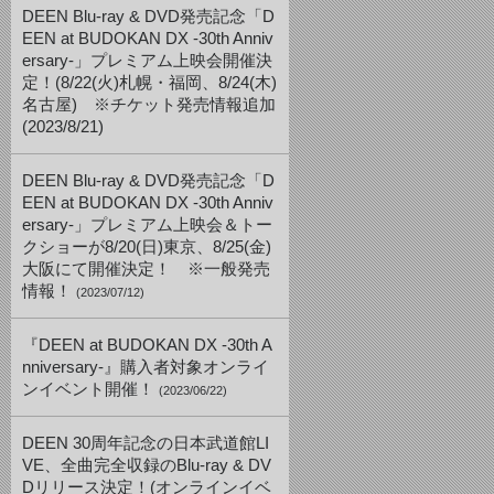
DEEN Blu-ray & DVD発売記念「D
EEN at BUDOKAN DX -30th Anniv
ersary-」プレミアム上映会開催決
定！(8/22(火)札幌・福岡、8/24(木)
名古屋) ※チケット発売情報追加
(2023/8/21)
DEEN Blu-ray & DVD発売記念「D
EEN at BUDOKAN DX -30th Anniv
ersary-」プレミアム上映会＆トー
クショーが8/20(日)東京、8/25(金)
大阪にて開催決定！ ※一般発売
情報！
(2023/07/12)
『DEEN at BUDOKAN DX -30th A
nniversary-』購入者対象オンライ
ンイベント開催！
(2023/06/22)
DEEN 30周年記念の日本武道館LI
VE、全曲完全収録のBlu-ray & DV
Dリリース決定！(オンラインイベ