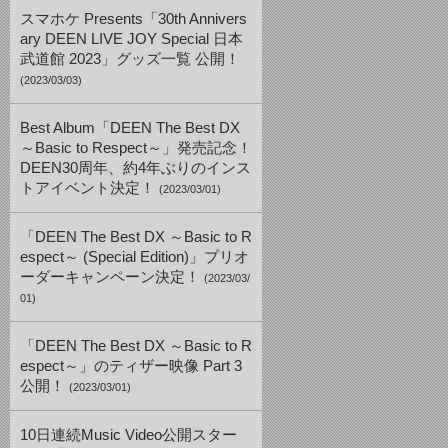
スマホケ Presents「30th Annivers
ary DEEN LIVE JOY Special 日本
武道館 2023」グッズ一覧 公開！
(2023/03/03)
Best Album「DEEN The Best DX
～Basic to Respect～」発売記念！
DEEN30周年、約4年ぶりのインス
トアイベント決定！
(2023/03/01)
「DEEN The Best DX ～Basic to R
espect～ (Special Edition)」プリオ
ーダーキャンペーン決定！
(2023/03/
01)
「DEEN The Best DX ～Basic to R
espect～」のティザー映像 Part 3
公開！
(2023/03/01)
10日連続Music Video公開スター