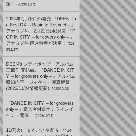
定！
(2023/11/27)
2024年2月7日(水)発売 『DEEN Th
e Best DX ～Basic to Respect～』
アナログ盤、2月21日(水)発売 『P
OP IN CITY ～for covers only～』
アナログ盤 購入特典が決定！
(202
3/11/27)
DEEN’s シティポップ・アルバム
三部作 完結編、『DANCE IN CIT
Y ～for groovers only～』アルバム
収録内容、ジャケット写真解禁！
(2023/11/24情報更新)
(2023/10/23)
『DANCE IN CITY ～for groovers
only～』購入者対象オンラインイ
ベント開催！
(2023/10/23)
11/7(火)「まるごと長野市」池袋