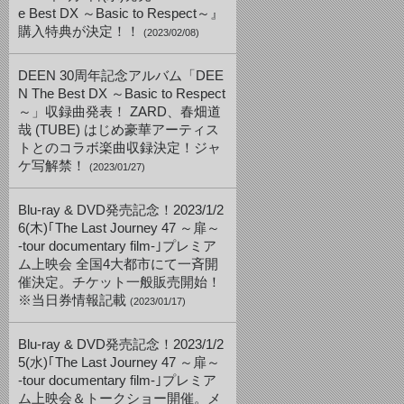
e Best DX ～Basic to Respect～』
購入特典が決定！！
(2023/02/08)
DEEN 30周年記念アルバム「DEE
N The Best DX ～Basic to Respect
～」収録曲発表！ ZARD、春畑道
哉 (TUBE) はじめ豪華アーティス
トとのコラボ楽曲収録決定！ジャ
ケ写解禁！
(2023/01/27)
Blu-ray & DVD発売記念！2023/1/2
6(木)｢The Last Journey 47 ～扉～
-tour documentary film-｣プレミア
ム上映会 全国4大都市にて一斉開
催決定。チケット一般販売開始！
※当日券情報記載
(2023/01/17)
Blu-ray & DVD発売記念！2023/1/2
5(水)｢The Last Journey 47 ～扉～
-tour documentary film-｣プレミア
ム上映会＆トークショー開催。メ