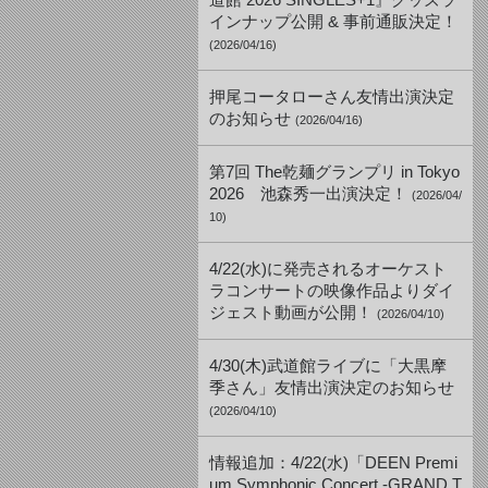
道館 2026 SINGLES+1』グッズラ
インナップ公開 & 事前通販決定！
(2026/04/16)
押尾コータローさん友情出演決定
のお知らせ
(2026/04/16)
第7回 The乾麺グランプリ in Tokyo
2026 池森秀一出演決定！
(2026/04/
10)
4/22(水)に発売されるオーケスト
ラコンサートの映像作品よりダイ
ジェスト動画が公開！
(2026/04/10)
4/30(木)武道館ライブに「大黒摩
季さん」友情出演決定のお知らせ
(2026/04/10)
情報追加：4/22(水)「DEEN Premi
um Symphonic Concert -GRAND T