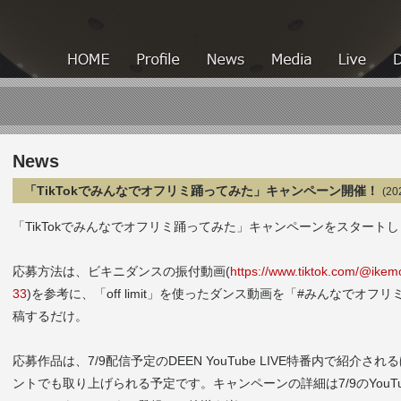
HOME
HOME
Profile
News
Media
News
「TikTokでみんなでオフリミ踊ってみた」キャンペーン開催！
(20
「TikTokでみんなでオフリミ踊ってみた」キャンペーンをスタート
応募方法は、ビキニダンスの振付動画(
https://www.tiktok.com/@ike
33
)を参考に、
「off limit」を使ったダンス動画を「#みんなでオフリ
稿するだけ。
応募作品は、7/9配信予定のDEEN YouTube LIVE特番内で紹介され
ントでも取り上げられる予定です。
キャンペーンの詳細は7/9のYouT