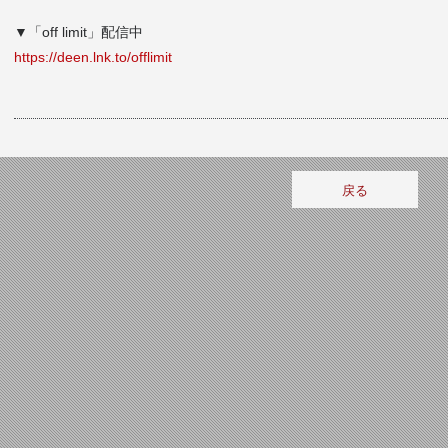
▼「off limit」配信中
https://deen.lnk.to/offlimit
戻る