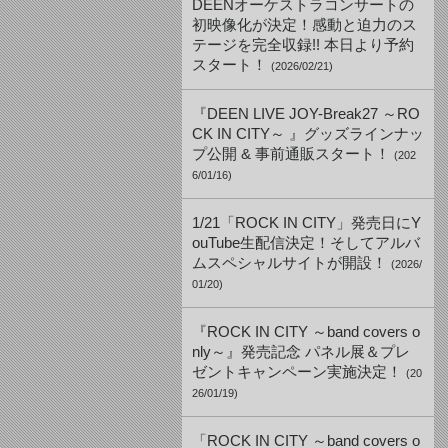
DEENオーケストラコンサートの
初映像化が決定！感動と迫力のス
テージを完全収録!! 本日より予約
スタート！
(2026/02/21)
『DEEN LIVE JOY-Break27 ～RO
CK IN CITY～ 』グッズラインナッ
プ公開 & 事前通販スタート！
(202
6/01/16)
1/21「ROCK IN CITY」発売日にY
ouTube生配信決定！そしてアルバ
ムスペシャルサイトが開設！
(2026/
01/20)
『ROCK IN CITY ～band covers o
nly～』発売記念 パネル展＆プレ
ゼントキャンペーン実施決定！
(20
26/01/19)
「ROCK IN CITY ～band covers o