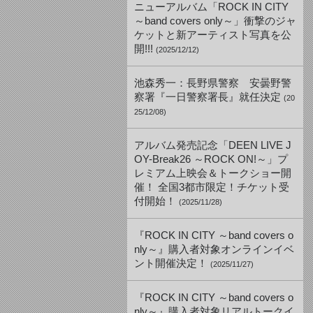
ニューアルバム「ROCK IN CITY
～band covers only～」衝撃のジャ
ケットと新アーティスト写真を公
開!!!
(2025/12/12)
池森秀一：長野県警察 安曇野警
察署『一日警察署長』就任決定
(20
25/12/08)
アルバム発売記念「DEEN LIVE J
OY-Break26 ～ROCK ON!～」プ
レミアム上映会＆トークショー開
催！ 全国3都市限定！チケット受
付開始！
(2025/11/28)
『ROCK IN CITY ～band covers o
nly～』購入者対象オンラインイベ
ント開催決定！
(2025/11/27)
『ROCK IN CITY ～band covers o
nly～』購入者対象リアルトークイ