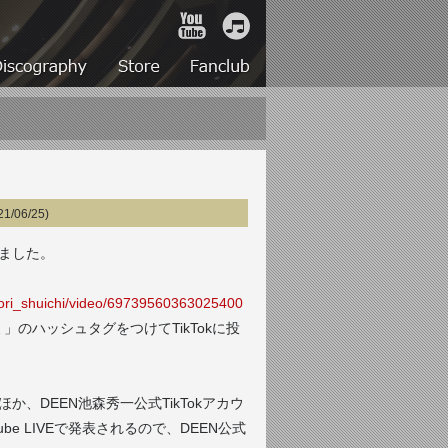
YouTube
iTunes
Live
Discography
Store
Fanclub
21/06/25)
しました。
mori_shuichi/video/69739560363025400
ミ」のハッシュタグをつけてTikTokに投
るほか、
DEEN池森秀一公式TikTokアカウ
ube LIVEで発表されるので、DEEN公式