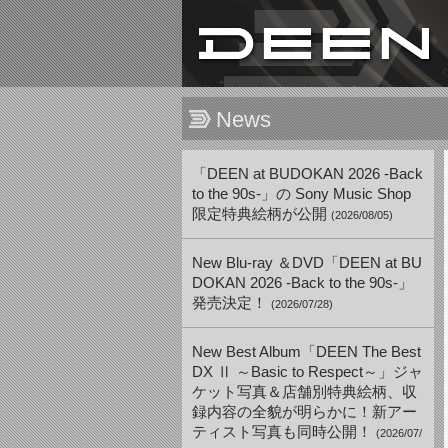
News
「DEEN at BUDOKAN 2026 -Back
to the 90s-」の Sony Music Shop
限定特典絵柄が公開
(2026/08/05)
New Blu-ray ＆DVD「DEEN at BU
DOKAN 2026 -Back to the 90s-」
発売決定！
(2026/07/28)
New Best Album「DEEN The Best
DX Ⅱ ～Basic to Respect～」ジャ
ケット写真＆店舗別特典絵柄、収
録内容の全貌が明らかに！新アー
ティスト写真も同時公開！
(2026/07/