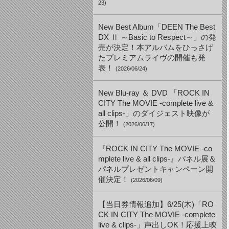
23)
New Best Album「DEEN The Best
DX Ⅱ ～Basic to Respect～」の発
売が決定！本アルバムをひっさげ
たプレミアムライヴの開催も発
表！
(2026/06/24)
New Blu-ray ＆ DVD 「ROCK IN
CITY The MOVIE -complete live &
all clips-」のダイジェスト映像が
公開！
(2026/06/17)
『ROCK IN CITY The MOVIE -co
mplete live & all clips-』パネル展＆
パネルプレゼントキャンペーン開
催決定！
(2026/06/09)
【当日券情報追加】6/25(木)「RO
CK IN CITY The MOVIE -complete
live & clips-」声出しOK！応援上映