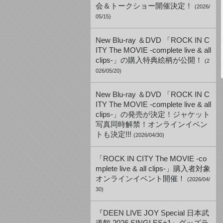
会＆トークショー開催決定！
(2026/
05/15)
New Blu-ray ＆DVD 「ROCK IN C
ITY The MOVIE -complete live & all
clips-」の購入特典絵柄が公開！
(2
026/05/20)
New Blu-ray ＆DVD 「ROCK IN C
ITY The MOVIE -complete live & all
clips-」の発売が決定！ジャケット
写真同時解禁！オンラインイベン
トも決定!!!
(2026/04/30)
「ROCK IN CITY The MOVIE -co
mplete live & all clips-」購入者対象
オンラインイベント開催！
(2026/04/
30)
『DEEN LIVE JOY Special 日本武