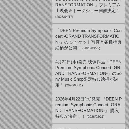
RANSFORMATION-」プレミアム
上映会＆トークショー開催決定！
(2026/04/17)
「DEEN Premium Symphonic Con
cert -GRAND TRANSFORMATIO
N-」の ジャケット写真と各種特典
絵柄が公開！
(2026/03/25)
4月22日(水)発売 映像作品「DEEN
Premium Symphonic Concert -GR
AND TRANSFORMATION-」のSo
ny Music Shop限定特典絵柄が決
定！
(2026/03/11)
2026年4月22日(水)発売 『DEEN P
remium Symphonic Concert -GRA
ND TRANSFORMATION-』 購入
特典が決定！！
(2026/02/21)