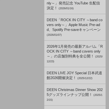
nly～」発売記念 YouTube 生配信
決定！
(2026/01/16)
DEEN「ROCK IN CITY ～band co
vers only～」Apple Music Pre-ad
d、Spotify Pre-saveキャンペーン
(2026/01/07)
2026年1月発売の最新アルバム「R
OCK IN CITY ～band covers only
～」の店舗別特典を全公開！
(2025/
12/23)
DEEN LIVE JOY Special 日本武道
館2026開催決定！
(2025/12/22)
DEEN Christmas Dinner Show 202
5グッズラインナップ公開！
(2025/1
2/15)