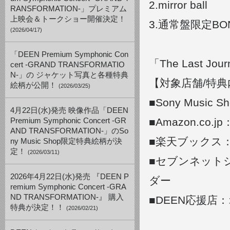
2.mirror ball
RANSFORMATION-」プレミアム
上映会＆トークショー開催決定！
3.通常盤限定BON
(2026/04/17)
「DEEN Premium Symphonic Con
「The Last 
cert -GRAND TRANSFORMATIO
N-」の ジャケット写真と各種特典
【対象店舗/特典
絵柄が公開！
(2026/03/25)
■Sony Mus
4月22日(水)発売 映像作品「DEEN
■Amazon.co
Premium Symphonic Concert -GR
AND TRANSFORMATION-」のSo
■楽天ブックス
ny Music Shop限定特典絵柄が決
定！
(2026/03/11)
■セブンネット
2026年4月22日(水)発売 『DEEN P
ダー
remium Symphonic Concert -GRA
ND TRANSFORMATION-』 購入
■DEEN応援
特典が決定！！
(2026/02/21)