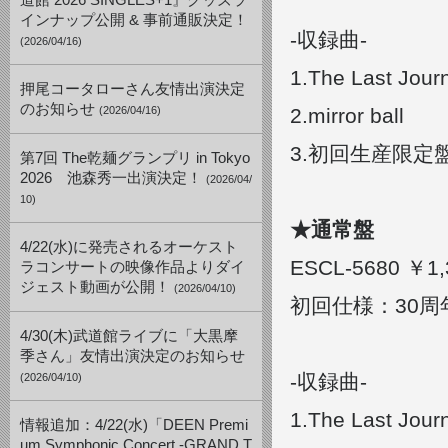
道館 2026 SINGLES+1』グッズラ
インナップ公開 & 事前通販決定！
-収録曲-
(2026/04/16)
1.The Last Jo
押尾コータローさん友情出演決定
のお知らせ
(2026/04/16)
2.mirror ball
3.初回生産限定盤B
第7回 The乾麺グランプリ in Tokyo
2026 池森秀一出演決定！
(2026/04/
10)
★通常盤
4/22(水)に発売されるオーケスト
ESCL-5680 ￥1,
ラコンサートの映像作品よりダイ
ジェスト動画が公開！
(2026/04/10)
初回仕様：30
4/30(木)武道館ライブに「大黒摩
季さん」友情出演決定のお知らせ
-収録曲-
(2026/04/10)
1.The Last Jo
情報追加：4/22(水)「DEEN Premi
um Symphonic Concert -GRAND T