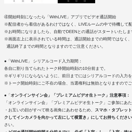
④開始時刻になったら「WithLIVE」アプリでビデオ通話開始
※配信者から着信があるわけではなく、LIVEルームの中で待機して
※お時間になりましたら、自動でDEENとの通話がスタートいたしま
※画面左上に表示されている時間は、通話開始までの時間ではなく、
通話終了までの時間となりますのでご注意ください。
●「WithLIVE」 シリアルコード入力期間：
各自に割り当てられたトーク枠開始時刻の10分前まで。
※ギリギリにならないように、前日までにはシリアルコードの入力
※トーク開始時刻にご不在の場合、当選権利は無効となりますのでご
●「
オンラインサイン会」「プレミアムビデオ生トーク」注意事項：
「オンラインサイン会」「プレミアムビデオ生トーク」ご参加にあた
・お互いの顔がすべて映る画角にあわせるため、
スマホ・タブレット
クしてインカメラを向かって左にして横置き」にしてお持ちください
さい。