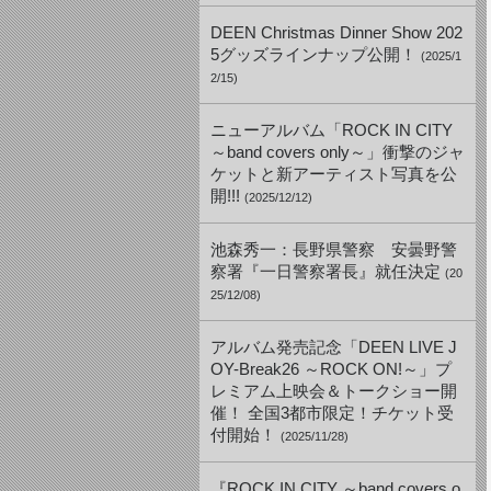
DEEN Christmas Dinner Show 202
5グッズラインナップ公開！
(2025/1
2/15)
ニューアルバム「ROCK IN CITY
～band covers only～」衝撃のジャ
ケットと新アーティスト写真を公
開!!!
(2025/12/12)
池森秀一：長野県警察 安曇野警
察署『一日警察署長』就任決定
(20
25/12/08)
アルバム発売記念「DEEN LIVE J
OY-Break26 ～ROCK ON!～」プ
レミアム上映会＆トークショー開
催！ 全国3都市限定！チケット受
付開始！
(2025/11/28)
『ROCK IN CITY ～band covers o