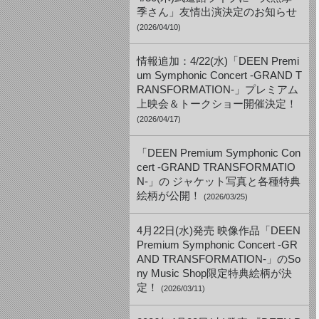
季さん」友情出演決定のお知らせ
(2026/04/10)
情報追加：4/22(水)「DEEN Premi
um Symphonic Concert -GRAND T
RANSFORMATION-」プレミアム
上映会＆トークショー開催決定！
(2026/04/17)
「DEEN Premium Symphonic Con
cert -GRAND TRANSFORMATIO
N-」の ジャケット写真と各種特典
絵柄が公開！
(2026/03/25)
4月22日(水)発売 映像作品「DEEN
Premium Symphonic Concert -GR
AND TRANSFORMATION-」のSo
ny Music Shop限定特典絵柄が決
定！
(2026/03/11)