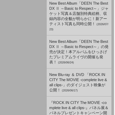
New Best Album「DEEN The Best
DX Ⅱ ～Basic to Respect～」ジャ
ケット写真＆店舗別特典絵柄、収
録内容の全貌が明らかに！新アー
ティスト写真も同時公開！
(2026/07/
23)
New Best Album「DEEN The Best
DX Ⅱ ～Basic to Respect～」の発
売が決定！本アルバムをひっさげ
たプレミアムライヴの開催も発
表！
(2026/06/24)
New Blu-ray ＆ DVD 「ROCK IN
CITY The MOVIE -complete live &
all clips-」のダイジェスト映像が
公開！
(2026/06/17)
『ROCK IN CITY The MOVIE -co
mplete live & all clips-』パネル展＆
パネルプレゼントキャンペーン開