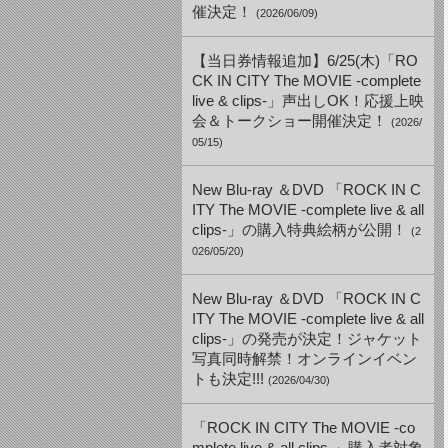
催決定！
(2026/06/09)
【当日券情報追加】6/25(木)「RO
CK IN CITY The MOVIE -complete
live & clips-」声出しOK！応援上映
会＆トークショー開催決定！
(2026/
05/15)
New Blu-ray ＆DVD 「ROCK IN C
ITY The MOVIE -complete live & all
clips-」の購入特典絵柄が公開！
(2
026/05/20)
New Blu-ray ＆DVD 「ROCK IN C
ITY The MOVIE -complete live & all
clips-」の発売が決定！ジャケット
写真同時解禁！オンラインイベン
トも決定!!!
(2026/04/30)
「ROCK IN CITY The MOVIE -co