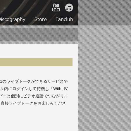
YouTube
iTunes
Live
Discography
Store
Fanclub
1対1のライブトークができるサービスで
アプリ内にログインして待機し「WithLIV
バーと個別にビデオ通話でつながりま
有、直接ライブトークをお楽しみくださ