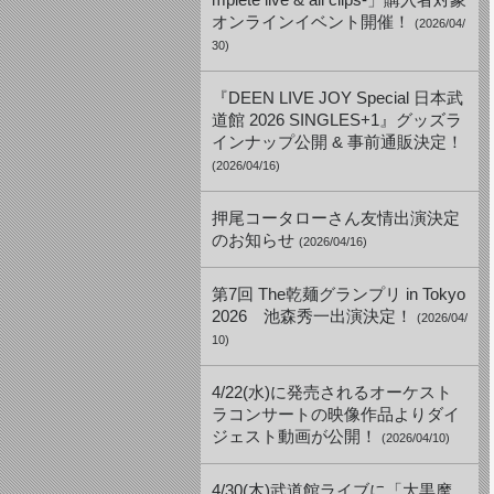
mplete live & all clips-」購入者対象
オンラインイベント開催！
(2026/04/
30)
『DEEN LIVE JOY Special 日本武
道館 2026 SINGLES+1』グッズラ
インナップ公開 & 事前通販決定！
(2026/04/16)
押尾コータローさん友情出演決定
のお知らせ
(2026/04/16)
第7回 The乾麺グランプリ in Tokyo
2026 池森秀一出演決定！
(2026/04/
10)
4/22(水)に発売されるオーケスト
ラコンサートの映像作品よりダイ
ジェスト動画が公開！
(2026/04/10)
4/30(木)武道館ライブに「大黒摩