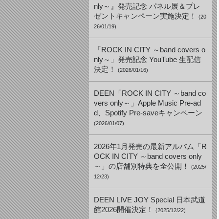
nly～』発売記念 パネル展＆プレ
ゼントキャンペーン実施決定！
(20
26/01/19)
「ROCK IN CITY ～band covers o
nly～」発売記念 YouTube 生配信
決定！
(2026/01/16)
DEEN「ROCK IN CITY ～band co
vers only～」Apple Music Pre-ad
d、Spotify Pre-saveキャンペーン
(2026/01/07)
2026年1月発売の最新アルバム「R
OCK IN CITY ～band covers only
～」の店舗別特典を全公開！
(2025/
12/23)
DEEN LIVE JOY Special 日本武道
館2026開催決定！
(2025/12/22)