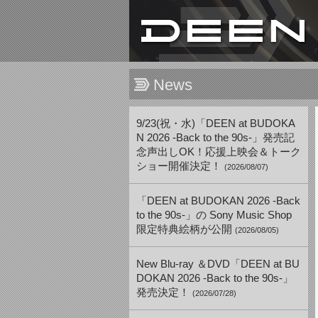
News
9/23(祝・水)「DEEN at BUDOKA
N 2026 -Back to the 90s-」発売記
念声出しOK！応援上映会＆トーク
ショー開催決定！
(2026/08/07)
「DEEN at BUDOKAN 2026 -Back
to the 90s-」の Sony Music Shop
限定特典絵柄が公開
(2026/08/05)
New Blu-ray ＆DVD「DEEN at BU
DOKAN 2026 -Back to the 90s-」
発売決定！
(2026/07/28)