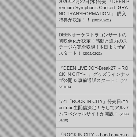
2026年4月22日(水)発売 『DEEN P
remium Symphonic Concert -GRA
ND TRANSFORMATION-』 購入
特典が決定！！
(2026/02/21)
DEENオーケストラコンサートの
初映像化が決定！感動と迫力のス
テージを完全収録!! 本日より予約
スタート！
(2026/02/21)
『DEEN LIVE JOY-Break27 ～RO
CK IN CITY～ 』グッズラインナッ
プ公開 & 事前通販スタート！
(202
6/01/16)
1/21「ROCK IN CITY」発売日にY
ouTube生配信決定！そしてアルバ
ムスペシャルサイトが開設！
(2026/
01/20)
『ROCK IN CITY ～band covers o