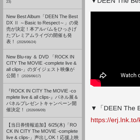
▼DEEN The Be
23)
New Best Album「DEEN The Best
DX Ⅱ ～Basic to Respect～」の発
売が決定！本アルバムをひっさげ
たプレミアムライヴの開催も発
表！
(2026/06/24)
New Blu-ray ＆ DVD 「ROCK IN
CITY The MOVIE -complete live &
all clips-」のダイジェスト映像が
公開！
(2026/06/17)
『ROCK IN CITY The MOVIE -co
mplete live & all clips-』パネル展＆
パネルプレゼントキャンペーン開
▼「DEEN The 
催決定！
(2026/06/09)
https://erj.lnk.t
【当日券情報追加】6/25(木)「RO
CK IN CITY The MOVIE -complete
live & clips-」声出しOK！応援上映