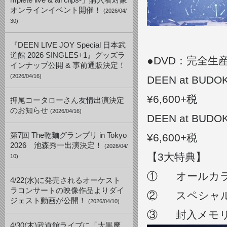
mplete live & all clips-」購入者対象
オンラインイベント開催！
(2026/04/
30)
『DEEN LIVE JOY Special 日本武
道館 2026 SINGLES+1』グッズラ
●DVD：完全生
インナップ公開 & 事前通販決定！
(2026/04/16)
DEEN at BUDOK
¥6,600+税
押尾コータローさん友情出演決定
のお知らせ
(2026/04/16)
DEEN at BUDOK
第7回 The乾麺グランプリ in Tokyo
¥6,600+税
2026 池森秀一出演決定！
(2026/04/
【3大特典】
10)
① オールカ
4/22(水)に発売されるオーケスト
ラコンサートの映像作品よりダイ
② スペシャ
ジェスト動画が公開！
(2026/04/10)
③ 封入メモ
4/30(木)武道館ライブに「大黒摩