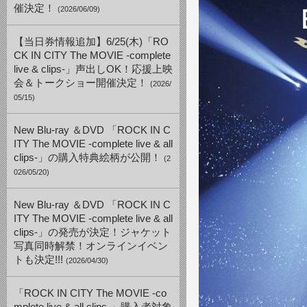
催決定！
(2026/06/09)
【当日券情報追加】6/25(木)「RO
CK IN CITY The MOVIE -complete
live & clips-」声出しOK！応援上映
会＆トークショー開催決定！
(2026/
05/15)
New Blu-ray ＆DVD 「ROCK IN C
ITY The MOVIE -complete live & all
clips-」の購入特典絵柄が公開！
(2
026/05/20)
New Blu-ray ＆DVD 「ROCK IN C
ITY The MOVIE -complete live & all
clips-」の発売が決定！ジャケット
写真同時解禁！オンラインイベン
トも決定!!!
(2026/04/30)
「ROCK IN CITY The MOVIE -co