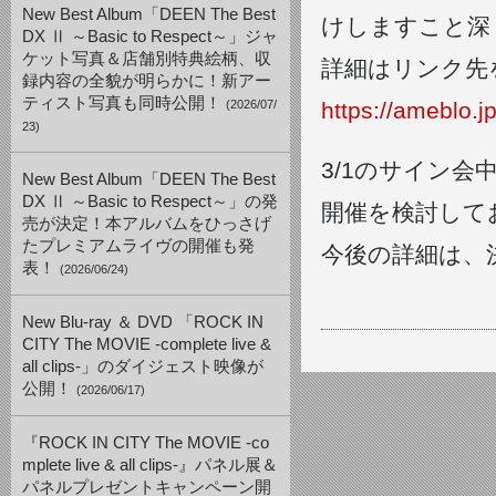
New Best Album「DEEN The Best
けしますこと深
DX Ⅱ ～Basic to Respect～」ジャ
ケット写真＆店舗別特典絵柄、収
詳細はリンク先
録内容の全貌が明らかに！新アー
ティスト写真も同時公開！
(2026/07/
https://ameblo.
23)
3/1のサイン
New Best Album「DEEN The Best
DX Ⅱ ～Basic to Respect～」の発
開催を検討して
売が決定！本アルバムをひっさげ
たプレミアムライヴの開催も発
今後の詳細は、
表！
(2026/06/24)
New Blu-ray ＆ DVD 「ROCK IN
CITY The MOVIE -complete live &
all clips-」のダイジェスト映像が
公開！
(2026/06/17)
『ROCK IN CITY The MOVIE -co
mplete live & all clips-』パネル展＆
パネルプレゼントキャンペーン開