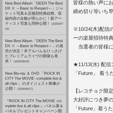
皆様の熱い声に
New Best Album「DEEN The Best
DX Ⅱ ～Basic to Respect～」ジャ
締め切り等いち早
ケット写真＆店舗別特典絵柄、収
録内容の全貌が明らかに！新アー
ティスト写真も同時公開！
(2026/07/
※10/24(木)
23)
ーの楽屋招待特
New Best Album「DEEN The Best
DX Ⅱ ～Basic to Respect～」の発
当選者の皆様に
売が決定！本アルバムをひっさげ
たプレミアムライヴの開催も発
表！
(2026/06/24)
★11/13(水) 
「Future」 着
New Blu-ray ＆ DVD 「ROCK IN
CITY The MOVIE -complete live &
all clips-」のダイジェスト映像が
公開！
(2026/06/17)
【レコチョク限
大好評につき夢の
『ROCK IN CITY The MOVIE -co
mplete live & all clips-』パネル展＆
「Future」着
パネルプレゼントキャンペーン開