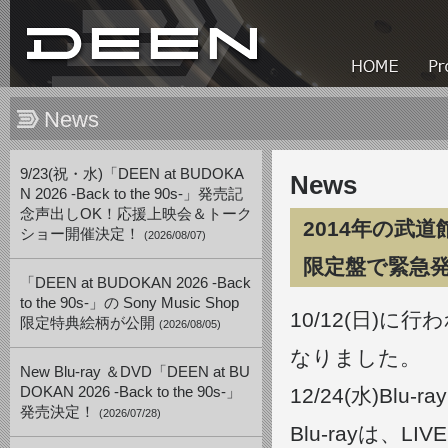
News
9/23(祝・水)「DEEN at BUDOKA
News
N 2026 -Back to the 90s-」発売記
念声出しOK！応援上映会＆トーク
2014年の武道館L
ショー開催決定！
(2026/08/07)
限定盤で緊急発
「DEEN at BUDOKAN 2026 -Back
to the 90s-」の Sony Music Shop
10/12(日)
限定特典絵柄が公開
(2026/08/05)
なりました。
New Blu-ray ＆DVD「DEEN at BU
DOKAN 2026 -Back to the 90s-」
12/24(水)Blu
発売決定！
(2026/07/28)
Blu-rayは、LI