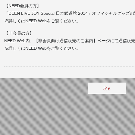
【NEED会員の方】
「DEEN LIVE JOY Special 日本武道館 2014」オフィシャル
※詳しくはNEED Webをご覧ください。
【非会員の方】
NEED Web内、【非会員向け通信販売のご案内】ページにて通信販
※詳しくはNEED Webをご覧ください。
戻る