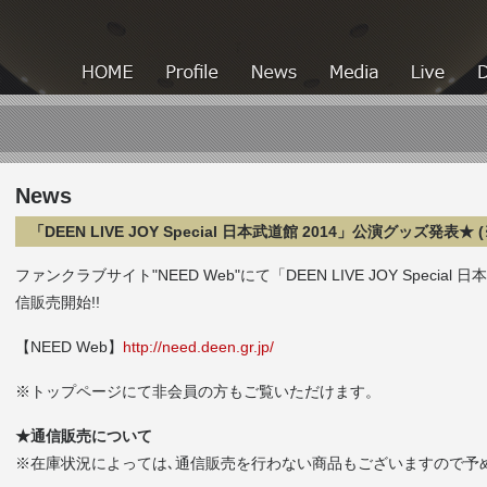
HOME
HOME
Profile
News
Media
News
「DEEN LIVE JOY Special 日本武道館 2014」公演グッズ発表★ (
ファンクラブサイト"NEED Web"にて「DEEN LIVE JOY Specia
信販売開始!!
【NEED Web】
http://need.deen.gr.jp/
※トップページにて非会員の方もご覧いただけます。
★通信販売について
※在庫状況によっては､通信販売を行わない商品もございますので予