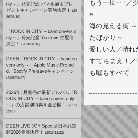
もう一度･･･／少年
nly～』発売記念 パネル展＆プレ
ゼントキャンペーン実施決定！
(20
e
26/01/19)
海の見える街 ～Ind
「ROCK IN CITY ～band covers o
たばかり～
nly～」発売記念 YouTube 生配信
決定！
(2026/01/16)
愛しい人／晴れた空
DEEN「ROCK IN CITY ～band co
すてちまえ！／The
vers only～」Apple Music Pre-ad
d、Spotify Pre-saveキャンペーン
も嘘もすべて
(2026/01/07)
2026年1月発売の最新アルバム「R
OCK IN CITY ～band covers only
～」の店舗別特典を全公開！
(2025/
12/23)
DEEN LIVE JOY Special 日本武道
館2026開催決定！
(2025/12/22)