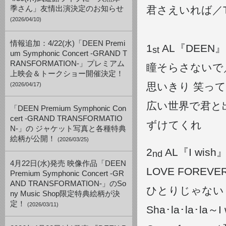
君さえいれば／T
季さん」友情出演決定のお知らせ
(2026/04/10)
情報追加：4/22(水)「DEEN Premi
1
AL『DEEN』
st
um Symphonic Concert -GRAND T
RANSFORMATION-」プレミアム
瞳そらさないで／FO
上映会＆トークショー開催決定！
思いきり 笑って
(2026/04/17)
広い世界で君と
「DEEN Premium Symphonic Con
cert -GRAND TRANSFORMATIO
ずけてくれ
N-」の ジャケット写真と各種特典
絵柄が公開！
(2026/03/25)
2
AL『I wish
nd
4月22日(水)発売 映像作品「DEEN
LOVE FOREVE
Premium Symphonic Concert -GR
AND TRANSFORMATION-」のSo
ひとりじゃない
ny Music Shop限定特典絵柄が決
定！
(2026/03/11)
Sha･la･la