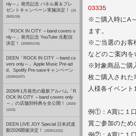
nly～』発売記念 パネル展＆プレ
03335
ゼントキャンペーン実施決定！
(20
26/01/19)
※ご購入時にA
ます。
「ROCK IN CITY ～band covers o
nly～」発売記念 YouTube 生配信
※ご当選のお客
決定！
(2026/01/16)
などのご案内を
DEEN「ROCK IN CITY ～band co
vers only～」Apple Music Pre-ad
※対象商品ご購
d、Spotify Pre-saveキャンペーン
枚ご購入された
(2026/01/07)
人様各イベント
2026年1月発売の最新アルバム「R
OCK IN CITY ～band covers only
～」の店舗別特典を全公開！
(2025/
12/23)
例①：A賞に１
賞ご参加のため
DEEN LIVE JOY Special 日本武道
館2026開催決定！
(2025/12/22)
例②：A賞に１