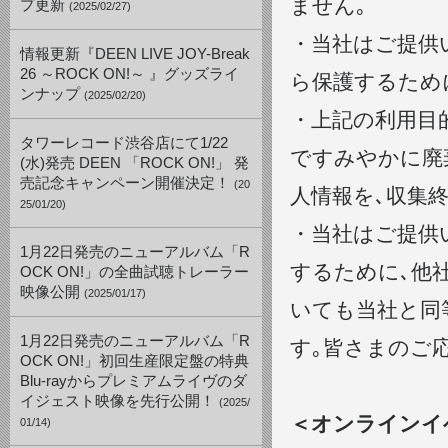
ません｡
プ更新
(2025/02/27)
・当社はご提供
情報更新『DEEN LIVE JOY-Break
26 ～ROCK ON!～ 』グッズライ
ら保護するため
ンナップ
(2025/02/20)
・上記の利用目
タワーレコード渋谷店にて1/22
ですみやかに廃
(水)発売 DEEN 「ROCK ON!」 発
売記念キャンペーン開催決定！
(20
人情報を､収集
25/01/20)
・当社はご提供
1月22日発売のニューアルバム「R
するために､他
OCK ON!」の全曲試聴トレーラー
映像公開
(2025/01/17)
いても当社と同
1月22日発売のニューアルバム「R
す｡皆さまのご
OCK ON!」初回生産限定盤の特典
Blu-rayからプレミアムライヴのダ
イジェスト映像を先行公開！
(2025/
＜オンラインイ
01/14)