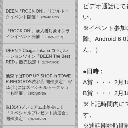
ビデオ通話にて
DEEN『ROCK ON!』リアルトー
い。
クイベント開催！
(2024/11/22)
※イベント参加に
『ROCK ON!』購入者対象オンラ
インイベント開催！
(2024/11/22)
降、Androi
ん。）
DEEN × Ch.igai Takaha コラボレ
ーションワイン「DEEN The Best
RED」販売決定！
(2024/08/01)
●日時：
池森そばPOP UP SHOP in TOWE
A賞 ・・・ 2月18
R RECORDS渋谷店 開催決定！ 6/
15(土)にはスペシャルトークショ
B賞 ・・・ 2月18
ーも開催！
(2024/05/30)
※上記時間内に
6/13(木)プレミアム上映会にて
「スペシャルプレゼント抽選会」
す。
開催決定！
(2024/05/22)
※通話開始時間