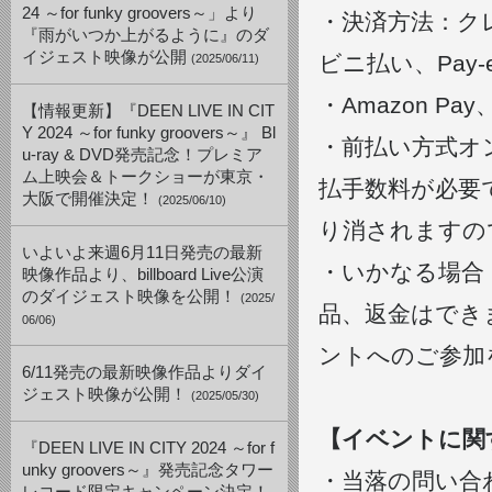
24 ～for funky groovers～」より
・決済方法：ク
『雨がいつか上がるように』のダ
イジェスト映像が公開
ビニ払い、Pay-
(2025/06/11)
・Amazon 
【情報更新】『DEEN LIVE IN CIT
Y 2024 ～for funky groovers～』 Bl
・前払い方式オン
u-ray & DVD発売記念！プレミア
ム上映会＆トークショーが東京・
払手数料が必要
大阪で開催決定！
(2025/06/10)
り消されますの
いよいよ来週6月11日発売の最新
・いかなる場合
映像作品より、billboard Live公演
のダイジェスト映像を公開！
(2025/
品、返金はでき
06/06)
ントへのご参加
6/11発売の最新映像作品よりダイ
ジェスト映像が公開！
(2025/05/30)
【イベントに関
『DEEN LIVE IN CITY 2024 ～for f
unky groovers～』発売記念タワー
・当落の問い合