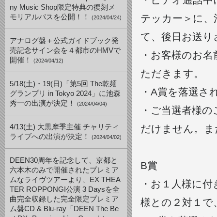
ny Music Shop限定特典の復刻メ
テッカー＞に、
モリアルパスを公開！！
(2024/04/24)
て、後日お送り
アナログ盤＋公式ガイドブック発
売記念サイン会を４都市のHMVで
・お客様のお名前は
開催！
(2024/04/12)
ただきます。
5/18(土)・19(日)「第5回 The乾麺
・A賞を落選さ
グランプリ in Tokyo 2024」に池森
秀一の出演が決定！
(2024/04/04)
・ご当選者様の
4/13(土) 大黒摩季主催 チャリティ
だけません。ま
ライブへの出演が決定！
(2024/04/02)
DEEN30周年を記念して、京都と
B賞
六本木のみで開催されたプレミア
ムなライヴツアーより、EX THEA
・お１人様に付
TER ROPPONGI公演 3 Daysを全
曲完全収録した完全限定プレミア
様との２対１で
ム盤CD & Blu-ray「DEEN The Be