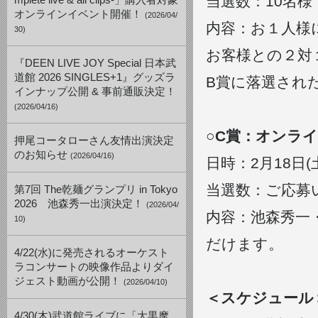
当選数：10名
mplete live & all clips-」購入者対象
オンラインイベント開催！
(2026/04/
内容：お１人様
30)
お客様との２対
『DEEN LIVE JOY Special 日本武
道館 2026 SINGLES+1』グッズラ
B賞に落選され
インナップ公開 & 事前通販決定！
(2026/04/16)
○C賞：オンラ
押尾コータローさん友情出演決定
のお知らせ
(2026/04/16)
日時：2月18日(土)
当選数：ご応募
第7回 The乾麺グランプリ in Tokyo
2026 池森秀一出演決定！
(2026/04/
内容：池森秀一
10)
だけます。
4/22(水)に発売されるオーケスト
ラコンサートの映像作品よりダイ
ジェスト動画が公開！
(2026/04/10)
＜スケジュール
4/30(木)武道館ライブに「大黒摩