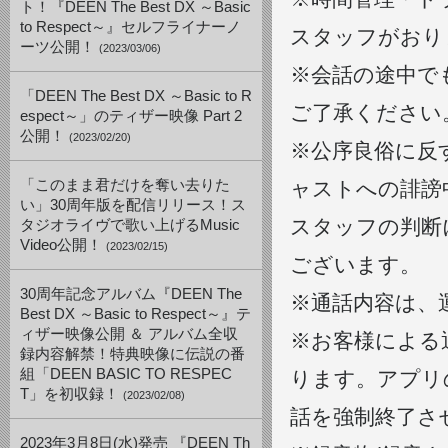
ト！『DEEN The Best DX ～Basic
to Respect～』セルフライナーノ
スタッフがおり
ーツ公開！
(2023/03/06)
※会話の途中で
「DEEN The Best DX ～Basic to R
ご了承ください
espect～」のティザー映像 Part 2
公開！
(2023/02/20)
※公序良俗に反
「このまま君だけを奪い去りた
ャストへの誹謗
い」30周年版を配信リリース！ス
スタッフの判断
タジオライヴで歌い上げるMusic
Video公開！
(2023/02/15)
ございます。
30周年記念アルバム『DEEN The
※通話内容は、
Best DX ～Basic to Respect～』テ
ィザー映像公開 ＆ アルバム全収
※お客様による
録内容解禁！特典映像に伝説の番
組「DEEN BASIC TO RESPEC
ります。アプリ
T」を初収録！
(2023/02/08)
話を強制終了さ
2023年3月8日(水)発売 『DEEN Th