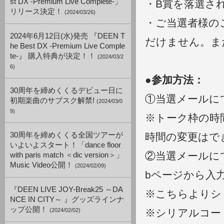
st DX -Premium Live Complete-」
・B賞を落選さ
リリース決定！
(2024/03/26)
・ご当選者様の
2024年6月12日(水)発売 『DEEN T
だけません。ま
he Best DX -Premium Live Comple
te-』 購入特典が決定！！
(2024/03/2
6)
●参加方法：
30周年を締めくくるデビュー日に
①当選メールに
初期楽曲のサブスク解禁!
(2024/03/0
9)
※トーク枠の時
30周年を締めくくる全国ツアーが
時間の変更はで
いよいよスタート！「dance floor
②当選メールにて
with paris match ＜dic version＞」
Music Video公開！
(2024/02/09)
bページから入
『DEEN LIVE JOY-Break25 ～DA
※こちらよりシ
NCE IN CITY～ 』グッズラインナ
ップ公開！
(2024/02/02)
※シリアルコー