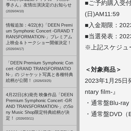
■ご予約購入受付期間
季さん」友情出演決定のお知らせ
(2026/04/10)
(日)AM11:59
■入金期限：2023
情報追加：4/22(水)「DEEN Premi
um Symphonic Concert -GRAND T
■当選発表：202
RANSFORMATION-」プレミアム
上映会＆トークショー開催決定！
※上記スケジュ
(2026/04/17)
「DEEN Premium Symphonic Con
＜対象商品＞
cert -GRAND TRANSFORMATIO
N-」の ジャケット写真と各種特典
2023年1月25日発売
絵柄が公開！
(2026/03/25)
ntary film-』
4月22日(水)発売 映像作品「DEEN
Premium Symphonic Concert -GR
・通常盤Blu-ray
AND TRANSFORMATION-」のSo
ny Music Shop限定特典絵柄が決
・通常盤DVD（ESB
定！
(2026/03/11)