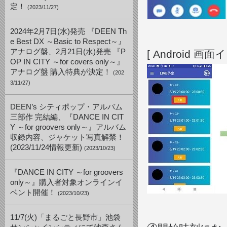
定！
(2023/11/27)
2024年2月7日(水)発売 『DEEN Th
e Best DX ～Basic to Respect～』
アナログ盤、2月21日(水)発売 『P
[ Android 画面
OP IN CITY ～for covers only～』
アナログ盤 購入特典が決定！
(202
3/11/27)
DEEN’s シティポップ・アルバム
三部作 完結編、『DANCE IN CIT
Y ～for groovers only～』アルバム
収録内容、ジャケット写真解禁！
(2023/11/24情報更新)
(2023/10/23)
『DANCE IN CITY ～for groovers
only～』購入者対象オンラインイ
ベント開催！
(2023/10/23)
11/7(火)「まるごと長野市」池袋