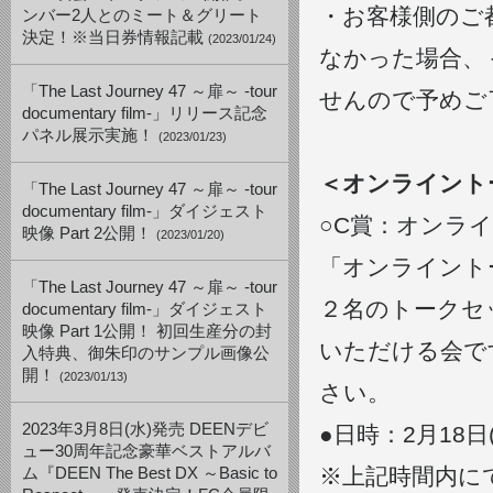
・お客様側のご
ンバー2人とのミート＆グリート
決定！※当日券情報記載
(2023/01/24)
なかった場合、
「The Last Journey 47 ～扉～ -tour
せんので予めご
documentary film-」リリース記念
パネル展示実施！
(2023/01/23)
＜オンライント
「The Last Journey 47 ～扉～ -tour
documentary film-」ダイジェスト
○C賞：オンラ
映像 Part 2公開！
(2023/01/20)
「オンライントー
「The Last Journey 47 ～扉～ -tour
２名のトークセ
documentary film-」ダイジェスト
映像 Part 1公開！ 初回生産分の封
いただける会で
入特典、御朱印のサンプル画像公
開！
(2023/01/13)
さい。
2023年3月8日(水)発売 DEENデビ
●日時：2月18日(土
ュー30周年記念豪華ベストアルバ
※上記時間内に
ム『DEEN The Best DX ～Basic to