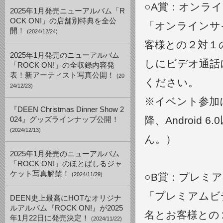
○A賞：オンラ
2025年1月発売ニューアルバム「R
OCK ON!」の店舗別特典を全公
「オンラインサイ
開！
(2024/12/24)
客様との２対１
2025年1月発売のニューアルバム
しにビデオ通話
「ROCK ON!」の全収録内容発
表！新アーティスト写真公開！
(20
ください。
24/12/23)
※イベント参加に
『DEEN Christmas Dinner Show 2
降、Androi
024』グッズラインナップ公開！
(2024/12/13)
ん。）
2025年1月発売のニューアルバム
「ROCK ON!」のほとばしるジャ
ケット写真解禁！
(2024/11/29)
○B賞：プレミ
「プレミアムビデ
DEEN史上最高にHOTなオリジナ
ルアルバム『ROCK ON!』が2025
名とお客様との
年1月22日に発売決定！
(2024/11/22)