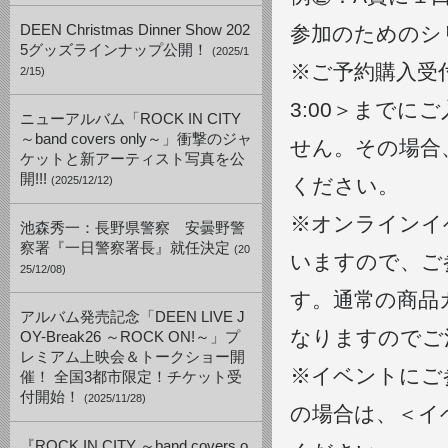
DEEN Christmas Dinner Show 202
参加のためのシ
5グッズラインナップ公開！
(2025/1
※ご予約購入受付
2/15)
3:00＞まで
ニューアルバム「ROCK IN CITY
～band covers only～」衝撃のジャ
せん。その場合
ケットと新アーティスト写真を公
開!!!
(2025/12/12)
ください。
※オンラインイ
池森秀一：長野県警察 安曇野警
察署『一日警察署長』就任決定
(20
いますので、ご
25/12/08)
す。通常の商品
アルバム発売記念「DEEN LIVE J
なりますのでご
OY-Break26 ～ROCK ON!～」プ
レミアム上映会＆トークショー開
※イベントにご
催！ 全国3都市限定！チケット受
付開始！
(2025/11/28)
の場合は、＜イ
『ROCK IN CITY ～band covers o