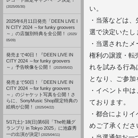
レコード限定キャンペーン決定！
(2025/05/30)
い。
・当落などは、
2025年6月11日発売「DEEN LIVE I
N CITY 2024 ～for funky groovers
選で決定いたし
～」の店舗別特典を全公開！
(2025/
05/09)
・当選されたメ
権利の譲渡・転
発売まで40日！『DEEN LIVE IN
CITY 2024 ～for funky groovers
れを試みる行為
～』予告映像を公開！
(2025/05/02)
となり、ご参加
発売まで50日！「DEEN LIVE IN
CITY 2024 ～for funky groovers
・イベント中は
～」のジャケット写真を公開！さ
らに、SonyMusic Shop限定特典の
ております。
絵柄が公開！
(2025/04/22)
・都合によりイ
5/17(土)･18(日)第6回「The乾麺グ
めご了承くださ
ランプリ in Tokyo 2025」に池森秀
一の出演が決定!
(2025/04/11)
・当選通知お一