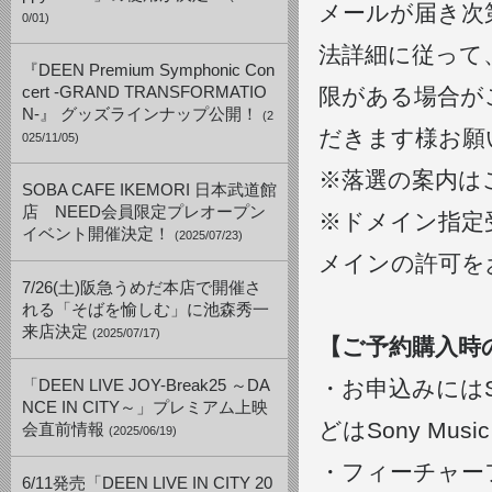
メールが届き次
0/01)
法詳細に従って
『DEEN Premium Symphonic Con
cert -GRAND TRANSFORMATIO
限がある場合が
N-』 グッズラインナップ公開！
(2
だきます様お願
025/11/05)
※落選の案内は
SOBA CAFE IKEMORI 日本武道館
店 NEED会員限定プレオープン
※ドメイン指定受信
イベント開催決定！
(2025/07/23)
メインの許可を
7/26(土)阪急うめだ本店で開催さ
れる「そばを愉しむ」に池森秀一
来店決定
(2025/07/17)
【ご予約購入時
・お申込みにはSo
「DEEN LIVE JOY-Break25 ～DA
NCE IN CITY～」プレミアム上映
どはSony Mus
会直前情報
(2025/06/19)
・フィーチャー
6/11発売「DEEN LIVE IN CITY 20