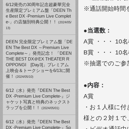
6/12発売の30周年記念超豪華完全
※通話開始時間
生産限定プレミアム盤「DEEN Th
e Best DX -Premium Live Complet
e-」の店舗別特典公開！！
(2024/05/
13)
●当選数：
A賞 ・・・ 10
DEEN 完全限定プレミアム盤「DE
EN The Best DX ～Premium Live
B賞 ・・・ 10
Complete～」発売記念！ 「DEEN
THE BEST DX＠EX THEATER R
※抽選でのご参
OPPONGI [Day3]」プレミアム
上映会＆トークショーを6/13に開
催！
(2024/05/10)
●内容：
6/12（水）発売『DEEN The Best
A賞
DX -Premium Live Complete-』ジ
ャケット写真と特典のネックスト
・お１人様に付
ラップを公開！！
(2024/05/01)
様との２対１で
6/12（水）発売『DEEN The Best
DX -Premium Live Complete-』So
・ビデオ通話中