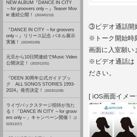
NEW ALBUM『DANCE IN CITY
～for groovers only～』Teaser Mov
ie 連続公開！
(2024/01/10)
③ビデオ通話開
『DANCE IN CITY ～for groovers
only～』リリース記念 パネル展示
※トーク開始時
実施！
(2024/01/09)
画面に入室願い
元旦から10日間連続でMusic Video
※ビデオ通話は「W
公開決定！
(2023/12/31)
ださい。
『DEEN 30周年公式ガイドブッ
ク ALL SONGS STORIES 1993-
2024』発売決定！
(2023/12/28)
[ iOS画面イメー
ライヴバックステージ招待が当た
る！「DANCE IN CITY ～for groov
ers only～」キャンペーン開催！
(2
023/12/27)