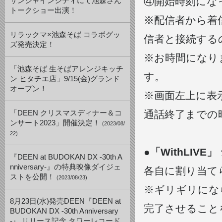
④開始時刻になっ
サンシャインシティにて池森さん
トークショー出演！
※配信者から着
リラックマ×池森そば コラボグッ
信者と接続する
ズ発売決定！
※お時間になり
「池森そば 生そばアレンジキッチ
す。
ン ヒタチエ店」9/15(金)グランド
オープン！
※画面左上に表
通話終了までの
「DEEN クリスマスディナー＆コ
ンサート2023」開催決定！
(2023/08/
22)
●「WithLIV
『DEEN at BUDOKAN DX -30th A
nniversary-』の特典映像ダイジェ
各自に割り当て
ストを公開！
(2023/08/23)
※ギリギリにな
8月23日(水)発売DEEN『DEEN at
完了させること
BUDOKAN DX -30th Anniversary
-』 リリース記念 タワーレコード