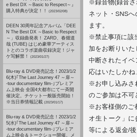
※録音物(録音
e Best DX ～Basic to Respect～』
購入特典が決定！！
(2023/02/08)
ネット・SNS
ます。
DEEN 30周年記念アルバム「DEE
N The Best DX ～Basic to Respect
※禁止事項に該
～」収録曲発表！ ZARD、春畑道
哉 (TUBE) はじめ豪華アーティス
加をお断りいた
トとのコラボ楽曲収録決定！ジャ
ケ写解禁！
(2023/01/27)
中断されたイベ
応はいたしかね
Blu-ray & DVD発売記念！2023/1/2
6(木)｢The Last Journey 47 ～扉～
※お申し込みさ
-tour documentary film-｣プレミア
ム上映会 全国4大都市にて一斉開
のご参加は不可
催決定。チケット一般販売開始！
※当日券情報記載
(2023/01/17)
※お客様側のご
Blu-ray & DVD発売記念！2023/1/2
オ生トーク」に
5(水)｢The Last Journey 47 ～扉～
等による返金/
-tour documentary film-｣プレミア
ム上映会＆トークショー開催。メ