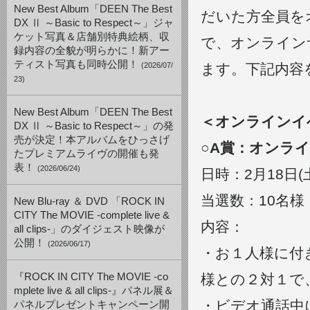
New Best Album「DEEN The Best
だいた方全員を
DX Ⅱ ～Basic to Respect～」ジャ
ケット写真＆店舗別特典絵柄、収
で、オンライン
録内容の全貌が明らかに！新アー
ティスト写真も同時公開！
(2026/07/
ます。下記内容
23)
New Best Album「DEEN The Best
＜オンラインイ
DX Ⅱ ～Basic to Respect～」の発
売が決定！本アルバムをひっさげ
○A賞：オンラ
たプレミアムライヴの開催も発
表！
(2026/06/24)
日時：2月18日(土)
当選数：10名
New Blu-ray ＆ DVD 「ROCK IN
CITY The MOVIE -complete live &
内容：
all clips-」のダイジェスト映像が
公開！
(2026/06/17)
・お１人様に付
『ROCK IN CITY The MOVIE -co
様との２対１で
mplete live & all clips-』パネル展＆
・ビデオ通話中
パネルプレゼントキャンペーン開