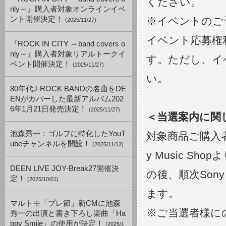
ください。
nly～』購入者対象オンラインイベ
ント開催決定！
※イベントのご
(2025/11/27)
イベント応募権
『ROCK IN CITY ～band covers o
nly～』購入者対象リアルトークイ
す。ただし、イ
ベント開催決定！
(2025/11/27)
い。
80年代J-ROCK BANDの名曲をDE
ENがカバーした最新アルバム202
6年1月21日発売決定！
(2025/11/27)
＜当選案内に関
池森秀一：ゴルフに特化したYouT
対象商品ご購入者
ubeチャンネルを開設！
(2025/11/12)
y Music 
DEEN LIVE JOY-Break27開催決
の後、順次Sony
定！
(2025/10/01)
ます。
マルトモ「プレ節」新CMに池森
※ご当選者様に
秀一の出演と書き下ろし楽曲「Ha
ppy Smile」の使用が決定！
(2025/1