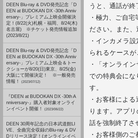
DEEN Blu-ray & DVD発売記念「D
うと、通話が終
EEN at BUDOKAN DX -30th Anniv
・極力、ご自宅
ersary-」プレミアム上映会開催決
定！(8/22(火)札幌・福岡、8/24(木)
ださい。また、
名古屋) ※チケット発売情報追加
(2023/8/21)
・インカメラ設
DEEN Blu-ray & DVD発売記念「D
られるケースが
EEN at BUDOKAN DX -30th Anniv
ersary-」プレミアム上映会＆トー
・「オンライン
クショーが8/20(日)東京、8/25(金)
での特典会にな
大阪にて開催決定！ ※一般発売
情報！
(2023/07/12)
す。
『DEEN at BUDOKAN DX -30th A
・お客様による
nniversary-』購入者対象オンライ
ンイベント開催！
(2023/06/22)
ります。アプリ
話を強制終了さ
DEEN 30周年記念の日本武道館LI
VE、全曲完全収録のBlu-ray & DV
・お客様側のご
Dリリース決定！(オンラインイベ