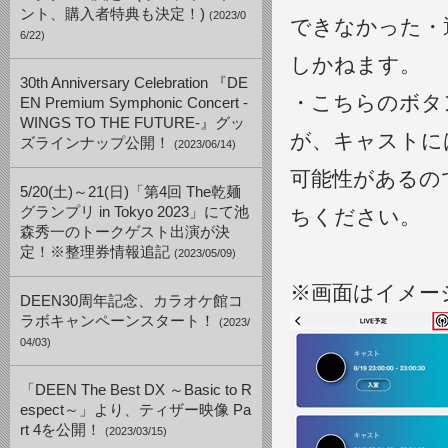
ント、購入者特典も決定！)
(2023/0
できなかった・
6/22)
しかねます。
30th Anniversary Celebration 『DE
・こちらのボタ
EN Premium Symphonic Concert -
WINGS TO THE FUTURE-』グッ
が、キャストに
ズラインナップ公開！
(2023/06/14)
可能性があるの
5/20(土)～21(日)「第4回 The乾麺
グランプリ in Tokyo 2023」にて池
ちください。
森秀一のトークゲスト出演が決
定！※整理券情報追記
(2023/05/09)
※画面はイメー
DEEN30周年記念、カラオケ館コ
ラボキャンペーンスタート！
(2023/
04/03)
「DEEN The Best DX ～Basic to R
espect～」より、ティザー映像 Pa
rt 4を公開！
(2023/03/15)