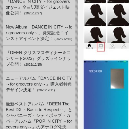
『DANCE IN CITY ～for groovers
only～』全曲試聴ダイジェスト映
像公開！
(2023/12/27)
New Album「DANCE IN CITY ～fo
r groovers only～」発売記念！イ
ンストアイベント決定！
(2023/12/15)
『DEEN クリスマスディナー＆コ
ンサート2023』グッズラインナッ
プ公開！
(2023/12/15)
ニューアルバム『DANCE IN CITY
～for groovers only～』購入者特典
デザイン決定！
(2023/12/11)
最新ベストアルバム『DEEN The
Best DX ～Basic to Respect～』と
ジャパニーズ・シティポップ・カ
バーアルバム『POP IN CITY ～for
covers only～』のアナログ化決