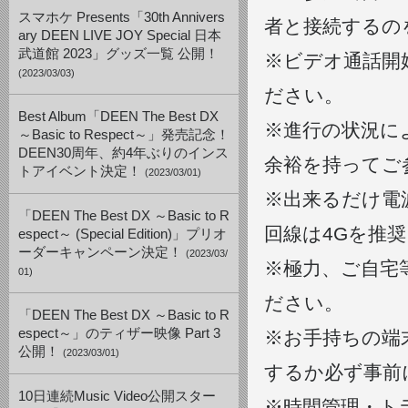
スマホケ Presents「30th Annivers
者と接続するの
ary DEEN LIVE JOY Special 日本
武道館 2023」グッズ一覧 公開！
※ビデオ通話開
(2023/03/03)
ださい。
Best Album「DEEN The Best DX
※進行の状況に
～Basic to Respect～」発売記念！
DEEN30周年、約4年ぶりのインス
余裕を持ってご
トアイベント決定！
(2023/03/01)
※出来るだけ電
「DEEN The Best DX ～Basic to R
回線は4Gを推
espect～ (Special Edition)」プリオ
ーダーキャンペーン決定！
(2023/03/
※極力、ご自宅
01)
ださい。
「DEEN The Best DX ～Basic to R
espect～」のティザー映像 Part 3
※お手持ちの端
公開！
(2023/03/01)
するか必ず事前
10日連続Music Video公開スター
※時間管理・ト