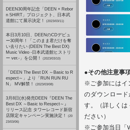
DEEN30周年記念「DEEN × Rebor
n SHIRT」プロジェクト、日本武
道館にて展示決定！
(2023/03/11)
本日3月10日、DEENのCDデビュ
ー30周年！「このまま君だけを奪
い去りたい (DEEN The Best DX)
Music Video -日本武道館ヒストリ
ー ver.-」を公開！
(2023/03/10)
●その他注意事
「DEEN The Best DX ～Basic to R
espect～」より「RUN RUN RU
※ご参加にはイン
N」 MV解禁！
(2023/03/08)
のダウンロード
3月8日(水)発売DEEN『DEEN The
Best DX ～Basic to Respect～』
す。（詳しくは＜
リリース記念 タワーレコード新宿
ださい）
店限定キャンペーン実施決定！
(20
23/03/06)
※ご参加当日「W