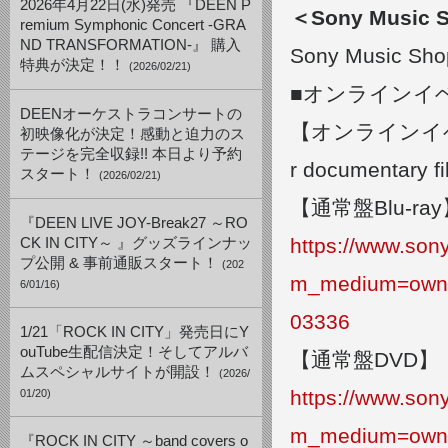
2026年4月22日(水)発売 『DEEN P
＜Sony Musi
remium Symphonic Concert -GRA
ND TRANSFORMATION-』 購入
Sony Musi
特典が決定！！
(2026/02/21)
■オンラインイベン
DEENオーケストラコンサートの
【オンラインイベント
初映像化が決定！感動と迫力のス
テージを完全収録!! 本日より予約
r documentary fi
スタート！
(2026/02/21)
【通常盤Blu-ra
『DEEN LIVE JOY-Break27 ～RO
https://www.so
CK IN CITY～ 』グッズラインナッ
プ公開 & 事前通販スタート！
(202
m_medium=own
6/01/16)
03336
1/21「ROCK IN CITY」発売日にY
ouTube生配信決定！そしてアルバ
【通常盤DVD】
ムスペシャルサイトが開設！
(2026/
https://www.so
01/20)
m_medium=own
『ROCK IN CITY ～band covers o