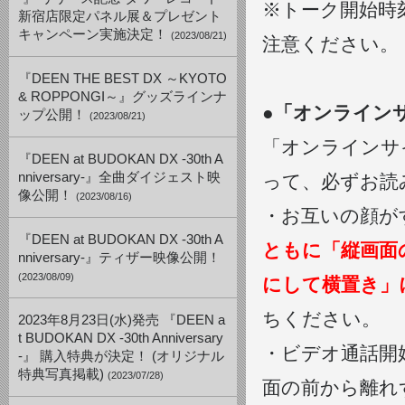
※トーク開始時
新宿店限定パネル展＆プレゼント
キャンペーン実施決定！
(2023/08/21)
注意ください。
『DEEN THE BEST DX ～KYOTO
& ROPPONGI～』グッズラインナ
●「オンライン
ップ公開！
(2023/08/21)
「オンラインサ
『DEEN at BUDOKAN DX -30th A
nniversary-』全曲ダイジェスト映
って、必ずお読
像公開！
(2023/08/16)
・お互いの顔が
『DEEN at BUDOKAN DX -30th A
ともに「縦画面
nniversary-』ティザー映像公開！
(2023/08/09)
にして横置き」
ちください。
2023年8月23日(水)発売 『DEEN a
t BUDOKAN DX -30th Anniversary
・ビデオ通話開
-』 購入特典が決定！ (オリジナル
特典写真掲載)
(2023/07/28)
面の前から離れ