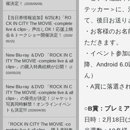
催決定！
(2026/06/09)
テッカー＞に、
【当日券情報追加】6/25(木)「RO
て、後日お送り
CK IN CITY The MOVIE -complete
live & clips-」声出しOK！応援上映
・お客様のお名前は
会＆トークショー開催決定！
(2026/
ただきます。
05/15)
・イベント参加に
New Blu-ray ＆DVD 「ROCK IN C
ITY The MOVIE -complete live & all
降、Androi
clips-」の購入特典絵柄が公開！
(2
026/05/20)
ん）
・A賞に落選さ
New Blu-ray ＆DVD 「ROCK IN C
ITY The MOVIE -complete live & all
clips-」の発売が決定！ジャケット
写真同時解禁！オンラインイベン
○B賞：プレミ
トも決定!!!
(2026/04/30)
日時：2月18日(土)
「ROCK IN CITY The MOVIE -co