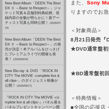
また、
Sony 
New Best Album「DEEN The Best
DX Ⅱ ～Basic to Respect～」ジャ
りますのでお急
ケット写真＆店舗別特典絵柄、収
録内容の全貌が明らかに！新アー
ティスト写真も同時公開！
(2026/07/
23)
＜対象商品＞
8月21日発売『DE
New Best Album「DEEN The Best
DX Ⅱ ～Basic to Respect～」の発
★DVD通常盤初回仕
売が決定！本アルバムをひっさげ
たプレミアムライヴの開催も発
表！
(2026/06/24)
New Blu-ray ＆ DVD 「ROCK IN
★BD通常盤初回仕様
CITY The MOVIE -complete live &
all clips-」のダイジェスト映像が
公開！
(2026/06/17)
＜特典情報＞
『ROCK IN CITY The MOVIE -co
mplete live & all clips-』パネル展＆
■全国の応援店
パネルプレゼントキャンペーン開