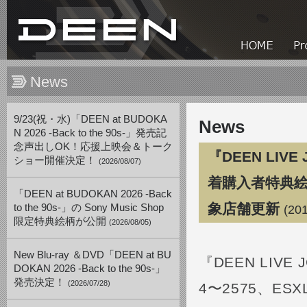
News
9/23(祝・水)「DEEN at BUDOKA
News
N 2026 -Back to the 90s-」発売記
念声出しOK！応援上映会＆トーク
『DEEN LIVE
ショー開催決定！
(2026/08/07)
着購入者特典
「DEEN at BUDOKAN 2026 -Back
象店舗更新
to the 90s-」の Sony Music Shop
(201
限定特典絵柄が公開
(2026/08/05)
New Blu-ray ＆DVD「DEEN at BU
『DEEN LIVE 
DOKAN 2026 -Back to the 90s-」
発売決定！
(2026/07/28)
4〜2575、ESXL