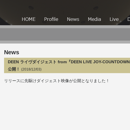
HOME
HOME
Profile
News
Media
News
DEEN ライヴダイジェスト from『DEEN LIVE JOY-COUNTDOWN
公開！
(2018/12/03)
リリースに先駆けダイジェスト映像が公開となりました！