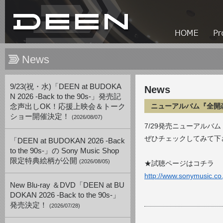
News
9/23(祝・水)「DEEN at BUDOKA
News
N 2026 -Back to the 90s-」発売記
ニューアルバム『全開恋心
念声出しOK！応援上映会＆トーク
ショー開催決定！
(2026/08/07)
7/29発売ニューアルバム
ぜひチェックしてみて下
「DEEN at BUDOKAN 2026 -Back
to the 90s-」の Sony Music Shop
限定特典絵柄が公開
(2026/08/05)
★試聴ページはコチラ
http://www.sonymusic.co
New Blu-ray ＆DVD「DEEN at BU
DOKAN 2026 -Back to the 90s-」
発売決定！
(2026/07/28)