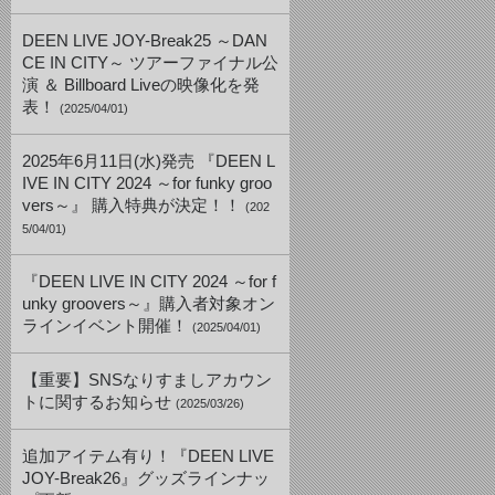
DEEN LIVE JOY-Break25 ～DAN
CE IN CITY～ ツアーファイナル公
演 ＆ Billboard Liveの映像化を発
表！
(2025/04/01)
2025年6月11日(水)発売 『DEEN L
IVE IN CITY 2024 ～for funky groo
vers～』 購入特典が決定！！
(202
5/04/01)
『DEEN LIVE IN CITY 2024 ～for f
unky groovers～』購入者対象オン
ラインイベント開催！
(2025/04/01)
【重要】SNSなりすましアカウン
トに関するお知らせ
(2025/03/26)
追加アイテム有り！『DEEN LIVE
JOY-Break26』グッズラインナッ