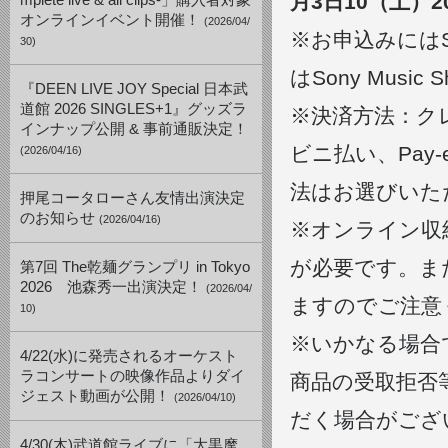
月3日10（土）20
mplete live & all clips-」購入者対象
オンラインイベント開催！
(2026/04/
※お申込みにはSo
30)
はSony Musi
『DEEN LIVE JOY Special 日本武
道館 2026 SINGLES+1』グッズラ
※決済方法：ク
インナップ公開 & 事前通販決定！
ビニ払い、Pay
(2026/04/16)
法はお選びいた
押尾コータローさん友情出演決定
のお知らせ
(2026/04/16)
※オンライン収納
が必要です。ま
第7回 The乾麺グランプリ in Tokyo
2026 池森秀一出演決定！
(2026/04/
ますのでご注意
10)
※いかなる場合
4/22(水)に発売されるオーケスト
ラコンサートの映像作品よりダイ
商品の受取拒否
ジェスト動画が公開！
(2026/04/10)
だく場合がござ
4/30(木)武道館ライブに「大黒摩