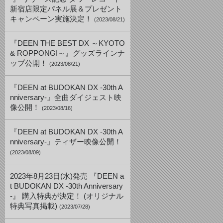
新宿店限定パネル展＆プレゼント
キャンペーン実施決定！
(2023/08/21)
『DEEN THE BEST DX ～KYOTO
& ROPPONGI～』グッズラインナ
ップ公開！
(2023/08/21)
『DEEN at BUDOKAN DX -30th A
nniversary-』全曲ダイジェスト映
像公開！
(2023/08/16)
『DEEN at BUDOKAN DX -30th A
nniversary-』ティザー映像公開！
(2023/08/09)
2023年8月23日(水)発売 『DEEN a
t BUDOKAN DX -30th Anniversary
-』 購入特典が決定！ (オリジナル
特典写真掲載)
(2023/07/28)