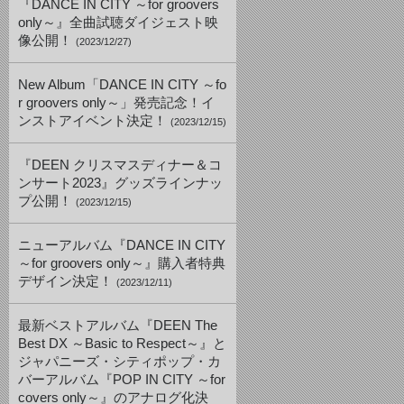
『DANCE IN CITY ～for groovers
only～』全曲試聴ダイジェスト映
像公開！
(2023/12/27)
New Album「DANCE IN CITY ～fo
r groovers only～」発売記念！イ
ンストアイベント決定！
(2023/12/15)
『DEEN クリスマスディナー＆コ
ンサート2023』グッズラインナッ
プ公開！
(2023/12/15)
ニューアルバム『DANCE IN CITY
～for groovers only～』購入者特典
デザイン決定！
(2023/12/11)
最新ベストアルバム『DEEN The
Best DX ～Basic to Respect～』と
ジャパニーズ・シティポップ・カ
バーアルバム『POP IN CITY ～for
covers only～』のアナログ化決