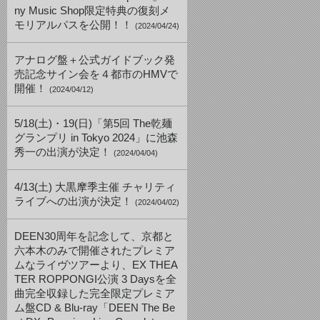
ny Music Shop限定特典の復刻メ
モリアルパスを公開！！
(2024/04/24)
アナログ盤＋公式ガイドブック発
売記念サイン会を４都市のHMVで
開催！
(2024/04/12)
5/18(土)・19(日)「第5回 The乾麺
グランプリ in Tokyo 2024」に池森
秀一の出演が決定！
(2024/04/04)
4/13(土) 大黒摩季主催 チャリティ
ライブへの出演が決定！
(2024/04/02)
DEEN30周年を記念して、京都と
六本木のみで開催されたプレミア
ムなライヴツアーより、EX THEA
TER ROPPONGI公演 3 Daysを全
曲完全収録した完全限定プレミア
ム盤CD & Blu-ray「DEEN The Be