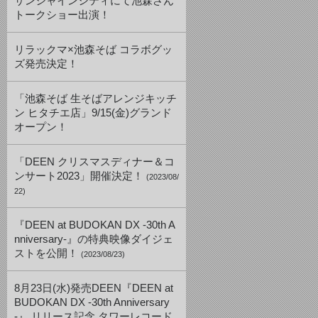
サンシャインシティにて池森さん
トークショー出演！
リラックマ×池森そば コラボグッ
ズ発売決定！
「池森そば 生そばアレンジキッチ
ン ヒタチエ店」9/15(金)グランド
オープン！
「DEEN クリスマスディナー＆コ
ンサート2023」開催決定！
(2023/08/
22)
『DEEN at BUDOKAN DX -30th A
nniversary-』の特典映像ダイジェ
ストを公開！
(2023/08/23)
8月23日(水)発売DEEN『DEEN at
BUDOKAN DX -30th Anniversary
-』 リリース記念 タワーレコード