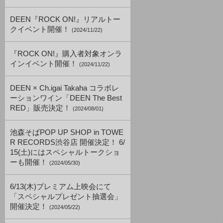
DEEN『ROCK ON!』リアルトー
クイベント開催！
(2024/11/22)
『ROCK ON!』購入者対象オンラ
インイベント開催！
(2024/11/22)
DEEN × Ch.igai Takaha コラボレ
ーションワイン「DEEN The Best
RED」販売決定！
(2024/08/01)
池森そばPOP UP SHOP in TOWE
R RECORDS渋谷店 開催決定！ 6/
15(土)にはスペシャルトークショ
ーも開催！
(2024/05/30)
6/13(木)プレミアム上映会にて
「スペシャルプレゼント抽選会」
開催決定！
(2024/05/22)