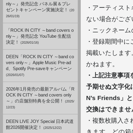
nly～』発売記念 パネル展＆プレ
・アーティスト
ゼントキャンペーン実施決定！
(20
26/01/19)
ない場合がござ
・ニックネーム
「ROCK IN CITY ～band covers o
nly～」発売記念 YouTube 生配信
・登録期間中にご登
決定！
(2026/01/16)
掲載いたします
DEEN「ROCK IN CITY ～band co
vers only～」Apple Music Pre-ad
かねます。
d、Spotify Pre-saveキャンペーン
・上記注意事項
(2026/01/07)
予期せぬ文字化
2026年1月発売の最新アルバム「R
OCK IN CITY ～band covers only
N’s Frie
～」の店舗別特典を全公開！
(2025/
12/23)
交換はできませ
・複数枚購入さ
DEEN LIVE JOY Special 日本武道
館2026開催決定！
(2025/12/22)
きます。どの箱