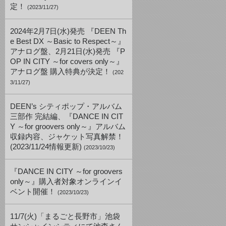
定！
(2023/11/27)
2024年2月7日(水)発売 『DEEN Th
e Best DX ～Basic to Respect～』
アナログ盤、2月21日(水)発売 『P
OP IN CITY ～for covers only～』
アナログ盤 購入特典が決定！
(202
3/11/27)
DEEN’s シティポップ・アルバム
三部作 完結編、『DANCE IN CIT
Y ～for groovers only～』アルバム
収録内容、ジャケット写真解禁！
(2023/11/24情報更新)
(2023/10/23)
『DANCE IN CITY ～for groovers
only～』購入者対象オンラインイ
ベント開催！
(2023/10/23)
11/7(火)「まるごと長野市」池袋