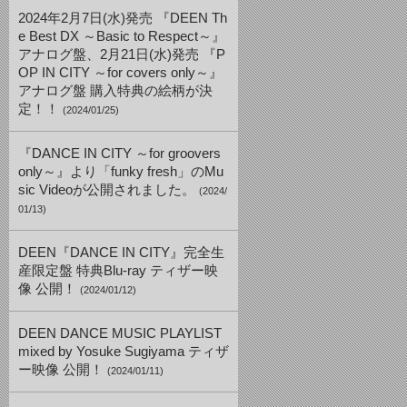
2024年2月7日(水)発売 『DEEN Th
e Best DX ～Basic to Respect～』
アナログ盤、2月21日(水)発売 『P
OP IN CITY ～for covers only～』
アナログ盤 購入特典の絵柄が決
定！！
(2024/01/25)
『DANCE IN CITY ～for groovers
only～』より「funky fresh」のMu
sic Videoが公開されました。
(2024/
01/13)
DEEN『DANCE IN CITY』完全生
産限定盤 特典Blu-ray ティザー映
像 公開！
(2024/01/12)
DEEN DANCE MUSIC PLAYLIST
mixed by Yosuke Sugiyama ティザ
ー映像 公開！
(2024/01/11)