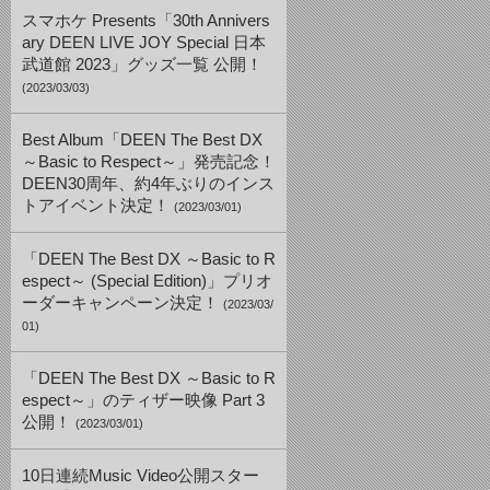
スマホケ Presents「30th Annivers
ary DEEN LIVE JOY Special 日本
武道館 2023」グッズ一覧 公開！
(2023/03/03)
Best Album「DEEN The Best DX
～Basic to Respect～」発売記念！
DEEN30周年、約4年ぶりのインス
トアイベント決定！
(2023/03/01)
「DEEN The Best DX ～Basic to R
espect～ (Special Edition)」プリオ
ーダーキャンペーン決定！
(2023/03/
01)
「DEEN The Best DX ～Basic to R
espect～」のティザー映像 Part 3
公開！
(2023/03/01)
10日連続Music Video公開スター