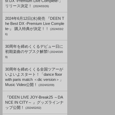
st DX -Premium Live Complete-」
リリース決定！
(2024/03/26)
2024年6月12日(水)発売 『DEEN T
he Best DX -Premium Live Comple
te-』 購入特典が決定！！
(2024/03/2
6)
30周年を締めくくるデビュー日に
初期楽曲のサブスク解禁!
(2024/03/0
9)
30周年を締めくくる全国ツアーが
いよいよスタート！「dance floor
with paris match ＜dic version＞」
Music Video公開！
(2024/02/09)
『DEEN LIVE JOY-Break25 ～DA
NCE IN CITY～ 』グッズラインナ
ップ公開！
(2024/02/02)