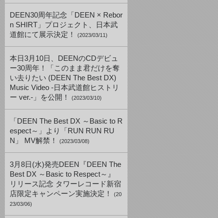
DEEN30周年記念「DEEN × Rebor
n SHIRT」プロジェクト、日本武
道館にて展示決定！
(2023/03/11)
本日3月10日、DEENのCDデビュ
ー30周年！「このまま君だけを奪
い去りたい (DEEN The Best DX)
Music Video -日本武道館ヒストリ
ー ver.-」を公開！
(2023/03/10)
「DEEN The Best DX ～Basic to R
espect～」より「RUN RUN RU
N」 MV解禁！
(2023/03/08)
3月8日(水)発売DEEN『DEEN The
Best DX ～Basic to Respect～』
リリース記念 タワーレコード新宿
店限定キャンペーン実施決定！
(20
23/03/06)