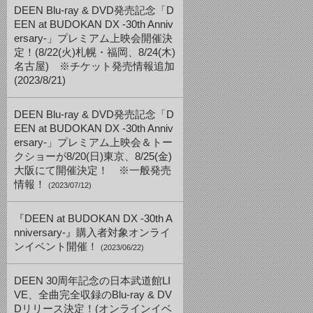
DEEN Blu-ray & DVD発売記念「D
EEN at BUDOKAN DX -30th Anniv
ersary-」プレミアム上映会開催決
定！(8/22(火)札幌・福岡、8/24(木)
名古屋) ※チケット発売情報追加
(2023/8/21)
DEEN Blu-ray & DVD発売記念「D
EEN at BUDOKAN DX -30th Anniv
ersary-」プレミアム上映会＆トー
クショーが8/20(日)東京、8/25(金)
大阪にて開催決定！ ※一般発売
情報！
(2023/07/12)
『DEEN at BUDOKAN DX -30th A
nniversary-』購入者対象オンライ
ンイベント開催！
(2023/06/22)
DEEN 30周年記念の日本武道館LI
VE、全曲完全収録のBlu-ray & DV
Dリリース決定！(オンラインイベ