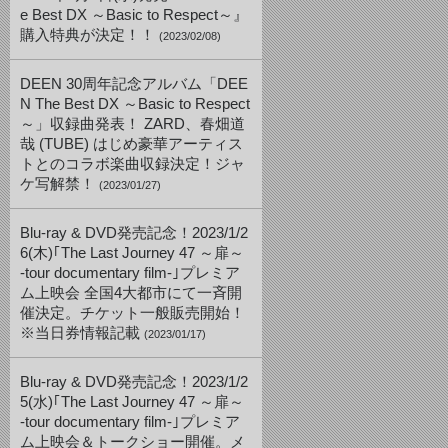
e Best DX ～Basic to Respect～』
購入特典が決定！！
(2023/02/08)
DEEN 30周年記念アルバム「DEE
N The Best DX ～Basic to Respect
～」収録曲発表！ ZARD、春畑道
哉 (TUBE) はじめ豪華アーティス
トとのコラボ楽曲収録決定！ジャ
ケ写解禁！
(2023/01/27)
Blu-ray & DVD発売記念！2023/1/2
6(木)｢The Last Journey 47 ～扉～
-tour documentary film-｣プレミア
ム上映会 全国4大都市にて一斉開
催決定。チケット一般販売開始！
※当日券情報記載
(2023/01/17)
Blu-ray & DVD発売記念！2023/1/2
5(水)｢The Last Journey 47 ～扉～
-tour documentary film-｣プレミア
ム上映会＆トークショー開催。メ