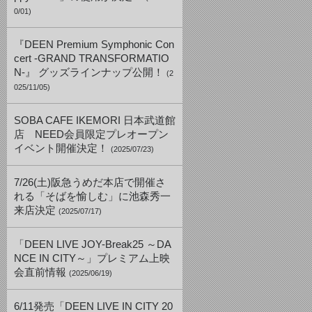
0/01)
『DEEN Premium Symphonic Con
cert -GRAND TRANSFORMATIO
N-』 グッズラインナップ公開！
(2
025/11/05)
SOBA CAFE IKEMORI 日本武道館
店 NEED会員限定プレオープン
イベント開催決定！
(2025/07/23)
7/26(土)阪急うめだ本店で開催さ
れる「そばを愉しむ」に池森秀一
来店決定
(2025/07/17)
「DEEN LIVE JOY-Break25 ～DA
NCE IN CITY～」プレミアム上映
会直前情報
(2025/06/19)
6/11発売「DEEN LIVE IN CITY 20