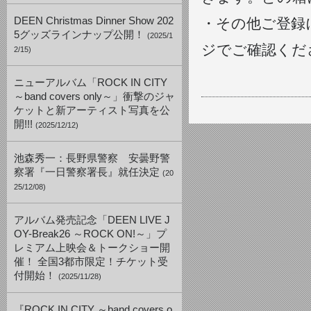
DEEN Christmas Dinner Show 202
・その他ご登録に関
5グッズラインナップ公開！
(2025/1
ジでご確認くだ
2/15)
ニューアルバム「ROCK IN CITY
～band covers only～」衝撃のジャ
ケットと新アーティスト写真を公
開!!!
(2025/12/12)
池森秀一：長野県警察 安曇野警
察署『一日警察署長』就任決定
(20
25/12/08)
アルバム発売記念「DEEN LIVE J
OY-Break26 ～ROCK ON!～」プ
レミアム上映会＆トークショー開
催！ 全国3都市限定！チケット受
付開始！
(2025/11/28)
『ROCK IN CITY ～band covers o