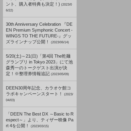
ント、購入者特典も決定！)
(2023/0
6/22)
30th Anniversary Celebration 『DE
EN Premium Symphonic Concert -
WINGS TO THE FUTURE-』グッ
ズラインナップ公開！
(2023/06/14)
5/20(土)～21(日)「第4回 The乾麺
グランプリ in Tokyo 2023」にて池
森秀一のトークゲスト出演が決
定！※整理券情報追記
(2023/05/09)
DEEN30周年記念、カラオケ館コ
ラボキャンペーンスタート！
(2023/
04/03)
「DEEN The Best DX ～Basic to R
espect～」より、ティザー映像 Pa
rt 4を公開！
(2023/03/15)