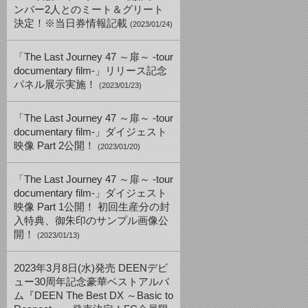
ンバー2人とのミート＆グリート
決定！※当日券情報記載
(2023/01/24)
「The Last Journey 47 ～扉～ -tour
documentary film-」リリース記念
パネル展示実施！
(2023/01/23)
「The Last Journey 47 ～扉～ -tour
documentary film-」ダイジェスト
映像 Part 2公開！
(2023/01/20)
「The Last Journey 47 ～扉～ -tour
documentary film-」ダイジェスト
映像 Part 1公開！ 初回生産分の封
入特典、御朱印のサンプル画像公
開！
(2023/01/13)
2023年3月8日(水)発売 DEENデビ
ュー30周年記念豪華ベストアルバ
ム『DEEN The Best DX ～Basic to