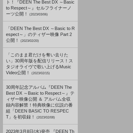
ト！『DEEN The Best DX ～Basic
to Respect～』セルフライナーノ
ーツ公開！
(2023/03/06)
「DEEN The Best DX ～Basic to R
espect～」のティザー映像 Part 2
公開！
(2023/02/20)
「このまま君だけを奪い去りた
い」30周年版を配信リリース！ス
タジオライヴで歌い上げるMusic
Video公開！
(2023/02/15)
30周年記念アルバム『DEEN The
Best DX ～Basic to Respect～』テ
ィザー映像公開 ＆ アルバム全収
録内容解禁！特典映像に伝説の番
組「DEEN BASIC TO RESPEC
T」を初収録！
(2023/02/08)
2023年3月8日(水)発売 『DEEN Th