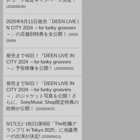
レコード限定キャンペーン決定！
(2025/05/30)
2025年6月11日発売「DEEN LIVE I
N CITY 2024 ～for funky groovers
～」の店舗別特典を全公開！
(2025/
05/09)
発売まで40日！『DEEN LIVE IN
CITY 2024 ～for funky groovers
～』予告映像を公開！
(2025/05/02)
発売まで50日！「DEEN LIVE IN
CITY 2024 ～for funky groovers
～」のジャケット写真を公開！さ
らに、SonyMusic Shop限定特典の
絵柄が公開！
(2025/04/22)
5/17(土)･18(日)第6回「The乾麺グ
ランプリ in Tokyo 2025」に池森秀
一の出演が決定!
(2025/04/11)