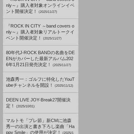
nly～』購入者対象オンラインイベ
ント開催決定！
(2025/11/27)
『ROCK IN CITY ～band covers o
nly～』購入者対象リアルトークイ
ベント開催決定！
(2025/11/27)
80年代J-ROCK BANDの名曲をDE
ENがカバーした最新アルバム202
6年1月21日発売決定！
(2025/11/27)
池森秀一：ゴルフに特化したYouT
ubeチャンネルを開設！
(2025/11/12)
DEEN LIVE JOY-Break27開催決
定！
(2025/10/01)
マルトモ「プレ節」新CMに池森
秀一の出演と書き下ろし楽曲「Ha
ppy Smile」の使用が決定！
(2025/1