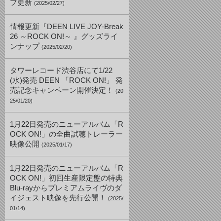
プ更新
(2025/02/27)
情報更新『DEEN LIVE JOY-Break
26 ～ROCK ON!～ 』グッズライ
ンナップ
(2025/02/20)
タワーレコード渋谷店にて1/22
(水)発売 DEEN 「ROCK ON!」 発
売記念キャンペーン開催決定！
(20
25/01/20)
1月22日発売のニューアルバム「R
OCK ON!」の全曲試聴トレーラー
映像公開
(2025/01/17)
1月22日発売のニューアルバム「R
OCK ON!」初回生産限定盤の特典
Blu-rayからプレミアムライヴのダ
イジェスト映像を先行公開！
(2025/
01/14)