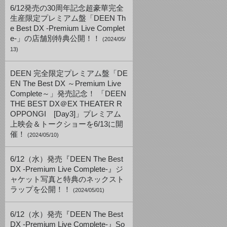
6/12発売の30周年記念超豪華完全
生産限定プレミアム盤「DEEN Th
e Best DX -Premium Live Complet
e-」の店舗別特典公開！！
(2024/05/
13)
DEEN 完全限定プレミアム盤「DE
EN The Best DX ～Premium Live
Complete～」発売記念！ 「DEEN
THE BEST DX＠EX THEATER R
OPPONGI [Day3]」プレミアム
上映会＆トークショーを6/13に開
催！
(2024/05/10)
6/12（水）発売『DEEN The Best
DX -Premium Live Complete-』ジ
ャケット写真と特典のネックスト
ラップを公開！！
(2024/05/01)
6/12（水）発売『DEEN The Best
DX -Premium Live Complete-』So