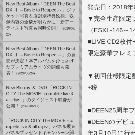
New Best Album「DEEN The Best
発売日：2018年
DX Ⅱ ～Basic to Respect～」ジャ
ケット写真＆店舗別特典絵柄、収
▼完全生産限定プレミ
録内容の全貌が明らかに！新アー
ティスト写真も同時公開！
(2026/07/
（ESXL-146～1
23)
■LIVE CD
New Best Album「DEEN The Best
限定豪華プレミ
DX Ⅱ ～Basic to Respect～」の発
売が決定！本アルバムをひっさげ
たプレミアムライヴの開催も発
表！
(2026/06/24)
▼初回仕様限定盤DV
+税
New Blu-ray ＆ DVD 「ROCK IN
CITY The MOVIE -complete live &
all clips-」のダイジェスト映像が
公開！
(2026/06/17)
■DEEN25周
『ROCK IN CITY The MOVIE -co
■DEENのデビ
mplete live & all clips-』パネル展＆
年3月10日に行
パネルプレゼントキャンペーン開