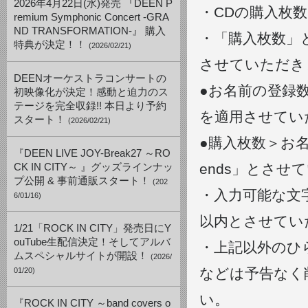
2026年4月22日(水)発売 『DEEN P
・CDの購入枚
remium Symphonic Concert -GRA
ND TRANSFORMATION-』 購入
・「購入枚数」
特典が決定！！
(2026/02/21)
させていただき
DEENオーケストラコンサートの
●お名前の登録
初映像化が決定！感動と迫力のス
テージを完全収録!! 本日より予約
を適用させてい
スタート！
(2026/02/21)
●購入枚数＞お名
『DEEN LIVE JOY-Break27 ～RO
ends」とさせ
CK IN CITY～ 』グッズラインナッ
プ公開 & 事前通販スタート！
(202
・入力可能な文
6/01/16)
以内とさせてい
1/21「ROCK IN CITY」発売日にY
ouTube生配信決定！そしてアルバ
・上記以外のひ
ムスペシャルサイトが開設！
(2026/
などは予告なく
01/20)
い。
『ROCK IN CITY ～band covers o