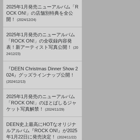
2025年1月発売ニューアルバム「R
OCK ON!」の店舗別特典を全公
開！
(2024/12/24)
2025年1月発売のニューアルバム
「ROCK ON!」の全収録内容発
表！新アーティスト写真公開！
(20
24/12/23)
『DEEN Christmas Dinner Show 2
024』グッズラインナップ公開！
(2024/12/13)
2025年1月発売のニューアルバム
「ROCK ON!」のほとばしるジャ
ケット写真解禁！
(2024/11/29)
DEEN史上最高にHOTなオリジナ
ルアルバム『ROCK ON!』が2025
年1月22日に発売決定！
(2024/11/22)