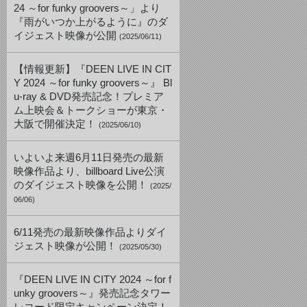
24 ～for funky groovers～」より
『雨がいつか上がるように』のダ
イジェスト映像が公開
(2025/06/11)
【情報更新】『DEEN LIVE IN CIT
Y 2024 ～for funky groovers～』 Bl
u-ray & DVD発売記念！プレミア
ム上映会＆トークショーが東京・
大阪で開催決定！
(2025/06/10)
いよいよ来週6月11日発売の最新
映像作品より、billboard Live公演
のダイジェスト映像を公開！
(2025/
06/06)
6/11発売の最新映像作品よりダイ
ジェスト映像が公開！
(2025/05/30)
『DEEN LIVE IN CITY 2024 ～for f
unky groovers～』発売記念タワー