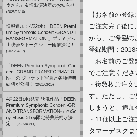
季さん」友情出演決定のお知らせ
(2026/04/10)
【お名前の登録
ご注文完了後に、S
情報追加：4/22(水)「DEEN Premi
um Symphonic Concert -GRAND T
から、ご希望の
RANSFORMATION-」プレミアム
上映会＆トークショー開催決定！
登録期間：2018年
(2026/04/17)
・お名前のご登
「DEEN Premium Symphonic Con
でご注意くださ
cert -GRAND TRANSFORMATIO
N-」の ジャケット写真と各種特典
・複数枚ご注文
絵柄が公開！
(2026/03/25)
す。ただし、ご
4月22日(水)発売 映像作品「DEEN
Premium Symphonic Concert -GR
しまうと、追加
AND TRANSFORMATION-」のSo
ny Music Shop限定特典絵柄が決
・11個以上ご注文
定！
(2026/03/11)
タマーデスクま