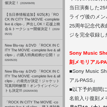
催決定！
(2026/06/09)
当日演奏した2
【当日券情報追加】6/25(木)「RO
ライヴ後のメン
CK IN CITY The MOVIE -complete
live & clips-」声出しOK！応援上映
25周年記念代
会＆トークショー開催決定！
(2026/
ジを完全収録し
05/15)
New Blu-ray ＆DVD 「ROCK IN C
ITY The MOVIE -complete live & all
Sony Mus
clips-」の購入特典絵柄が公開！
(2
026/05/20)
刻メモリアルP
■Sony Mus
New Blu-ray ＆DVD 「ROCK IN C
ITY The MOVIE -complete live & all
アルPASS』
clips-」の発売が決定！ジャケット
写真同時解禁！オンラインイベン
■以下予約期間
トも決定!!!
(2026/04/30)
名前入り復刻メ
「ROCK IN CITY The MOVIE -co