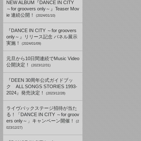
NEW ALBUM『DANCE IN CITY
～for groovers only～』Teaser Mov
ie 連続公開！
(2024/01/10)
『DANCE IN CITY ～for groovers
only～』リリース記念 パネル展示
実施！
(2024/01/09)
元旦から10日間連続でMusic Video
公開決定！
(2023/12/31)
『DEEN 30周年公式ガイドブッ
ク ALL SONGS STORIES 1993-
2024』発売決定！
(2023/12/28)
ライヴバックステージ招待が当た
る！「DANCE IN CITY ～for groov
ers only～」キャンペーン開催！
(2
023/12/27)