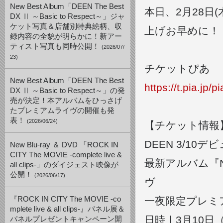
New Best Album「DEEN The Best
本日、2月28日
DX Ⅱ ～Basic to Respect～」ジャ
ケット写真＆店舗別特典絵柄、収
上げお早めに！
録内容の全貌が明らかに！新アー
ティスト写真も同時公開！
(2026/07/
23)
チケットぴあ
New Best Album「DEEN The Best
https://t.pia.jp
DX Ⅱ ～Basic to Respect～」の発
売が決定！本アルバムをひっさげ
たプレミアムライヴの開催も発
表！
(2026/06/24)
【チケット情報
DEEN 3/10
New Blu-ray ＆ DVD 「ROCK IN
CITY The MOVIE -complete live &
最新アルバム『N
all clips-」のダイジェスト映像が
公開！
(2026/06/17)
ヴ
『ROCK IN CITY The MOVIE -co
一夜限定プレミ
mplete live & all clips-』パネル展＆
日時｜3月10日
パネルプレゼントキャンペーン開