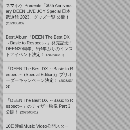
スマホケ Presents「30th Annivers
ary DEEN LIVE JOY Special 日本
武道館 2023」グッズ一覧 公開！
(2023/03/03)
Best Album「DEEN The Best DX
～Basic to Respect～」発売記念！
DEEN30周年、約4年ぶりのインス
トアイベント決定！
(2023/03/01)
「DEEN The Best DX ～Basic to R
espect～ (Special Edition)」プリオ
ーダーキャンペーン決定！
(2023/03/
01)
「DEEN The Best DX ～Basic to R
espect～」のティザー映像 Part 3
公開！
(2023/03/01)
10日連続Music Video公開スター