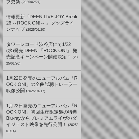
プ更新
(2025/02/27)
情報更新『DEEN LIVE JOY-Break
26 ～ROCK ON!～ 』グッズライ
ンナップ
(2025/02/20)
タワーレコード渋谷店にて1/22
(水)発売 DEEN 「ROCK ON!」 発
売記念キャンペーン開催決定！
(20
25/01/20)
1月22日発売のニューアルバム「R
OCK ON!」の全曲試聴トレーラー
映像公開
(2025/01/17)
1月22日発売のニューアルバム「R
OCK ON!」初回生産限定盤の特典
Blu-rayからプレミアムライヴのダ
イジェスト映像を先行公開！
(2025/
01/14)