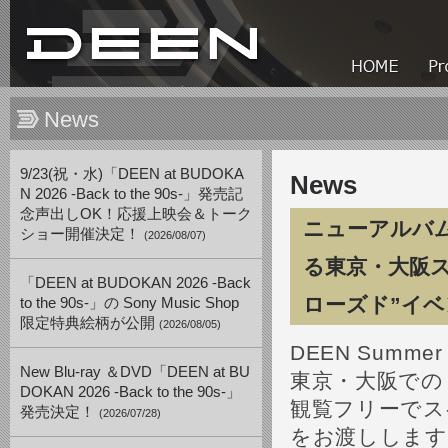
News
9/23(祝・水)「DEEN at BUDOKA
News
N 2026 -Back to the 90s-」発売記
念声出しOK！応援上映会＆トーク
ニューアルバム
ショー開催決定！
(2026/08/07)
る東京・大阪ス
「DEEN at BUDOKAN 2026 -Back
ローズド”イ
to the 90s-」の Sony Music Shop
限定特典絵柄が公開
(2026/08/05)
DEEN Summ
New Blu-ray ＆DVD「DEEN at BU
東京・大阪での
DOKAN 2026 -Back to the 90s-」
観覧フリーでス
発売決定！
(2026/07/28)
をお渡しします