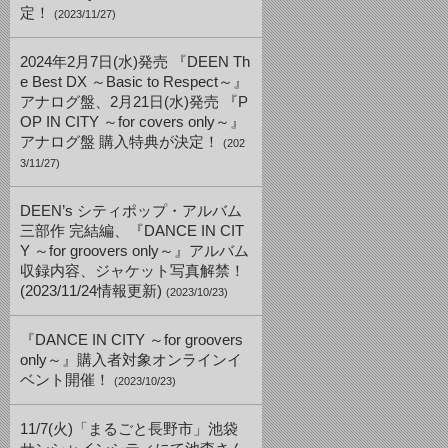
定！
(2023/11/27)
2024年2月7日(水)発売 『DEEN Th
e Best DX ～Basic to Respect～』
アナログ盤、2月21日(水)発売 『P
OP IN CITY ～for covers only～』
アナログ盤 購入特典が決定！
(202
3/11/27)
DEEN’s シティポップ・アルバム
三部作 完結編、『DANCE IN CIT
Y ～for groovers only～』アルバム
収録内容、ジャケット写真解禁！
(2023/11/24情報更新)
(2023/10/23)
『DANCE IN CITY ～for groovers
only～』購入者対象オンラインイ
ベント開催！
(2023/10/23)
11/7(火)「まるごと長野市」池袋