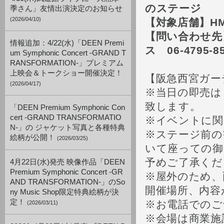
のステージ
季さん」友情出演決定のお知らせ
(2026/04/10)
【対象店舗】
H
【問い合わせ先
情報追加：4/22(水)「DEEN Premi
ス
06-4795-8
um Symphonic Concert -GRAND T
RANSFORMATION-」プレミアム
上映会＆トークショー開催決定！
【阪急西宮ガー
(2026/04/17)
※当日の即売は
致します。
「DEEN Premium Symphonic Con
cert -GRAND TRANSFORMATIO
※イベントに関
N-」の ジャケット写真と各種特典
※ステージ前の
絵柄が公開！
(2026/03/25)
いて座っての御
予めご了承くだ
4月22日(水)発売 映像作品「DEEN
Premium Symphonic Concert -GR
※屋外のため、
AND TRANSFORMATION-」のSo
開催場所、内容
ny Music Shop限定特典絵柄が決
定！
※お電話でのご
(2026/03/11)
※会場は商業施