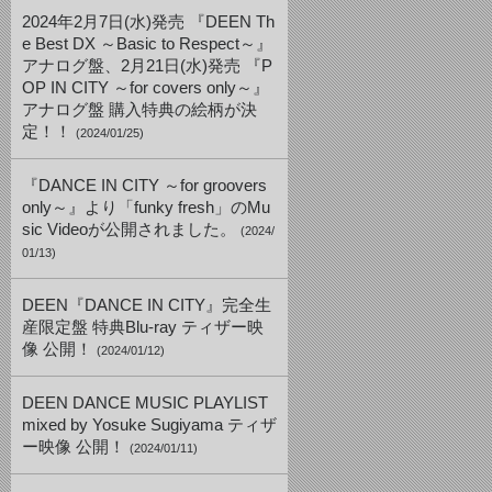
2024年2月7日(水)発売 『DEEN Th
e Best DX ～Basic to Respect～』
アナログ盤、2月21日(水)発売 『P
OP IN CITY ～for covers only～』
アナログ盤 購入特典の絵柄が決
定！！
(2024/01/25)
『DANCE IN CITY ～for groovers
only～』より「funky fresh」のMu
sic Videoが公開されました。
(2024/
01/13)
DEEN『DANCE IN CITY』完全生
産限定盤 特典Blu-ray ティザー映
像 公開！
(2024/01/12)
DEEN DANCE MUSIC PLAYLIST
mixed by Yosuke Sugiyama ティザ
ー映像 公開！
(2024/01/11)