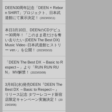
DEEN30周年記念「DEEN × Rebor
n SHIRT」プロジェクト、日本武
道館にて展示決定！
(2023/03/11)
本日3月10日、DEENのCDデビュ
ー30周年！「このまま君だけを奪
い去りたい (DEEN The Best DX)
Music Video -日本武道館ヒストリ
ー ver.-」を公開！
(2023/03/10)
「DEEN The Best DX ～Basic to R
espect～」より「RUN RUN RU
N」 MV解禁！
(2023/03/08)
3月8日(水)発売DEEN『DEEN The
Best DX ～Basic to Respect～』
リリース記念 タワーレコード新宿
店限定キャンペーン実施決定！
(20
23/03/06)