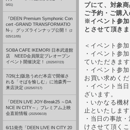
プにて、対象商
0/01)
ご予約・ご購入
『DEEN Premium Symphonic Con
※イベント参加
cert -GRAND TRANSFORMATIO
とさせて頂きま
N-』 グッズラインナップ公開！
(2
025/11/05)
＜イベント参加
SOBA CAFE IKEMORI 日本武道館
・イベント参加
店 NEED会員限定プレオープン
ていただきま
イベント開催決定！
(2025/07/23)
・イベント参加
7/26(土)阪急うめだ本店で開催さ
お買い求めくだ
れる「そばを愉しむ」に池森秀一
・イベント当日
来店決定
(2025/07/17)
ざいます。
・いかなる機材
「DEEN LIVE JOY-Break25 ～DA
NCE IN CITY～」プレミアム上映
止といたします
会直前情報
(2025/06/19)
・当日の事故・
けさせて頂くこ
6/11発売「DEEN LIVE IN CITY 20