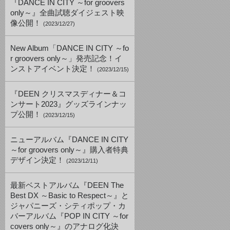
『DANCE IN CITY ～for groovers
only～』全曲試聴ダイジェスト映
像公開！
(2023/12/27)
New Album「DANCE IN CITY ～fo
r groovers only～」発売記念！イ
ンストアイベント決定！
(2023/12/15)
『DEEN クリスマスディナー＆コ
ンサート2023』グッズラインナッ
プ公開！
(2023/12/15)
ニューアルバム『DANCE IN CITY
～for groovers only～』購入者特典
デザイン決定！
(2023/12/11)
最新ベストアルバム『DEEN The
Best DX ～Basic to Respect～』と
ジャパニーズ・シティポップ・カ
バーアルバム『POP IN CITY ～for
covers only～』のアナログ化決