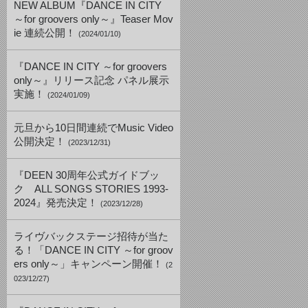
NEW ALBUM『DANCE IN CITY
～for groovers only～』Teaser Mov
ie 連続公開！
(2024/01/10)
『DANCE IN CITY ～for groovers
only～』リリース記念 パネル展示
実施！
(2024/01/09)
元旦から10日間連続でMusic Video
公開決定！
(2023/12/31)
『DEEN 30周年公式ガイドブッ
ク ALL SONGS STORIES 1993-
2024』発売決定！
(2023/12/28)
ライヴバックステージ招待が当た
る！「DANCE IN CITY ～for groov
ers only～」キャンペーン開催！
(2
023/12/27)