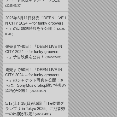
レコード限定キャンペーン決定！
(2025/05/30)
2025年6月11日発売「DEEN LIVE I
N CITY 2024 ～for funky groovers
～」の店舗別特典を全公開！
(2025/
05/09)
発売まで40日！『DEEN LIVE IN
CITY 2024 ～for funky groovers
～』予告映像を公開！
(2025/05/02)
発売まで50日！「DEEN LIVE IN
CITY 2024 ～for funky groovers
～」のジャケット写真を公開！さ
らに、SonyMusic Shop限定特典の
絵柄が公開！
(2025/04/22)
5/17(土)･18(日)第6回「The乾麺グ
ランプリ in Tokyo 2025」に池森秀
一の出演が決定!
(2025/04/11)