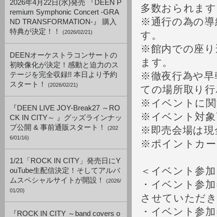
2026年4月22日(水)発売 『DEEN P
多数おられます
remium Symphonic Concert -GRA
※通行の為の導
ND TRANSFORMATION-』 購入
特典が決定！！
(2026/02/21)
す。
※館内での座り
DEENオーケストラコンサートの
ます。
初映像化が決定！感動と迫力のス
※徹夜行為や早
テージを完全収録!! 本日より予約
スタート！
(2026/02/21)
ての場所取り行
※イベントに関
『DEEN LIVE JOY-Break27 ～RO
※イベント対象
CK IN CITY～ 』グッズラインナッ
プ公開 & 事前通販スタート！
※即売会場は現
(202
6/01/16)
※ポイントカー
1/21「ROCK IN CITY」発売日にY
＜イベント参加
ouTube生配信決定！そしてアルバ
ムスペシャルサイトが開設！
(2026/
・イベント参加
01/20)
させていただ
・イベント参加
『ROCK IN CITY ～band covers o