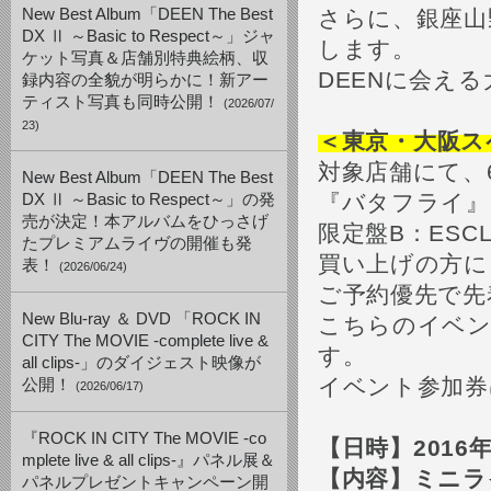
New Best Album「DEEN The Best
さらに、銀座山
DX Ⅱ ～Basic to Respect～」ジャ
します。
ケット写真＆店舗別特典絵柄、収
DEENに会え
録内容の全貌が明らかに！新アー
ティスト写真も同時公開！
(2026/07/
23)
＜
東京・大阪ス
対象店舗にて、
New Best Album「DEEN The Best
『バタフライ』《
DX Ⅱ ～Basic to Respect～」の発
売が決定！本アルバムをひっさげ
限定盤B：ESCL
たプレミアムライヴの開催も発
買い上げの方に
表！
(2026/06/24)
ご予約優先で先
New Blu-ray ＆ DVD 「ROCK IN
こちらのイベン
CITY The MOVIE -complete live &
す。
all clips-」のダイジェスト映像が
イベント参加券
公開！
(2026/06/17)
『ROCK IN CITY The MOVIE -co
【日時】
2016
mplete live & all clips-』パネル展＆
【内容】ミニ
パネルプレゼントキャンペーン開