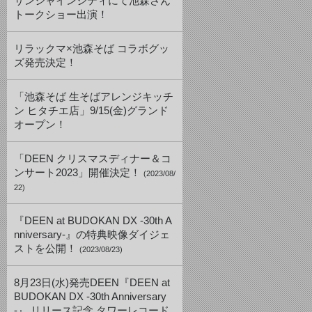
サンシャインシティにて池森さん
トークショー出演！
リラックマ×池森そば コラボグッ
ズ発売決定！
「池森そば 生そばアレンジキッチ
ン ヒタチエ店」9/15(金)グランド
オープン！
「DEEN クリスマスディナー＆コ
ンサート2023」開催決定！
(2023/08/
22)
『DEEN at BUDOKAN DX -30th A
nniversary-』の特典映像ダイジェ
ストを公開！
(2023/08/23)
8月23日(水)発売DEEN『DEEN at
BUDOKAN DX -30th Anniversary
-』 リリース記念 タワーレコード