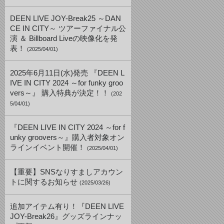
DEEN LIVE JOY-Break25 ～DAN
CE IN CITY～ ツアーファイナル公
演 ＆ Billboard Liveの映像化を発
表！
(2025/04/01)
2025年6月11日(水)発売 『DEEN L
IVE IN CITY 2024 ～for funky groo
vers～』 購入特典が決定！！
(202
5/04/01)
『DEEN LIVE IN CITY 2024 ～for f
unky groovers～』購入者対象オン
ラインイベント開催！
(2025/04/01)
【重要】SNSなりすましアカウン
トに関するお知らせ
(2025/03/26)
追加アイテム有り！『DEEN LIVE
JOY-Break26』グッズラインナッ