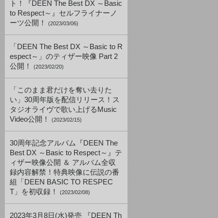
ト！『DEEN The Best DX ～Basic
to Respect～』セルフライナーノ
ーツ公開！
(2023/03/06)
「DEEN The Best DX ～Basic to R
espect～」のティザー映像 Part 2
公開！
(2023/02/20)
「このまま君だけを奪い去りた
い」30周年版を配信リリース！ス
タジオライヴで歌い上げるMusic
Video公開！
(2023/02/15)
30周年記念アルバム『DEEN The
Best DX ～Basic to Respect～』テ
ィザー映像公開 ＆ アルバム全収
録内容解禁！特典映像に伝説の番
組「DEEN BASIC TO RESPEC
T」を初収録！
(2023/02/08)
2023年3月8日(水)発売 『DEEN Th