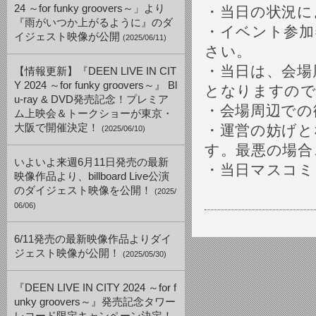
24 ～for funky groovers～」より
・当日の状況に
『雨がいつか上がるように』のダ
・イベント参加
イジェスト映像が公開
(2025/06/11)
さい。
・当日は、会場
【情報更新】『DEEN LIVE IN CIT
Y 2024 ～for funky groovers～』 Bl
となりますので
u-ray & DVD発売記念！プレミア
・会場周辺での
ム上映会＆トークショーが東京・
大阪で開催決定！
・運営の妨げと
(2025/06/10)
す。最悪の場合
いよいよ来週6月11日発売の最新
・当日マスコミ
映像作品より、billboard Live公演
のダイジェスト映像を公開！
(2025/
06/06)
6/11発売の最新映像作品よりダイ
ジェスト映像が公開！
(2025/05/30)
『DEEN LIVE IN CITY 2024 ～for f
unky groovers～』発売記念タワー