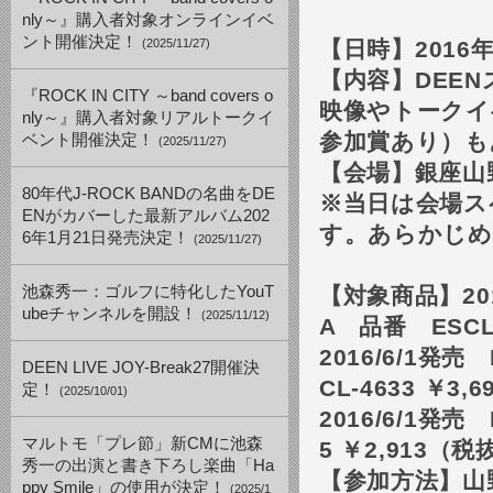
nly～』購入者対象オンラインイベ
ント開催決定！
(2025/11/27)
【日時】
2016
【内容】
DEEN
『ROCK IN CITY ～band covers o
映像やトークイ
nly～』購入者対象リアルトークイ
参加賞あり）も
ベント開催決定！
(2025/11/27)
【会場】銀座山
80年代J-ROCK BANDの名曲をDE
※当日は会場ス
ENがカバーした最新アルバム202
す。あらかじめ
6年1月21日発売決定！
(2025/11/27)
池森秀一：ゴルフに特化したYouT
【対象商品】
20
ubeチャンネルを開設！
(2025/11/12)
A
品番
ESCL
2016/6/1
発売
DEEN LIVE JOY-Break27開催決
CL-4633
￥
3,6
定！
(2025/10/01)
2016/6/1
発売
マルトモ「プレ節」新CMに池森
5
￥
2,913
（税
秀一の出演と書き下ろし楽曲「Ha
【参加方法】山
ppy Smile」の使用が決定！
(2025/1