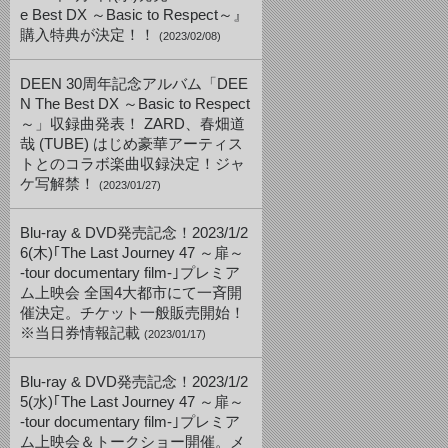
e Best DX ～Basic to Respect～』
購入特典が決定！！
(2023/02/08)
DEEN 30周年記念アルバム「DEE
N The Best DX ～Basic to Respect
～」収録曲発表！ ZARD、春畑道
哉 (TUBE) はじめ豪華アーティス
トとのコラボ楽曲収録決定！ジャ
ケ写解禁！
(2023/01/27)
Blu-ray & DVD発売記念！2023/1/2
6(木)｢The Last Journey 47 ～扉～
-tour documentary film-｣プレミア
ム上映会 全国4大都市にて一斉開
催決定。チケット一般販売開始！
※当日券情報記載
(2023/01/17)
Blu-ray & DVD発売記念！2023/1/2
5(水)｢The Last Journey 47 ～扉～
-tour documentary film-｣プレミア
ム上映会＆トークショー開催。メ