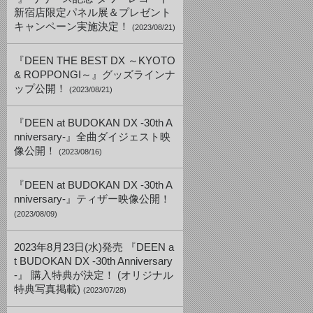
新宿店限定パネル展＆プレゼント
キャンペーン実施決定！
(2023/08/21)
『DEEN THE BEST DX ～KYOTO
& ROPPONGI～』グッズラインナ
ップ公開！
(2023/08/21)
『DEEN at BUDOKAN DX -30th A
nniversary-』全曲ダイジェスト映
像公開！
(2023/08/16)
『DEEN at BUDOKAN DX -30th A
nniversary-』ティザー映像公開！
(2023/08/09)
2023年8月23日(水)発売 『DEEN a
t BUDOKAN DX -30th Anniversary
-』 購入特典が決定！ (オリジナル
特典写真掲載)
(2023/07/28)