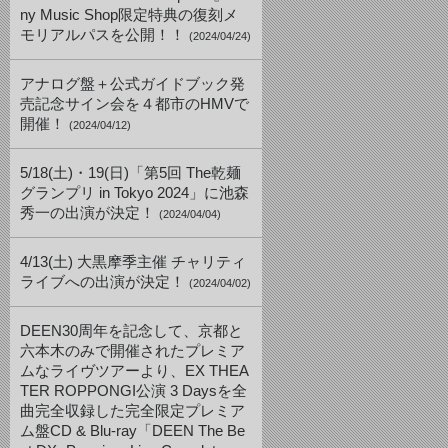
ny Music Shop限定特典の復刻メ
モリアルパスを公開！！
(2024/04/24)
アナログ盤＋公式ガイドブック発
売記念サイン会を４都市のHMVで
開催！
(2024/04/12)
5/18(土)・19(日)「第5回 The乾麺
グランプリ in Tokyo 2024」に池森
秀一の出演が決定！
(2024/04/04)
4/13(土) 大黒摩季主催 チャリティ
ライブへの出演が決定！
(2024/04/02)
DEEN30周年を記念して、京都と
六本木のみで開催されたプレミア
ムなライヴツアーより、EX THEA
TER ROPPONGI公演 3 Daysを全
曲完全収録した完全限定プレミア
ム盤CD & Blu-ray「DEEN The Be