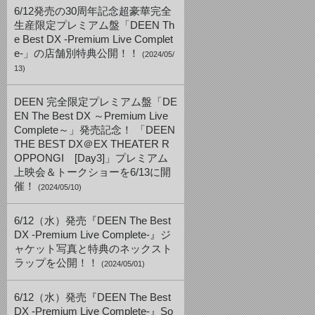
6/12発売の30周年記念超豪華完全
生産限定プレミアム盤「DEEN Th
e Best DX -Premium Live Complet
e-」の店舗別特典公開！！
(2024/05/
13)
DEEN 完全限定プレミアム盤「DE
EN The Best DX ～Premium Live
Complete～」発売記念！ 「DEEN
THE BEST DX＠EX THEATER R
OPPONGI [Day3]」プレミアム
上映会＆トークショーを6/13に開
催！
(2024/05/10)
6/12（水）発売『DEEN The Best
DX -Premium Live Complete-』ジ
ャケット写真と特典のネックスト
ラップを公開！！
(2024/05/01)
6/12（水）発売『DEEN The Best
DX -Premium Live Complete-』So