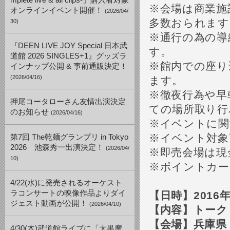
mplete live & all clips-」購入者対象
※会場は商業施
オンラインイベント開催！
(2026/04/
多数おられます
30)
※通行の為の導
『DEEN LIVE JOY Special 日本武
す。
道館 2026 SINGLES+1』グッズラ
※館内での座り
インナップ公開 & 事前通販決定！
(2026/04/16)
ます。
※徹夜行為や早
押尾コータローさん友情出演決定
ての場所取り行
のお知らせ
(2026/04/16)
※イベントに関
※イベント対象
第7回 The乾麺グランプリ in Tokyo
2026 池森秀一出演決定！
(2026/04/
※即売会場は現
10)
※ポイントカー
4/22(水)に発売されるオーケスト
ラコンサートの映像作品よりダイ
【日時】
2016
ジェスト動画が公開！
(2026/04/10)
【内容】トー
【会場】兵庫
4/30(木)武道館ライブに「大黒摩