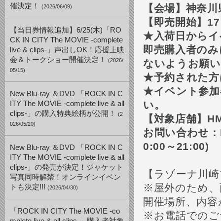
催決定！
【会場】神奈
(2026/06/09)
【即売開始】
17
【当日券情報追加】6/25(木)「RO
★入荷日からイ
CK IN CITY The MOVIE -complete
即売購入者のみ
live & clips-」声出しOK！応援上映
会＆トークショー開催決定！
(2026/
ないようお願い
05/15)
★予約された方
★イベント参加
New Blu-ray ＆DVD 「ROCK IN C
い。
ITY The MOVIE -complete live & all
clips-」の購入特典絵柄が公開！
(2
【対象店舗】
H
026/05/20)
お問い合わせ：
0:00
～
21:00)
New Blu-ray ＆DVD 「ROCK IN C
ITY The MOVIE -complete live & all
clips-」の発売が決定！ジャケット
【ラゾーナ川崎
写真同時解禁！オンラインイベン
※屋外のため、
トも決定!!!
(2026/04/30)
開催場所、内容
「ROCK IN CITY The MOVIE -co
※お電話でのご