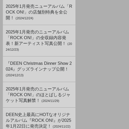
2025年1月発売ニューアルバム「R
OCK ON!」の店舗別特典を全公
開！
(2024/12/24)
2025年1月発売のニューアルバム
「ROCK ON!」の全収録内容発
表！新アーティスト写真公開！
(20
24/12/23)
『DEEN Christmas Dinner Show 2
024』グッズラインナップ公開！
(2024/12/13)
2025年1月発売のニューアルバム
「ROCK ON!」のほとばしるジャ
ケット写真解禁！
(2024/11/29)
DEEN史上最高にHOTなオリジナ
ルアルバム『ROCK ON!』が2025
年1月22日に発売決定！
(2024/11/22)