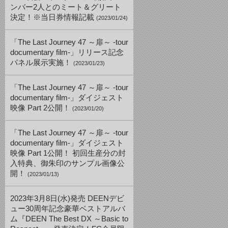
ンバー2人とのミート＆グリート
決定！※当日券情報記載
(2023/01/24)
「The Last Journey 47 ～扉～ -tour
documentary film-」リリース記念
パネル展示実施！
(2023/01/23)
「The Last Journey 47 ～扉～ -tour
documentary film-」ダイジェスト
映像 Part 2公開！
(2023/01/20)
「The Last Journey 47 ～扉～ -tour
documentary film-」ダイジェスト
映像 Part 1公開！ 初回生産分の封
入特典、御朱印のサンプル画像公
開！
(2023/01/13)
2023年3月8日(水)発売 DEENデビ
ュー30周年記念豪華ベストアルバ
ム『DEEN The Best DX ～Basic to