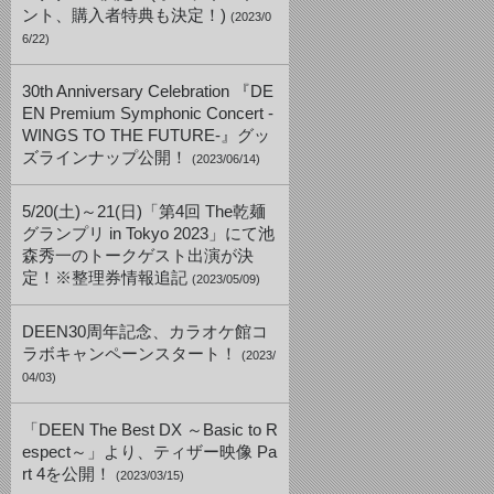
ント、購入者特典も決定！)
(2023/0
6/22)
30th Anniversary Celebration 『DE
EN Premium Symphonic Concert -
WINGS TO THE FUTURE-』グッ
ズラインナップ公開！
(2023/06/14)
5/20(土)～21(日)「第4回 The乾麺
グランプリ in Tokyo 2023」にて池
森秀一のトークゲスト出演が決
定！※整理券情報追記
(2023/05/09)
DEEN30周年記念、カラオケ館コ
ラボキャンペーンスタート！
(2023/
04/03)
「DEEN The Best DX ～Basic to R
espect～」より、ティザー映像 Pa
rt 4を公開！
(2023/03/15)