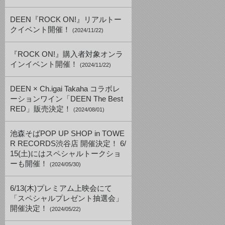
DEEN『ROCK ON!』リアルトー
クイベント開催！
(2024/11/22)
『ROCK ON!』購入者対象オンラ
インイベント開催！
(2024/11/22)
DEEN × Ch.igai Takaha コラボレ
ーションワイン「DEEN The Best
RED」販売決定！
(2024/08/01)
池森そばPOP UP SHOP in TOWE
R RECORDS渋谷店 開催決定！ 6/
15(土)にはスペシャルトークショ
ーも開催！
(2024/05/30)
6/13(木)プレミアム上映会にて
「スペシャルプレゼント抽選会」
開催決定！
(2024/05/22)