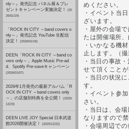
nly～』発売記念 パネル展＆プレ
めください。
ゼントキャンペーン実施決定！
(20
・イベント当日
26/01/19)
ざいます。
・屋外の会場で
「ROCK IN CITY ～band covers o
nly～」発売記念 YouTube 生配信
たは開催場所、
決定！
(2026/01/16)
・いかなる機材
止します。（撮
DEEN「ROCK IN CITY ～band co
・当日の事故・
vers only～」Apple Music Pre-ad
d、Spotify Pre-saveキャンペーン
せて頂くことが
(2026/01/07)
・当日の状況に
す。
2026年1月発売の最新アルバム「R
OCK IN CITY ～band covers only
・イベント参加
～」の店舗別特典を全公開！
(2025/
さい。
12/23)
・当日は、会場
なりますので禁
DEEN LIVE JOY Special 日本武道
館2026開催決定！
(2025/12/22)
・会場周辺での