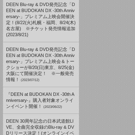
DEEN Blu-ray & DVD発売記念「D
EEN at BUDOKAN DX -30th Anniv
ersary-」プレミアム上映会開催決
定！(8/22(火)札幌・福岡、8/24(木)
名古屋) ※チケット発売情報追加
(2023/8/21)
DEEN Blu-ray & DVD発売記念「D
EEN at BUDOKAN DX -30th Anniv
ersary-」プレミアム上映会＆トー
クショーが8/20(日)東京、8/25(金)
大阪にて開催決定！ ※一般発売
情報！
(2023/07/12)
『DEEN at BUDOKAN DX -30th A
nniversary-』購入者対象オンライ
ンイベント開催！
(2023/06/22)
DEEN 30周年記念の日本武道館LI
VE、全曲完全収録のBlu-ray & DV
Dリリース決定！(オンラインイベ