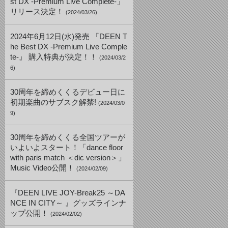
st DX -Premium Live Complete-」
リリース決定！
(2024/03/26)
2024年6月12日(水)発売 『DEEN T
he Best DX -Premium Live Comple
te-』 購入特典が決定！！
(2024/03/2
6)
30周年を締めくくるデビュー日に
初期楽曲のサブスク解禁!
(2024/03/0
9)
30周年を締めくくる全国ツアーが
いよいよスタート！「dance floor
with paris match ＜dic version＞」
Music Video公開！
(2024/02/09)
『DEEN LIVE JOY-Break25 ～DA
NCE IN CITY～ 』グッズラインナ
ップ公開！
(2024/02/02)