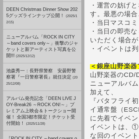
・運営の妨げと
DEEN Christmas Dinner Show 202
す。最悪の場合
5グッズラインナップ公開！
(2025/1
・当日マスコミ
2/15)
・当日の即売な
ニューアルバム「ROCK IN CITY
いただく場合が
～band covers only～」衝撃のジャ
・イベントは列
ケットと新アーティスト写真を公
開!!!
(2025/12/12)
＜
銀座山野楽器
池森秀一：長野県警察 安曇野警
山野楽器のCD
察署『一日警察署長』就任決定
(20
ニューアルバム『
25/12/08)
加えて、
アルバム発売記念「DEEN LIVE J
『バタフライ初回
OY-Break26 ～ROCK ON!～」プ
イ通常盤（ESC
レミアム上映会＆トークショー開
催！ 全国3都市限定！チケット受
に先着でイベン
付開始！
(2025/11/28)
イベントは、①1
な回のイベン
『ROCK IN CITY ～band covers o