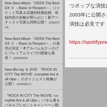
New Best Album「DEEN The Best
つポップな演技
DX Ⅱ ～Basic to Respect～」ジャ
ケット写真＆店舗別特典絵柄、収
2003年に公
録内容の全貌が明らかに！新アー
ティスト写真も同時公開！
(2026/07/
演技は必見です
23)
New Best Album「DEEN The Best
https://spotifyp
DX Ⅱ ～Basic to Respect～」の発
売が決定！本アルバムをひっさげ
たプレミアムライヴの開催も発
表！
(2026/06/24)
New Blu-ray ＆ DVD 「ROCK IN
CITY The MOVIE -complete live &
all clips-」のダイジェスト映像が
公開！
(2026/06/17)
『ROCK IN CITY The MOVIE -co
mplete live & all clips-』パネル展＆
パネルプレゼントキャンペーン開