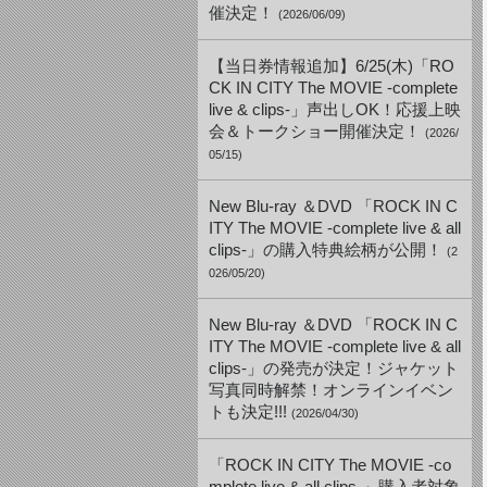
催決定！
(2026/06/09)
【当日券情報追加】6/25(木)「RO
CK IN CITY The MOVIE -complete
live & clips-」声出しOK！応援上映
会＆トークショー開催決定！
(2026/
05/15)
New Blu-ray ＆DVD 「ROCK IN C
ITY The MOVIE -complete live & all
clips-」の購入特典絵柄が公開！
(2
026/05/20)
New Blu-ray ＆DVD 「ROCK IN C
ITY The MOVIE -complete live & all
clips-」の発売が決定！ジャケット
写真同時解禁！オンラインイベン
トも決定!!!
(2026/04/30)
「ROCK IN CITY The MOVIE -co