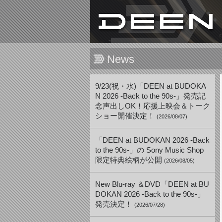
News
9/23(祝・水)「DEEN at BUDOKA
N 2026 -Back to the 90s-」発売記
念声出しOK！応援上映会＆トーク
ショー開催決定！
(2026/08/07)
「DEEN at BUDOKAN 2026 -Back
to the 90s-」の Sony Music Shop
限定特典絵柄が公開
(2026/08/05)
New Blu-ray ＆DVD「DEEN at BU
DOKAN 2026 -Back to the 90s-」
発売決定！
(2026/07/28)