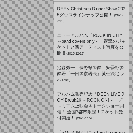
DEEN Christmas Dinner Show 202
5グッズラインナップ公開！
(2025/1
2/15)
ニューアルバム「ROCK IN CITY
～band covers only～」衝撃のジャ
ケットと新アーティスト写真を公
開!!!
(2025/12/12)
池森秀一：長野県警察 安曇野警
察署『一日警察署長』就任決定
(20
25/12/08)
アルバム発売記念「DEEN LIVE J
OY-Break26 ～ROCK ON!～」プ
レミアム上映会＆トークショー開
催！ 全国3都市限定！チケット受
付開始！
(2025/11/28)
『ROCK IN CITY ～band covers o