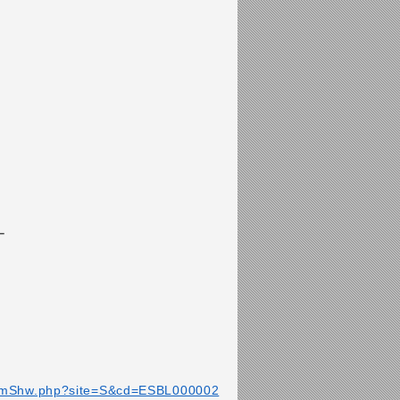
ー
itemShw.php?site=S&cd=ESBL000002