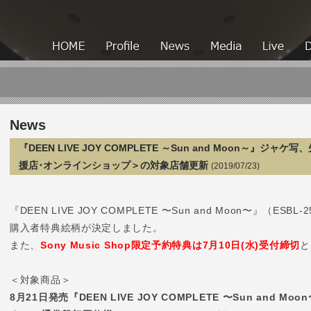
HOME
HOME
Profile
News
Media
News
『DEEN LIVE JOY COMPLETE ～Sun and Moon～』
援店･オンラインショップ＞の対象店舗更新
(2019/07/23)
『DEEN LIVE JOY COMPLETE 〜Sun and Moon〜』（ESBL-
購入者特典絵柄が決定しました。
また、
Sony Music Shop限定予約特典は7月10日(水)受付締切
と
＜対象商品＞
8月21日発売『DEEN LIVE JOY COMPLETE 〜Sun and Moo