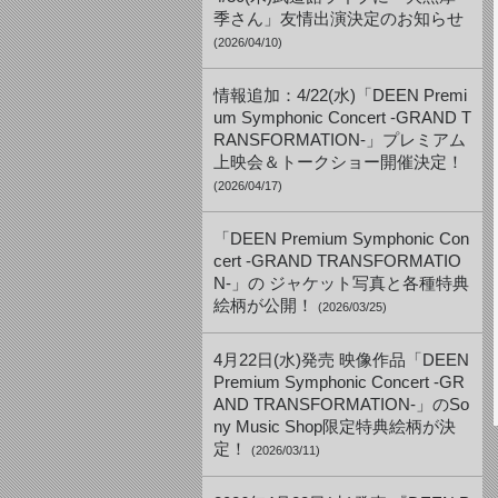
季さん」友情出演決定のお知らせ
(2026/04/10)
情報追加：4/22(水)「DEEN Premi
um Symphonic Concert -GRAND T
RANSFORMATION-」プレミアム
上映会＆トークショー開催決定！
(2026/04/17)
「DEEN Premium Symphonic Con
cert -GRAND TRANSFORMATIO
N-」の ジャケット写真と各種特典
絵柄が公開！
(2026/03/25)
4月22日(水)発売 映像作品「DEEN
Premium Symphonic Concert -GR
AND TRANSFORMATION-」のSo
ny Music Shop限定特典絵柄が決
定！
(2026/03/11)