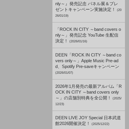
nly～』発売記念 パネル展＆プレ
ゼントキャンペーン実施決定！
(20
26/01/19)
「ROCK IN CITY ～band covers o
nly～」発売記念 YouTube 生配信
決定！
(2026/01/16)
DEEN「ROCK IN CITY ～band co
vers only～」Apple Music Pre-ad
d、Spotify Pre-saveキャンペーン
(2026/01/07)
2026年1月発売の最新アルバム「R
OCK IN CITY ～band covers only
～」の店舗別特典を全公開！
(2025/
12/23)
DEEN LIVE JOY Special 日本武道
館2026開催決定！
(2025/12/22)