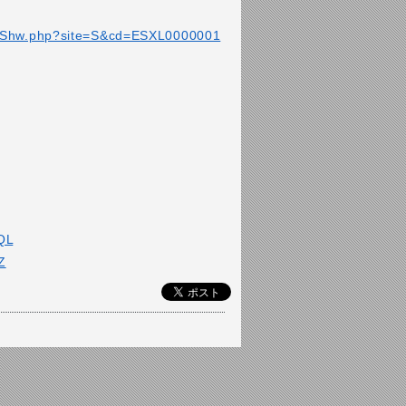
temShw.php?site=S&cd=ESXL0000001
QL
Z