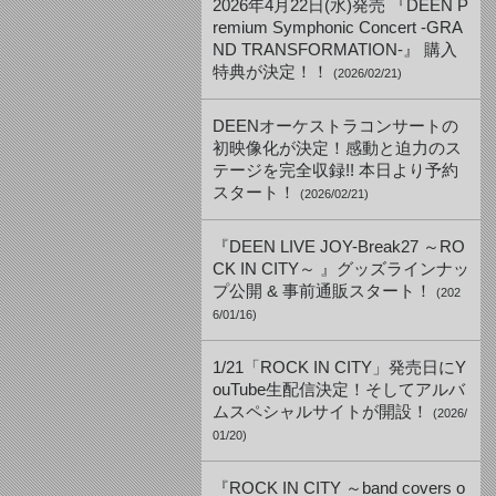
2026年4月22日(水)発売 『DEEN P
remium Symphonic Concert -GRA
ND TRANSFORMATION-』 購入
特典が決定！！
(2026/02/21)
DEENオーケストラコンサートの
初映像化が決定！感動と迫力のス
テージを完全収録!! 本日より予約
スタート！
(2026/02/21)
『DEEN LIVE JOY-Break27 ～RO
CK IN CITY～ 』グッズラインナッ
プ公開 & 事前通販スタート！
(202
6/01/16)
1/21「ROCK IN CITY」発売日にY
ouTube生配信決定！そしてアルバ
ムスペシャルサイトが開設！
(2026/
01/20)
『ROCK IN CITY ～band covers o