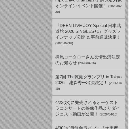
mplete live & all clips-」購入者対象
オンラインイベント開催！
(2026/04/
30)
『DEEN LIVE JOY Special 日本武
道館 2026 SINGLES+1』グッズラ
インナップ公開 & 事前通販決定！
(2026/04/16)
押尾コータローさん友情出演決定
のお知らせ
(2026/04/16)
第7回 The乾麺グランプリ in Tokyo
2026 池森秀一出演決定！
(2026/04/
10)
4/22(水)に発売されるオーケスト
ラコンサートの映像作品よりダイ
ジェスト動画が公開！
(2026/04/10)
4/30(木)武道館ライブに「大黒摩