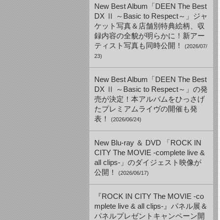
New Best Album「DEEN The Best
DX Ⅱ ～Basic to Respect～」ジャ
ケット写真＆店舗別特典絵柄、収
録内容の全貌が明らかに！新アー
ティスト写真も同時公開！
(2026/07/
23)
New Best Album「DEEN The Best
DX Ⅱ ～Basic to Respect～」の発
売が決定！本アルバムをひっさげ
たプレミアムライヴの開催も発
表！
(2026/06/24)
New Blu-ray ＆ DVD 「ROCK IN
CITY The MOVIE -complete live &
all clips-」のダイジェスト映像が
公開！
(2026/06/17)
『ROCK IN CITY The MOVIE -co
mplete live & all clips-』パネル展＆
パネルプレゼントキャンペーン開