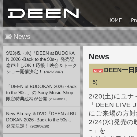
News
9/23(祝・水)「DEEN at BUDOKA
News
N 2026 -Back to the 90s-」発売記
念声出しOK！応援上映会＆トーク
DEEN一
ショー開催決定！
NEW
(2026/08/07)
5)
「DEEN at BUDOKAN 2026 -Back
to the 90s-」の Sony Music Shop
2/20(土)に
限定特典絵柄が公開
(2026/08/05)
「DEEN LIV
にご来場の方対
New Blu-ray ＆DVD「DEEN at BU
DOKAN 2026 -Back to the 90s-」
2/24(水)発売の
発売決定！
(2026/07/28)
~」を