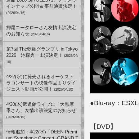
道館 2026 SINGLES+1』グッズラ
インナップ公開 & 事前通販決定！
(2026/04/16)
押尾コータローさん友情出演決定
のお知らせ
(2026/04/16)
第7回 The乾麺グランプリ in Tokyo
2026 池森秀一出演決定！
(2026/04/
10)
4/22(水)に発売されるオーケスト
ラコンサートの映像作品よりダイ
ジェスト動画が公開！
(2026/04/10)
●Blu-ray：ESX
4/30(木)武道館ライブに「大黒摩
季さん」友情出演決定のお知らせ
(2026/04/10)
【DVD】
情報追加：4/22(水)「DEEN Premi
um Symphonic Concert -GRAND T