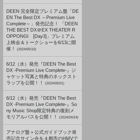
DEEN 完全限定プレミアム盤「DE
EN The Best DX ～Premium Live
Complete～」発売記念！ 「DEEN
THE BEST DX＠EX THEATER R
OPPONGI [Day3]」プレミアム
上映会＆トークショーを6/13に開
催！
(2024/05/10)
6/12（水）発売『DEEN The Best
DX -Premium Live Complete-』ジ
ャケット写真と特典のネックスト
ラップを公開！！
(2024/05/01)
6/12（水）発売『DEEN The Best
DX -Premium Live Complete-』So
ny Music Shop限定特典の復刻メ
モリアルパスを公開！！
(2024/04/24)
アナログ盤＋公式ガイドブック発
売記念サイン会を４都市のHMVで