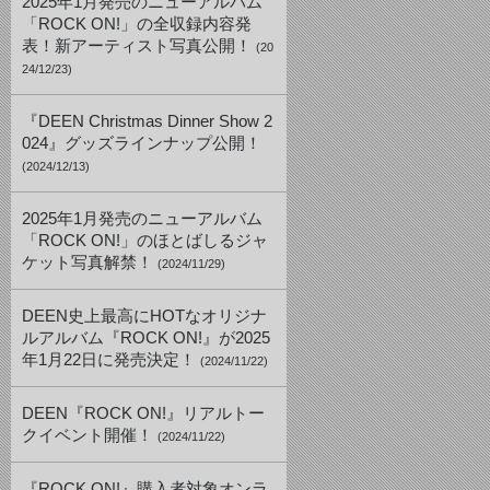
2025年1月発売のニューアルバム
「ROCK ON!」の全収録内容発
表！新アーティスト写真公開！
(20
24/12/23)
『DEEN Christmas Dinner Show 2
024』グッズラインナップ公開！
(2024/12/13)
2025年1月発売のニューアルバム
「ROCK ON!」のほとばしるジャ
ケット写真解禁！
(2024/11/29)
DEEN史上最高にHOTなオリジナ
ルアルバム『ROCK ON!』が2025
年1月22日に発売決定！
(2024/11/22)
DEEN『ROCK ON!』リアルトー
クイベント開催！
(2024/11/22)
『ROCK ON!』購入者対象オンラ