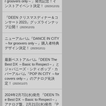
r groovers only～」発売記念！イ
ンストアイベント決定！
(2023/12/15)
『DEEN クリスマスディナー＆コ
ンサート2023』グッズラインナッ
プ公開！
(2023/12/15)
ニューアルバム『DANCE IN CITY
～for groovers only～』購入者特典
デザイン決定！
(2023/12/11)
最新ベストアルバム『DEEN The
Best DX ～Basic to Respect～』と
ジャパニーズ・シティポップ・カ
バーアルバム『POP IN CITY ～for
covers only～』のアナログ化決
定！
(2023/11/27)
2024年2月7日(水)発売 『DEEN Th
e Best DX ～Basic to Respect～』
アナログ盤、2月21日(水)発売 『P