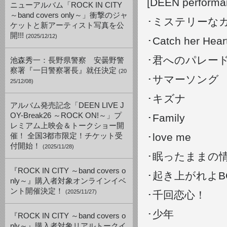
[DEEN performa
ニューアルバム「ROCK IN CITY
～band covers only～」衝撃のジャ
･ミステリーな
ケットと新アーティスト写真を公
開!!!
(2025/12/12)
･Catch her Hear
･君へのパレード
池森秀一：長野県警察 安曇野警
察署『一日警察署長』就任決定
(20
･サマーソング
25/12/08)
･キズナ
アルバム発売記念「DEEN LIVE J
OY-Break26 ～ROCK ON!～」プ
･Family
レミアム上映会＆トークショー開
･love me
催！ 全国3都市限定！チケット受
付開始！
(2025/11/28)
･眠ったままの
『ROCK IN CITY ～band covers o
･起き上がれよB
nly～』購入者対象オンラインイベ
ント開催決定！
(2025/11/27)
･千回恋心！
･少年
『ROCK IN CITY ～band covers o
nly～』購入者対象リアルトークイ