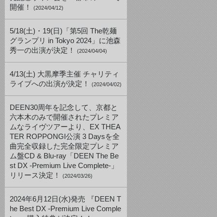
開催！
(2024/04/12)
5/18(土)・19(日)「第5回 The乾麺
グランプリ in Tokyo 2024」に池森
秀一の出演が決定！
(2024/04/04)
4/13(土) 大黒摩季主催 チャリティ
ライブへの出演が決定！
(2024/04/02)
DEEN30周年を記念して、京都と
六本木のみで開催されたプレミア
ムなライヴツアーより、EX THEA
TER ROPPONGI公演 3 Daysを全
曲完全収録した完全限定プレミア
ム盤CD & Blu-ray「DEEN The Be
st DX -Premium Live Complete-」
リリース決定！
(2024/03/26)
2024年6月12日(水)発売 『DEEN T
he Best DX -Premium Live Comple