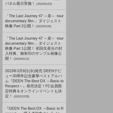
パネル展示実施！
(2023/01/23)
「The Last Journey 47 ～扉～ -tour
documentary film-」ダイジェスト
映像 Part 2公開！
(2023/01/20)
「The Last Journey 47 ～扉～ -tour
documentary film-」ダイジェスト
映像 Part 1公開！ 初回生産分の封
入特典、御朱印のサンプル画像公
開！
(2023/01/13)
2023年3月8日(水)発売 DEENデビ
ュー30周年記念豪華ベストアルバ
ム『DEEN The Best DX ～Basic to
Respect～』発売決定！FC会員限
定特典＆オンラインイベントも決
定！
(2022/12/28)
『DEEN The Best DX ～Basic to R