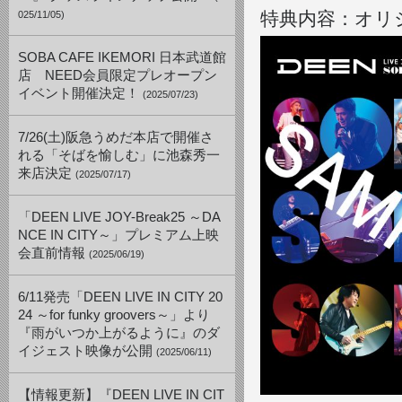
特典内容：オリ
025/11/05)
SOBA CAFE IKEMORI 日本武道館
店 NEED会員限定プレオープン
イベント開催決定！
(2025/07/23)
7/26(土)阪急うめだ本店で開催さ
れる「そばを愉しむ」に池森秀一
来店決定
(2025/07/17)
「DEEN LIVE JOY-Break25 ～DA
NCE IN CITY～」プレミアム上映
会直前情報
(2025/06/19)
6/11発売「DEEN LIVE IN CITY 20
24 ～for funky groovers～」より
『雨がいつか上がるように』のダ
イジェスト映像が公開
(2025/06/11)
【情報更新】『DEEN LIVE IN CIT