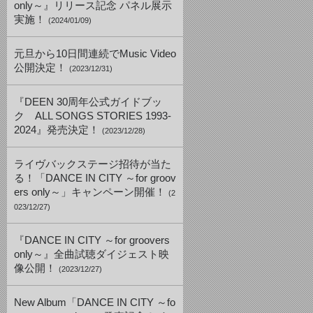
only～』リリース記念 パネル展示
実施！
(2024/01/09)
元旦から10日間連続でMusic Video
公開決定！
(2023/12/31)
『DEEN 30周年公式ガイドブッ
ク ALL SONGS STORIES 1993-
2024』発売決定！
(2023/12/28)
ライヴバックステージ招待が当た
る！「DANCE IN CITY ～for groov
ers only～」キャンペーン開催！
(2
023/12/27)
『DANCE IN CITY ～for groovers
only～』全曲試聴ダイジェスト映
像公開！
(2023/12/27)
New Album「DANCE IN CITY ～fo