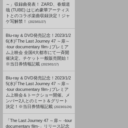
～」収録曲発表！ ZARD、春畑道
哉 (TUBE) はじめ豪華アーティス
トとのコラボ楽曲収録決定！ジャ
ケ写解禁！
(2023/01/27)
Blu-ray & DVD発売記念！2023/1/2
6(木)｢The Last Journey 47 ～扉～
-tour documentary film-｣プレミア
ム上映会 全国4大都市にて一斉開
催決定。チケット一般販売開始！
※当日券情報記載
(2023/01/17)
Blu-ray & DVD発売記念！2023/1/2
5(水)｢The Last Journey 47 ～扉～
-tour documentary film-｣プレミア
ム上映会＆トークショー開催。メ
ンバー2人とのミート＆グリート
決定！※当日券情報記載
(2023/01/24)
「The Last Journey 47 ～扉～ -tour
documentary film-」リリース記念