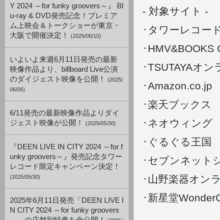
Y 2024 ～for funky groovers～』 Bl
- 対象サイト -
u-ray & DVD発売記念！プレミア
ム上映会＆トークショーが東京・
･タワーレコー
大阪で開催決定！
(2025/06/10)
​･HMV&BOOKS O
いよいよ来週6月11日発売の最新
​･TSUTAY
映像作品より、billboard Live公演
のダイジェスト映像を公開！
(2025/
​･Amazon.co.jp
06/06)
​･楽天ブックス
6/11発売の最新映像作品よりダイ
​･ネオウィング
ジェスト映像が公開！
(2025/05/30)
​･ぐるぐる王国
『DEEN LIVE IN CITY 2024 ～for f
unky groovers～』発売記念タワー
​･セブンネット
レコード限定キャンペーン決定！
･山野楽器オン
(2025/05/30)
･新星堂Wonde
2025年6月11日発売「DEEN LIVE I
N CITY 2024 ～for funky groovers