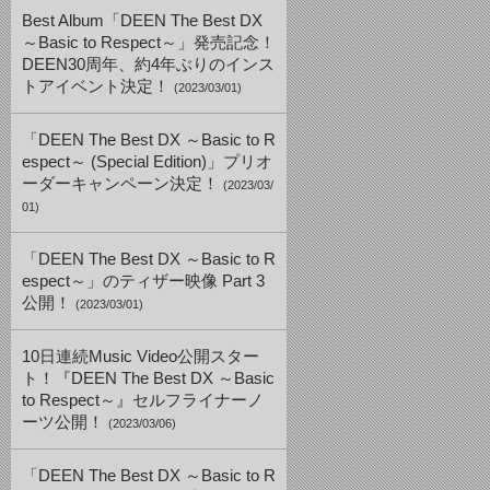
Best Album「DEEN The Best DX
～Basic to Respect～」発売記念！
DEEN30周年、約4年ぶりのインス
トアイベント決定！
(2023/03/01)
「DEEN The Best DX ～Basic to R
espect～ (Special Edition)」プリオ
ーダーキャンペーン決定！
(2023/03/
01)
「DEEN The Best DX ～Basic to R
espect～」のティザー映像 Part 3
公開！
(2023/03/01)
10日連続Music Video公開スター
ト！『DEEN The Best DX ～Basic
to Respect～』セルフライナーノ
ーツ公開！
(2023/03/06)
「DEEN The Best DX ～Basic to R