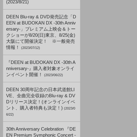
(2023/8/21)
DEEN Blu-ray & DVD発売記念「D
EEN at BUDOKAN DX -30th Anniv
ersary-」プレミアム上映会＆トー
クショーが8/20(日)東京、8/25(金)
大阪にて開催決定！ ※一般発売
情報！
(2023/07/12)
『DEEN at BUDOKAN DX -30th A
nniversary-』購入者対象オンライ
ンイベント開催！
(2023/06/22)
DEEN 30周年記念の日本武道館LI
VE、全曲完全収録のBlu-ray & DV
Dリリース決定！(オンラインイベ
ント、購入者特典も決定！)
(2023/0
6/22)
30th Anniversary Celebration 『DE
EN Premium Symphonic Concert -