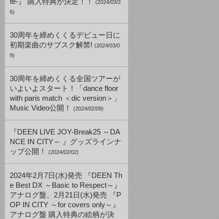
te-』 購入特典が決定！！
(2024/03/2
6)
30周年を締めくくるデビュー日に
初期楽曲のサブスク解禁!
(2024/03/0
9)
30周年を締めくくる全国ツアーが
いよいよスタート！「dance floor
with paris match ＜dic version＞」
Music Video公開！
(2024/02/09)
『DEEN LIVE JOY-Break25 ～DA
NCE IN CITY～ 』グッズラインナ
ップ公開！
(2024/02/02)
2024年2月7日(水)発売 『DEEN Th
e Best DX ～Basic to Respect～』
アナログ盤、2月21日(水)発売 『P
OP IN CITY ～for covers only～』
アナログ盤 購入特典の絵柄が決