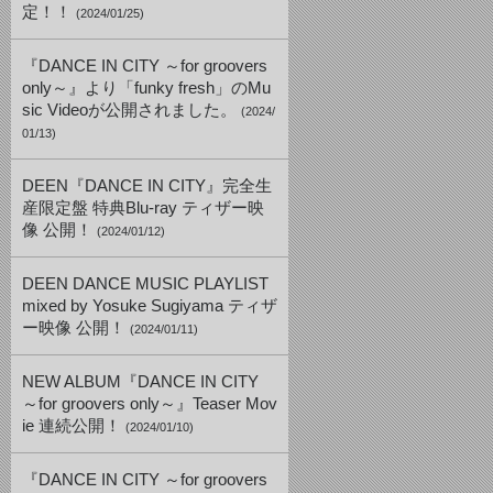
定！！
(2024/01/25)
『DANCE IN CITY ～for groovers
only～』より「funky fresh」のMu
sic Videoが公開されました。
(2024/
01/13)
DEEN『DANCE IN CITY』完全生
産限定盤 特典Blu-ray ティザー映
像 公開！
(2024/01/12)
DEEN DANCE MUSIC PLAYLIST
mixed by Yosuke Sugiyama ティザ
ー映像 公開！
(2024/01/11)
NEW ALBUM『DANCE IN CITY
～for groovers only～』Teaser Mov
ie 連続公開！
(2024/01/10)
『DANCE IN CITY ～for groovers