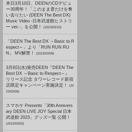
本日3月10日、DEENのCDデビュ
ー30周年！「このまま君だけを奪
い去りたい (DEEN The Best DX)
Music Video -日本武道館ヒストリ
ー ver.-」を公開！
(2023/03/10)
「DEEN The Best DX ～Basic to R
espect～」より「RUN RUN RU
N」 MV解禁！
(2023/03/08)
3月8日(水)発売DEEN『DEEN The
Best DX ～Basic to Respect～』
リリース記念 タワーレコード新宿
店限定キャンペーン実施決定！
(20
23/03/06)
スマホケ Presents「30th Annivers
ary DEEN LIVE JOY Special 日本
武道館 2023」グッズ一覧 公開！
(2023/03/03)