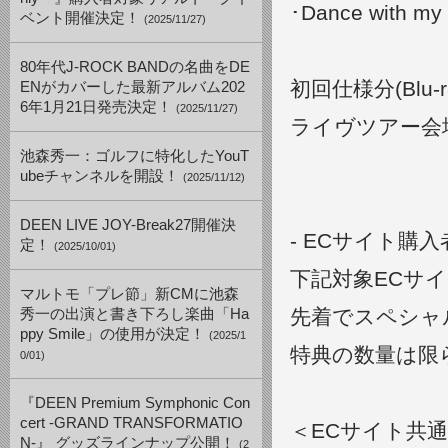
･Dance with my
ベント開催決定！
(2025/11/27)
80年代J-ROCK BANDの名曲をDE
初回仕様分(Blu-
ENがカバーした最新アルバム202
6年1月21日発売決定！
(2025/11/27)
ライヴツアー会
池森秀一：ゴルフに特化したYouT
ubeチャンネルを開設！
(2025/11/12)
DEEN LIVE JOY-Break27開催決
- ECサイト購入
定！
(2025/10/01)
下記対象ECサイト
マルトモ「プレ節」新CMに池森
先着でスペシャ
秀一の出演と書き下ろし楽曲「Ha
ppy Smile」の使用が決定！
(2025/1
特典の数量は限
0/01)
『DEEN Premium Symphonic Con
cert -GRAND TRANSFORMATIO
＜ECサイト共
N-』 グッズラインナップ公開！
(2