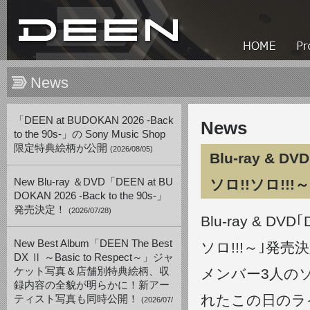
News
「DEEN at BUDOKAN 2026 -Back
News
to the 90s-」の Sony Music Shop
限定特典絵柄が公開
(2026/08/05)
Blu-ray & D
New Blu-ray ＆DVD「DEEN at BU
ソロ!!ソロ!!
DOKAN 2026 -Back to the 90s-」
発売決定！
(2026/07/28)
Blu-ray & DV
New Best Album「DEEN The Best
ソロ!!!～｣発売
DX Ⅱ ～Basic to Respect～」ジャ
ケット写真＆店舗別特典絵柄、収
メンバー3人の
録内容の全貌が明らかに！新アー
れたこの日のラ
ティスト写真も同時公開！
(2026/07/