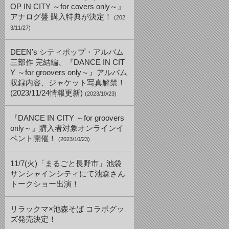
OP IN CITY ～for covers only～』
アナログ盤 購入特典が決定！
(202
3/11/27)
DEEN’s シティポップ・アルバム
三部作 完結編、『DANCE IN CIT
Y ～for groovers only～』アルバム
収録内容、ジャケット写真解禁！
(2023/11/24情報更新)
(2023/10/23)
『DANCE IN CITY ～for groovers
only～』購入者対象オンラインイ
ベント開催！
(2023/10/23)
11/7(火)「まるごと長野市」池袋
サンシャインシティにて池森さん
トークショー出演！
リラックマ×池森そば コラボグッ
ズ発売決定！