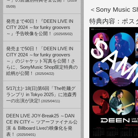
～」の店舗別特典を全公開！
(2025/
05/09)
＜Sony Music
特典内容：ポスタ
発売まで40日！『DEEN LIVE IN
CITY 2024 ～for funky groovers
～』予告映像を公開！
(2025/05/02)
発売まで50日！「DEEN LIVE IN
CITY 2024 ～for funky groovers
～」のジャケット写真を公開！さ
らに、SonyMusic Shop限定特典の
絵柄が公開！
(2025/04/22)
5/17(土)･18(日)第6回「The乾麺グ
ランプリ in Tokyo 2025」に池森秀
一の出演が決定!
(2025/04/11)
DEEN LIVE JOY-Break25 ～DAN
CE IN CITY～ ツアーファイナル公
演 ＆ Billboard Liveの映像化を発
表！
(2025/04/01)