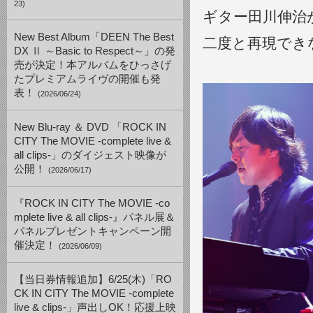
23)
ギター田川伸治
New Best Album「DEEN The Best
二度と再現でき
DX Ⅱ ～Basic to Respect～」の発
売が決定！本アルバムをひっさげ
たプレミアムライヴの開催も発
表！
(2026/06/24)
New Blu-ray ＆ DVD 「ROCK IN
CITY The MOVIE -complete live &
all clips-」のダイジェスト映像が
公開！
(2026/06/17)
『ROCK IN CITY The MOVIE -co
mplete live & all clips-』パネル展＆
パネルプレゼントキャンペーン開
催決定！
(2026/06/09)
【当日券情報追加】6/25(木)「RO
CK IN CITY The MOVIE -complete
live & clips-」声出しOK！応援上映