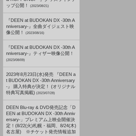
ップ公開！
(2023/08/21)
『DEEN at BUDOKAN DX -30th A
nniversary-』全曲ダイジェスト映
像公開！
(2023/08/16)
『DEEN at BUDOKAN DX -30th A
nniversary-』ティザー映像公開！
(2023/08/09)
2023年8月23日(水)発売 『DEEN a
t BUDOKAN DX -30th Anniversary
-』 購入特典が決定！ (オリジナル
特典写真掲載)
(2023/07/28)
DEEN Blu-ray & DVD発売記念「D
EEN at BUDOKAN DX -30th Anniv
ersary-」プレミアム上映会開催決
定！(8/22(火)札幌・福岡、8/24(木)
名古屋) ※チケット発売情報追加