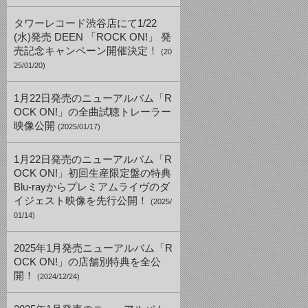
タワーレコード渋谷店にて1/22
(水)発売 DEEN 「ROCK ON!」 発
売記念キャンペーン開催決定！
(20
25/01/20)
1月22日発売のニューアルバム「R
OCK ON!」の全曲試聴トレーラー
映像公開
(2025/01/17)
1月22日発売のニューアルバム「R
OCK ON!」初回生産限定盤の特典
Blu-rayからプレミアムライヴのダ
イジェスト映像を先行公開！
(2025/
01/14)
2025年1月発売ニューアルバム「R
OCK ON!」の店舗別特典を全公
開！
(2024/12/24)