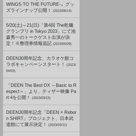
WINGS TO THE FUTURE-』グッ
ズラインナップ公開！
(2023/06/14)
5/20(土)～21(日)「第4回 The乾麺
グランプリ in Tokyo 2023」にて池
森秀一のトークゲスト出演が決
定！※整理券情報追記
(2023/05/09)
DEEN30周年記念、カラオケ館コ
ラボキャンペーンスタート！
(2023/
04/03)
「DEEN The Best DX ～Basic to R
espect～」より、ティザー映像 Pa
rt 4を公開！
(2023/03/15)
DEEN30周年記念「DEEN × Rebor
n SHIRT」プロジェクト、日本武
道館にて展示決定！
(2023/03/11)