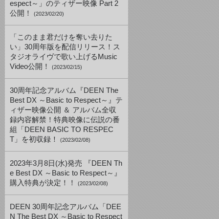
espect～」のティザー映像 Part 2
公開！
(2023/02/20)
「このまま君だけを奪い去りた
い」30周年版を配信リリース！ス
タジオライヴで歌い上げるMusic
Video公開！
(2023/02/15)
30周年記念アルバム『DEEN The
Best DX ～Basic to Respect～』テ
ィザー映像公開 ＆ アルバム全収
録内容解禁！特典映像に伝説の番
組「DEEN BASIC TO RESPEC
T」を初収録！
(2023/02/08)
2023年3月8日(水)発売 『DEEN Th
e Best DX ～Basic to Respect～』
購入特典が決定！！
(2023/02/08)
DEEN 30周年記念アルバム「DEE
N The Best DX ～Basic to Respect