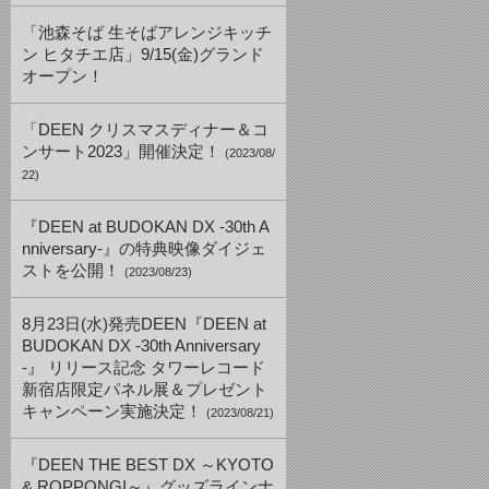
「池森そば 生そばアレンジキッチ
ン ヒタチエ店」9/15(金)グランド
オープン！
「DEEN クリスマスディナー＆コ
ンサート2023」開催決定！
(2023/08/
22)
『DEEN at BUDOKAN DX -30th A
nniversary-』の特典映像ダイジェ
ストを公開！
(2023/08/23)
8月23日(水)発売DEEN『DEEN at
BUDOKAN DX -30th Anniversary
-』 リリース記念 タワーレコード
新宿店限定パネル展＆プレゼント
キャンペーン実施決定！
(2023/08/21)
『DEEN THE BEST DX ～KYOTO
& ROPPONGI～』グッズラインナ