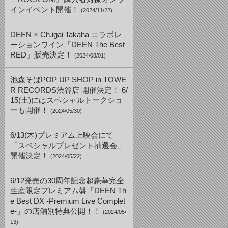
インイベント開催！
(2024/11/22)
DEEN × Ch.igai Takaha コラボレ
ーションワイン「DEEN The Best
RED」販売決定！
(2024/08/01)
池森そばPOP UP SHOP in TOWE
R RECORDS渋谷店 開催決定！ 6/
15(土)にはスペシャルトークショ
ーも開催！
(2024/05/30)
6/13(木)プレミアム上映会にて
「スペシャルプレゼント抽選会」
開催決定！
(2024/05/22)
6/12発売の30周年記念超豪華完全
生産限定プレミアム盤「DEEN Th
e Best DX -Premium Live Complet
e-」の店舗別特典公開！！
(2024/05/
13)