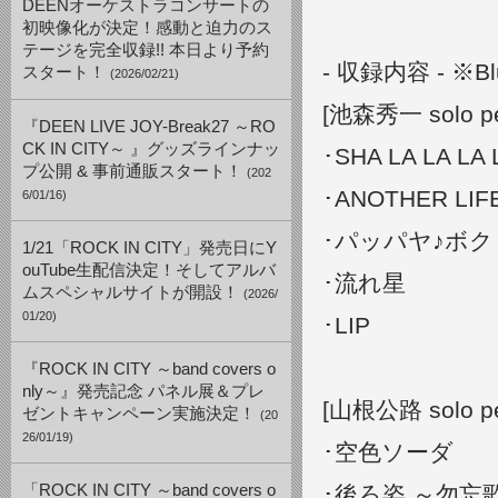
DEENオーケストラコンサートの
初映像化が決定！感動と迫力のス
テージを完全収録!! 本日より予約
- 収録内容 - ※B
スタート！
(2026/02/21)
[池森秀一 solo pe
『DEEN LIVE JOY-Break27 ～RO
CK IN CITY～ 』グッズラインナッ
･SHA LA LA LA
プ公開 & 事前通販スタート！
(202
･ANOTHER LIF
6/01/16)
･パッパヤ♪ボ
1/21「ROCK IN CITY」発売日にY
ouTube生配信決定！そしてアルバ
･流れ星
ムスペシャルサイトが開設！
(2026/
01/20)
･LIP
『ROCK IN CITY ～band covers o
nly～』発売記念 パネル展＆プレ
[山根公路 solo pe
ゼントキャンペーン実施決定！
(20
26/01/19)
･空色ソーダ
「ROCK IN CITY ～band covers o
･後ろ姿 ～勿忘