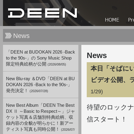
News
「DEEN at BUDOKAN 2026 -Back
News
to the 90s-」の Sony Music Shop
限定特典絵柄が公開
(2026/08/05)
本日「そばに
New Blu-ray ＆DVD「DEEN at BU
ビデオ公開、
DOKAN 2026 -Back to the 90s-」
発売決定！
1/29)
(2026/07/28)
New Best Album「DEEN The Best
待望のロック
DX Ⅱ ～Basic to Respect～」ジャ
ケット写真＆店舗別特典絵柄、収
信スタート！
録内容の全貌が明らかに！新アー
ティスト写真も同時公開！
(2026/07/