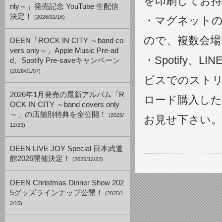
を印刷してお
nly～」発売記念 YouTube 生配信
決定！
(2026/01/16)
・マグネット
ので、複数会
DEEN「ROCK IN CITY ～band co
vers only～」Apple Music Pre-ad
・Spotify、L
d、Spotify Pre-saveキャンペーン
(2026/01/07)
ビスでのスト
2026年1月発売の最新アルバム「R
ロード購入した
OCK IN CITY ～band covers only
～」の店舗別特典を全公開！
(2025/
お見せ下さい。
12/23)
DEEN LIVE JOY Special 日本武道
館2026開催決定！
(2025/12/22)
DEEN Christmas Dinner Show 202
5グッズラインナップ公開！
(2025/1
2/15)