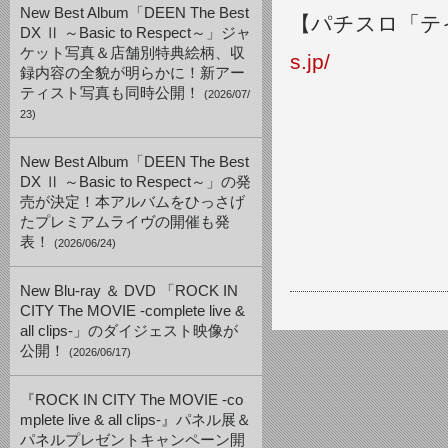
New Best Album「DEEN The Best
【パチスロ「テ
DX Ⅱ ～Basic to Respect～」ジャ
ケット写真＆店舗別特典絵柄、収
s.jp/
録内容の全貌が明らかに！新アー
ティスト写真も同時公開！
(2026/07/
23)
New Best Album「DEEN The Best
DX Ⅱ ～Basic to Respect～」の発
売が決定！本アルバムをひっさげ
たプレミアムライヴの開催も発
表！
(2026/06/24)
New Blu-ray ＆ DVD 「ROCK IN
CITY The MOVIE -complete live &
all clips-」のダイジェスト映像が
公開！
(2026/06/17)
『ROCK IN CITY The MOVIE -co
mplete live & all clips-』パネル展＆
パネルプレゼントキャンペーン開