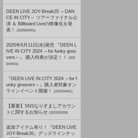
DEEN LIVE JOY-Break25 ～DAN
CE IN CITY～ ツアーファイナル公
演 ＆ Billboard Liveの映像化を発
表！
(2025/04/01)
2025年6月11日(水)発売 『DEEN L
IVE IN CITY 2024 ～for funky groo
vers～』 購入特典が決定！！
(202
5/04/01)
『DEEN LIVE IN CITY 2024 ～for f
unky groovers～』購入者対象オン
ラインイベント開催！
(2025/04/01)
【重要】SNSなりすましアカウン
トに関するお知らせ
(2025/03/26)
追加アイテム有り！『DEEN LIVE
JOY-Break26』グッズラインナッ