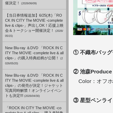
催決定！
(2026/06/09)
【当日券情報追加】6/25(木)「RO
CK IN CITY The MOVIE -complete
live & clips-」声出しOK！応援上映
会＆トークショー開催決定！
(2026/
05/15)
New Blu-ray ＆DVD 「ROCK IN C
① 不織布バッグ付
ITY The MOVIE -complete live & all
clips-」の購入特典絵柄が公開！
(2
026/05/20)
② 池森Produce
New Blu-ray ＆DVD 「ROCK IN C
Color：オフホ
ITY The MOVIE -complete live & all
clips-」の発売が決定！ジャケット
写真同時解禁！オンラインイベン
トも決定!!!
(2026/04/30)
③ 星型ペンライト 
「ROCK IN CITY The MOVIE -co