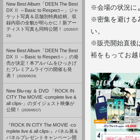
New Best Album「DEEN The Best
※会場の状況に
DX Ⅱ ～Basic to Respect～」ジャ
ケット写真＆店舗別特典絵柄、収
※密集を避ける
録内容の全貌が明らかに！新アー
ティスト写真も同時公開！
(2026/07/
い。
23)
※販売開始直後
New Best Album「DEEN The Best
裕をもってお越
DX Ⅱ ～Basic to Respect～」の発
売が決定！本アルバムをひっさげ
たプレミアムライヴの開催も発
表！
(2026/06/24)
New Blu-ray ＆ DVD 「ROCK IN
CITY The MOVIE -complete live &
all clips-」のダイジェスト映像が
公開！
(2026/06/17)
『ROCK IN CITY The MOVIE -co
mplete live & all clips-』パネル展＆
パネルプレゼントキャンペーン開