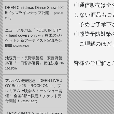
〇通信販売は全
DEEN Christmas Dinner Show 202
5グッズラインナップ公開！
(2025/1
しない商品もご
2/15)
予めご了承下
ニューアルバム「ROCK IN CITY
〇感染予防対策
～band covers only～」衝撃のジャ
ケットと新アーティスト写真を公
ご理解のほど
開!!!
(2025/12/12)
池森秀一：長野県警察 安曇野警
皆様のご理解と
察署『一日警察署長』就任決定
(20
25/12/08)
アルバム発売記念「DEEN LIVE J
OY-Break26 ～ROCK ON!～」プ
レミアム上映会＆トークショー開
催！ 全国3都市限定！チケット受
付開始！
(2025/11/28)
『ROCK IN CITY ～band covers o