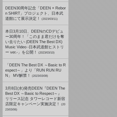
DEEN30周年記念「DEEN × Rebor
n SHIRT」プロジェクト、日本武
道館にて展示決定！
(2023/03/11)
本日3月10日、DEENのCDデビュ
ー30周年！「このまま君だけを奪
い去りたい (DEEN The Best DX)
Music Video -日本武道館ヒストリ
ー ver.-」を公開！
(2023/03/10)
「DEEN The Best DX ～Basic to R
espect～」より「RUN RUN RU
N」 MV解禁！
(2023/03/08)
3月8日(水)発売DEEN『DEEN The
Best DX ～Basic to Respect～』
リリース記念 タワーレコード新宿
店限定キャンペーン実施決定！
(20
23/03/06)