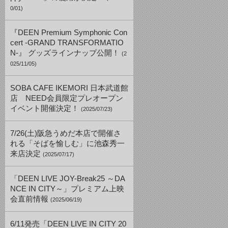
0/01)
『DEEN Premium Symphonic Con
cert -GRAND TRANSFORMATIO
N-』 グッズラインナップ公開！
(2
025/11/05)
SOBA CAFE IKEMORI 日本武道館
店 NEED会員限定プレオープン
イベント開催決定！
(2025/07/23)
7/26(土)阪急うめだ本店で開催さ
れる「そばを愉しむ」に池森秀一
来店決定
(2025/07/17)
「DEEN LIVE JOY-Break25 ～DA
NCE IN CITY～」プレミアム上映
会直前情報
(2025/06/19)
6/11発売「DEEN LIVE IN CITY 20