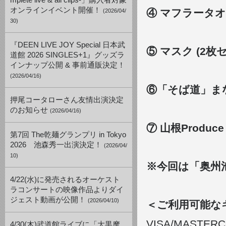
mplete live & all clips-」購入者対象
オンラインイベント開催！
④ マフラータオル
(2026/04/
30)
『DEEN LIVE JOY Special 日本武
⑤ マスク (2枚セッ
道館 2026 SINGLES+1』グッズラ
インナップ公開 & 事前通販決定！
(2026/04/16)
⑥「そば道」まな板
押尾コータローさん友情出演決定
のお知らせ
(2026/04/16)
⑦ 山根
Produc
第7回 The乾麺グランプリ in Tokyo
2026 池森秀一出演決定！
(2026/04/
10)
※今回は
「奥州
4/22(水)に発売されるオーケスト
ラコンサートの映像作品よりダイ
ジェスト動画が公開！
(2026/04/10)
＜ご利用可能な
VISA/MASTERCAR
4/30(木)武道館ライブに「大黒摩