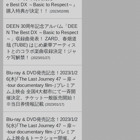
e Best DX ～Basic to Respect～』
購入特典が決定！！
(2023/02/08)
DEEN 30周年記念アルバム「DEE
N The Best DX ～Basic to Respect
～」収録曲発表！ ZARD、春畑道
哉 (TUBE) はじめ豪華アーティス
トとのコラボ楽曲収録決定！ジャ
ケ写解禁！
(2023/01/27)
Blu-ray & DVD発売記念！2023/1/2
6(木)｢The Last Journey 47 ～扉～
-tour documentary film-｣プレミア
ム上映会 全国4大都市にて一斉開
催決定。チケット一般販売開始！
※当日券情報記載
(2023/01/17)
Blu-ray & DVD発売記念！2023/1/2
5(水)｢The Last Journey 47 ～扉～
-tour documentary film-｣プレミア
ム上映会＆トークショー開催。メ