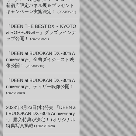
新宿店限定パネル展＆プレゼント
キャンペーン実施決定！
(2023/08/21)
『DEEN THE BEST DX ～KYOTO
& ROPPONGI～』グッズラインナ
ップ公開！
(2023/08/21)
『DEEN at BUDOKAN DX -30th A
nniversary-』全曲ダイジェスト映
像公開！
(2023/08/16)
『DEEN at BUDOKAN DX -30th A
nniversary-』ティザー映像公開！
(2023/08/09)
2023年8月23日(水)発売 『DEEN a
t BUDOKAN DX -30th Anniversary
-』 購入特典が決定！ (オリジナル
特典写真掲載)
(2023/07/28)