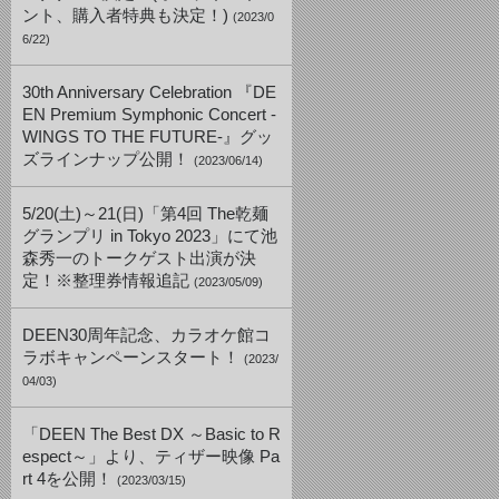
ント、購入者特典も決定！)
(2023/0
6/22)
30th Anniversary Celebration 『DE
EN Premium Symphonic Concert -
WINGS TO THE FUTURE-』グッ
ズラインナップ公開！
(2023/06/14)
5/20(土)～21(日)「第4回 The乾麺
グランプリ in Tokyo 2023」にて池
森秀一のトークゲスト出演が決
定！※整理券情報追記
(2023/05/09)
DEEN30周年記念、カラオケ館コ
ラボキャンペーンスタート！
(2023/
04/03)
「DEEN The Best DX ～Basic to R
espect～」より、ティザー映像 Pa
rt 4を公開！
(2023/03/15)