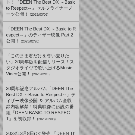
ト！『DEEN The Best DX ～Basic
to Respect～』セルフライナーノ
ーツ公開！
(2023/03/06)
「DEEN The Best DX ～Basic to R
espect～」のティザー映像 Part 2
公開！
(2023/02/20)
「このまま君だけを奪い去りた
い」30周年版を配信リリース！ス
タジオライヴで歌い上げるMusic
Video公開！
(2023/02/15)
30周年記念アルバム『DEEN The
Best DX ～Basic to Respect～』テ
ィザー映像公開 ＆ アルバム全収
録内容解禁！特典映像に伝説の番
組「DEEN BASIC TO RESPEC
T」を初収録！
(2023/02/08)
2023年3月8日(水)発売 『DEEN Th