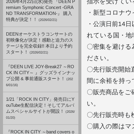
指示を受けてい
2026年4月22日(水)発売 『DEEN P
remium Symphonic Concert -GRA
・新型コロナウ
ND TRANSFORMATION-』 購入
特典が決定！！
(2026/02/21)
・公演日前14
DEENオーケストラコンサートの
れている国・地
初映像化が決定！感動と迫力のス
〇密集を避ける
テージを完全収録!! 本日より予約
スタート！
(2026/02/21)
ださい。
『DEEN LIVE JOY-Break27 ～RO
〇先行販売開始
CK IN CITY～ 』グッズラインナッ
プ公開 & 事前通販スタート！
(202
間に余裕を持っ
6/01/16)
〇販売商品をご
1/21「ROCK IN CITY」発売日にY
い。
ouTube生配信決定！そしてアルバ
ムスペシャルサイトが開設！
(2026/
〇先行販売時も
01/20)
〇購入の際はマ
『ROCK IN CITY ～band covers o