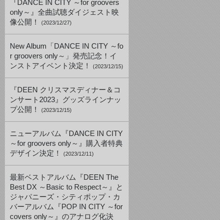
『DANCE IN CITY ～for groovers
only～』全曲試聴ダイジェスト映
像公開！
(2023/12/27)
New Album「DANCE IN CITY ～fo
r groovers only～」発売記念！イ
ンストアイベント決定！
(2023/12/15)
『DEEN クリスマスディナー＆コ
ンサート2023』グッズラインナッ
プ公開！
(2023/12/15)
ニューアルバム『DANCE IN CITY
～for groovers only～』購入者特典
デザイン決定！
(2023/12/11)
最新ベストアルバム『DEEN The
Best DX ～Basic to Respect～』と
ジャパニーズ・シティポップ・カ
バーアルバム『POP IN CITY ～for
covers only～』のアナログ化決