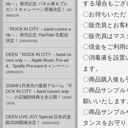
する場合もござ
nly～』発売記念 パネル展＆プレ
ゼントキャンペーン実施決定！
(20
〇お待ちいただ
26/01/19)
〇販売員とお客
「ROCK IN CITY ～band covers o
nly～」発売記念 YouTube 生配信
〇販売員はマス
決定！
(2026/01/16)
〇現金をご利用
DEEN「ROCK IN CITY ～band co
〇消毒液を設置
vers only～」Apple Music Pre-ad
d、Spotify Pre-saveキャンペーン
ます。
(2026/01/07)
〇商品購入後も
2026年1月発売の最新アルバム「R
〇商品サンプル
OCK IN CITY ～band covers only
～」の店舗別特典を全公開！
(2025/
願いいたします
12/23)
〇商品サンプル
DEEN LIVE JOY Special 日本武道
タンスをお守り
館2026開催決定！
(2025/12/22)