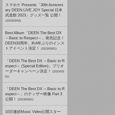
スマホケ Presents「30th Annivers
ary DEEN LIVE JOY Special 日本
武道館 2023」グッズ一覧 公開！
(2023/03/03)
Best Album「DEEN The Best DX
～Basic to Respect～」発売記念！
DEEN30周年、約4年ぶりのインス
トアイベント決定！
(2023/03/01)
「DEEN The Best DX ～Basic to R
espect～ (Special Edition)」プリオ
ーダーキャンペーン決定！
(2023/03/
01)
「DEEN The Best DX ～Basic to R
espect～」のティザー映像 Part 3
公開！
(2023/03/01)
10日連続Music Video公開スター