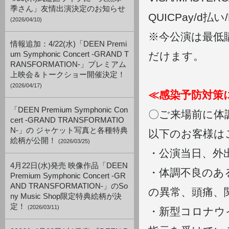
季さん」友情出演決定のお知らせ
QUICPay/d払い/P
(2026/04/10)
※今公演は最低
情報追加：4/22(水)「DEEN Premi
um Symphonic Concert -GRAND T
だけます。
RANSFORMATION-」プレミアム
上映会＆トークショー開催決定！
(2026/04/17)
≪感染予防対策
「DEEN Premium Symphonic Con
〇ご来場前に体
cert -GRAND TRANSFORMATIO
N-」の ジャケット写真と各種特典
以下のお客様は
絵柄が公開！
(2026/03/25)
・公演当日、外出
4月22日(水)発売 映像作品「DEEN
・体調不良のあ
Premium Symphonic Concert -GR
AND TRANSFORMATION-」のSo
の異常、頭痛、
ny Music Shop限定特典絵柄が決
定！
(2026/03/11)
・新型コロナウ