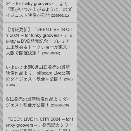
24 ～for funky groovers～」より
『雨がいつか上がるように』のダ
イジェスト映像が公開
(2025/06/11)
【情報更新】『DEEN LIVE IN CIT
Y 2024 ～for funky groovers～』 Bl
u-ray & DVD発売記念！プレミア
ム上映会＆トークショーが東京・
大阪で開催決定！
(2025/06/10)
いよいよ来週6月11日発売の最新
映像作品より、billboard Live公演
のダイジェスト映像を公開！
(2025/
06/06)
6/11発売の最新映像作品よりダイ
ジェスト映像が公開！
(2025/05/30)
『DEEN LIVE IN CITY 2024 ～for f
unky groovers～』発売記念タワー