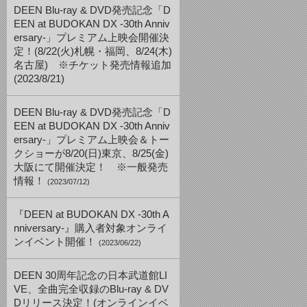
DEEN Blu-ray & DVD発売記念「D
EEN at BUDOKAN DX -30th Anniv
ersary-」プレミアム上映会開催決
定！(8/22(火)札幌・福岡、8/24(木)
名古屋) ※チケット発売情報追加
(2023/8/21)
DEEN Blu-ray & DVD発売記念「D
EEN at BUDOKAN DX -30th Anniv
ersary-」プレミアム上映会＆トー
クショーが8/20(日)東京、8/25(金)
大阪にて開催決定！ ※一般発売
情報！
(2023/07/12)
『DEEN at BUDOKAN DX -30th A
nniversary-』購入者対象オンライ
ンイベント開催！
(2023/06/22)
DEEN 30周年記念の日本武道館LI
VE、全曲完全収録のBlu-ray & DV
Dリリース決定！(オンラインイベ