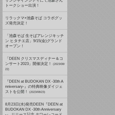
サンシャインシティにて池森さん
トークショー出演！
リラックマ×池森そば コラボグッ
ズ発売決定！
「池森そば 生そばアレンジキッチ
ン ヒタチエ店」9/15(金)グランド
オープン！
「DEEN クリスマスディナー＆コ
ンサート2023」開催決定！
(2023/08/
22)
『DEEN at BUDOKAN DX -30th A
nniversary-』の特典映像ダイジェ
ストを公開！
(2023/08/23)
8月23日(水)発売DEEN『DEEN at
BUDOKAN DX -30th Anniversary
-』 リリース記念 タワーレコード