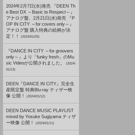
2024年2月7日(水)発売 『DEEN Th
e Best DX ～Basic to Respect～』
アナログ盤、2月21日(水)発売 『P
OP IN CITY ～for covers only～』
アナログ盤 購入特典の絵柄が決
定！！
(2024/01/25)
『DANCE IN CITY ～for groovers
only～』より「funky fresh」のMu
sic Videoが公開されました。
(2024/
01/13)
DEEN『DANCE IN CITY』完全生
産限定盤 特典Blu-ray ティザー映
像 公開！
(2024/01/12)
DEEN DANCE MUSIC PLAYLIST
mixed by Yosuke Sugiyama ティザ
ー映像 公開！
(2024/01/11)