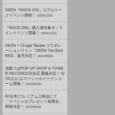
DEEN『ROCK ON!』リアルトー
クイベント開催！
(2024/11/22)
『ROCK ON!』購入者対象オンラ
インイベント開催！
(2024/11/22)
DEEN × Ch.igai Takaha コラボレ
ーションワイン「DEEN The Best
RED」販売決定！
(2024/08/01)
池森そばPOP UP SHOP in TOWE
R RECORDS渋谷店 開催決定！ 6/
15(土)にはスペシャルトークショ
ーも開催！
(2024/05/30)
6/13(木)プレミアム上映会にて
「スペシャルプレゼント抽選会」
開催決定！
(2024/05/22)