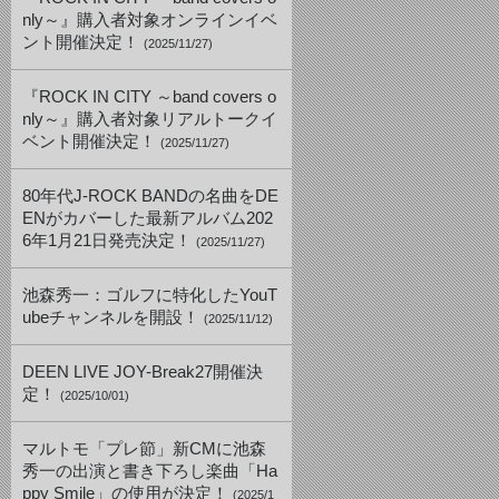
nly～』購入者対象オンラインイベ
ント開催決定！
(2025/11/27)
『ROCK IN CITY ～band covers o
nly～』購入者対象リアルトークイ
ベント開催決定！
(2025/11/27)
80年代J-ROCK BANDの名曲をDE
ENがカバーした最新アルバム202
6年1月21日発売決定！
(2025/11/27)
池森秀一：ゴルフに特化したYouT
ubeチャンネルを開設！
(2025/11/12)
DEEN LIVE JOY-Break27開催決
定！
(2025/10/01)
マルトモ「プレ節」新CMに池森
秀一の出演と書き下ろし楽曲「Ha
ppy Smile」の使用が決定！
(2025/1