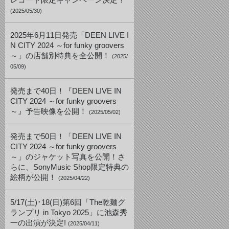
レコード限定キャンペーン決定！
(2025/05/30)
2025年6月11日発売「DEEN LIVE I
N CITY 2024 ～for funky groovers
～」の店舗別特典を全公開！
(2025/
05/09)
発売まで40日！『DEEN LIVE IN
CITY 2024 ～for funky groovers
～』予告映像を公開！
(2025/05/02)
発売まで50日！「DEEN LIVE IN
CITY 2024 ～for funky groovers
～」のジャケット写真を公開！さ
らに、SonyMusic Shop限定特典の
絵柄が公開！
(2025/04/22)
5/17(土)･18(日)第6回「The乾麺グ
ランプリ in Tokyo 2025」に池森秀
一の出演が決定!
(2025/04/11)