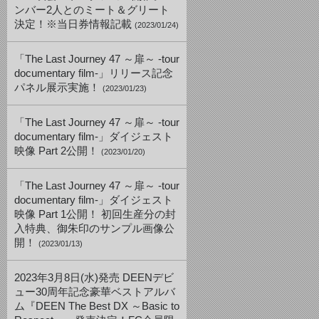
ンバー2人とのミート＆グリート
決定！※当日券情報記載
(2023/01/24)
「The Last Journey 47 ～扉～ -tour
documentary film-」リリース記念
パネル展示実施！
(2023/01/23)
「The Last Journey 47 ～扉～ -tour
documentary film-」ダイジェスト
映像 Part 2公開！
(2023/01/20)
「The Last Journey 47 ～扉～ -tour
documentary film-」ダイジェスト
映像 Part 1公開！ 初回生産分の封
入特典、御朱印のサンプル画像公
開！
(2023/01/13)
2023年3月8日(水)発売 DEENデビ
ュー30周年記念豪華ベストアルバ
ム『DEEN The Best DX ～Basic to