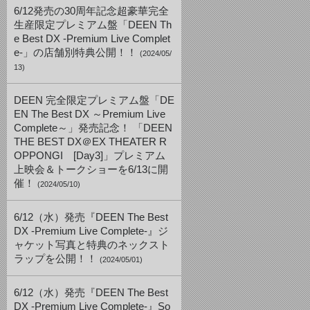
6/12発売の30周年記念超豪華完全
生産限定プレミアム盤「DEEN Th
e Best DX -Premium Live Complet
e-」の店舗別特典公開！！
(2024/05/
13)
DEEN 完全限定プレミアム盤「DE
EN The Best DX ～Premium Live
Complete～」発売記念！ 「DEEN
THE BEST DX＠EX THEATER R
OPPONGI [Day3]」プレミアム
上映会＆トークショーを6/13に開
催！
(2024/05/10)
6/12（水）発売『DEEN The Best
DX -Premium Live Complete-』ジ
ャケット写真と特典のネックスト
ラップを公開！！
(2024/05/01)
6/12（水）発売『DEEN The Best
DX -Premium Live Complete-』So