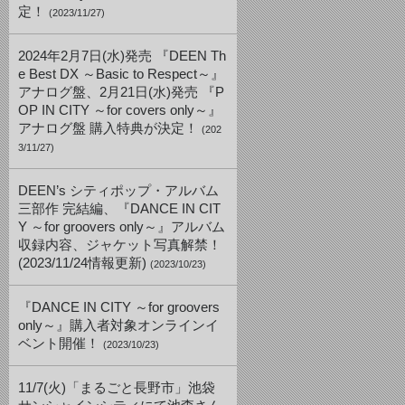
定！
(2023/11/27)
2024年2月7日(水)発売 『DEEN Th
e Best DX ～Basic to Respect～』
アナログ盤、2月21日(水)発売 『P
OP IN CITY ～for covers only～』
アナログ盤 購入特典が決定！
(202
3/11/27)
DEEN’s シティポップ・アルバム
三部作 完結編、『DANCE IN CIT
Y ～for groovers only～』アルバム
収録内容、ジャケット写真解禁！
(2023/11/24情報更新)
(2023/10/23)
『DANCE IN CITY ～for groovers
only～』購入者対象オンラインイ
ベント開催！
(2023/10/23)
11/7(火)「まるごと長野市」池袋