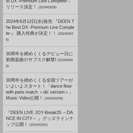
st DX -Premium Live Complete-」
リリース決定！
(2024/03/26)
2024年6月12日(水)発売 『DEEN T
he Best DX -Premium Live Comple
te-』 購入特典が決定！！
(2024/03/2
6)
30周年を締めくくるデビュー日に
初期楽曲のサブスク解禁!
(2024/03/0
9)
30周年を締めくくる全国ツアーが
いよいよスタート！「dance floor
with paris match ＜dic version＞」
Music Video公開！
(2024/02/09)
『DEEN LIVE JOY-Break25 ～DA
NCE IN CITY～ 』グッズラインナ
ップ公開！
(2024/02/02)