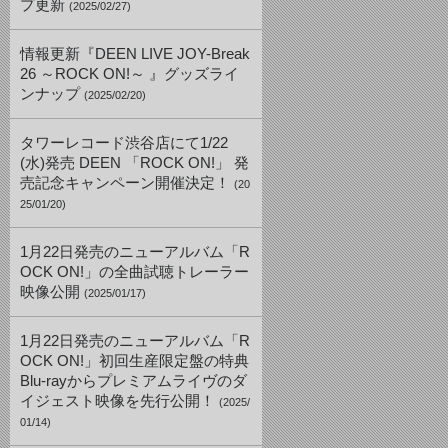
プ更新
(2025/02/27)
情報更新『DEEN LIVE JOY-Break
26 ～ROCK ON!～ 』グッズライ
ンナップ
(2025/02/20)
タワーレコード渋谷店にて1/22
(水)発売 DEEN 「ROCK ON!」 発
売記念キャンペーン開催決定！
(20
25/01/20)
1月22日発売のニューアルバム「R
OCK ON!」の全曲試聴トレーラー
映像公開
(2025/01/17)
1月22日発売のニューアルバム「R
OCK ON!」初回生産限定盤の特典
Blu-rayからプレミアムライヴのダ
イジェスト映像を先行公開！
(2025/
01/14)