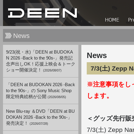
News
9/23(祝・水)「DEEN at BUDOKA
News
N 2026 -Back to the 90s-」発売記
念声出しOK！応援上映会＆トーク
7/3(土) Zep
ショー開催決定！
(2026/08/07)
※注意事項をし
「DEEN at BUDOKAN 2026 -Back
to the 90s-」の Sony Music Shop
します。
限定特典絵柄が公開
(2026/08/05)
New Blu-ray ＆DVD「DEEN at BU
DOKAN 2026 -Back to the 90s-」
＜グッズ先行販
発売決定！
(2026/07/28)
7/3
(土
)
Zepp Na