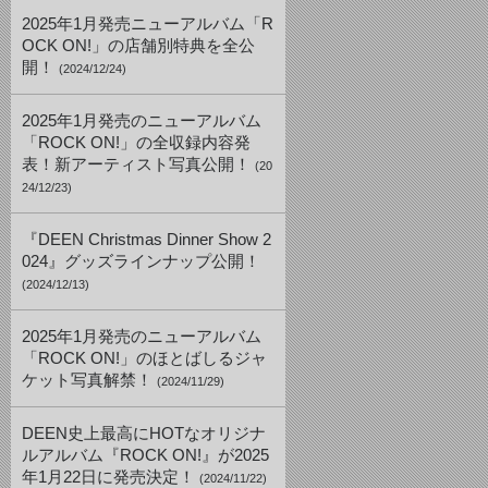
2025年1月発売ニューアルバム「R
OCK ON!」の店舗別特典を全公
開！
(2024/12/24)
2025年1月発売のニューアルバム
「ROCK ON!」の全収録内容発
表！新アーティスト写真公開！
(20
24/12/23)
『DEEN Christmas Dinner Show 2
024』グッズラインナップ公開！
(2024/12/13)
2025年1月発売のニューアルバム
「ROCK ON!」のほとばしるジャ
ケット写真解禁！
(2024/11/29)
DEEN史上最高にHOTなオリジナ
ルアルバム『ROCK ON!』が2025
年1月22日に発売決定！
(2024/11/22)