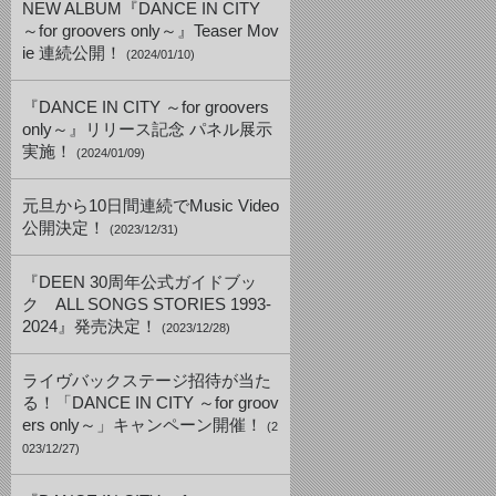
NEW ALBUM『DANCE IN CITY
～for groovers only～』Teaser Mov
ie 連続公開！
(2024/01/10)
『DANCE IN CITY ～for groovers
only～』リリース記念 パネル展示
実施！
(2024/01/09)
元旦から10日間連続でMusic Video
公開決定！
(2023/12/31)
『DEEN 30周年公式ガイドブッ
ク ALL SONGS STORIES 1993-
2024』発売決定！
(2023/12/28)
ライヴバックステージ招待が当た
る！「DANCE IN CITY ～for groov
ers only～」キャンペーン開催！
(2
023/12/27)