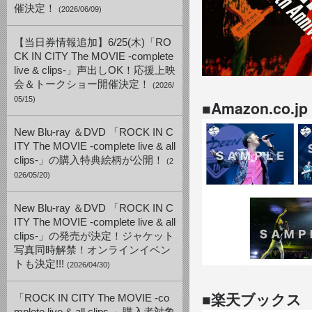
催決定！
(2026/06/09)
【当日券情報追加】6/25(木)「RO
CK IN CITY The MOVIE -complete
live & clips-」声出しOK！応援上映
会＆トークショー開催決定！
(2026/
05/15)
■Amazon.
New Blu-ray ＆DVD 「ROCK IN C
ITY The MOVIE -complete live & all
clips-」の購入特典絵柄が公開！
(2
026/05/20)
New Blu-ray ＆DVD 「ROCK IN C
ITY The MOVIE -complete live & all
clips-」の発売が決定！ジャケット
写真同時解禁！オンラインイベン
トも決定!!!
(2026/04/30)
■楽天ブックス
「ROCK IN CITY The MOVIE -co