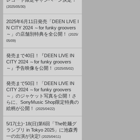
レコード限定キャンペーン決定！
(2025/05/30)
2025年6月11日発売「DEEN LIVE I
N CITY 2024 ～for funky groovers
～」の店舗別特典を全公開！
(2025/
05/09)
発売まで40日！『DEEN LIVE IN
CITY 2024 ～for funky groovers
～』予告映像を公開！
(2025/05/02)
発売まで50日！「DEEN LIVE IN
CITY 2024 ～for funky groovers
～」のジャケット写真を公開！さ
らに、SonyMusic Shop限定特典の
絵柄が公開！
(2025/04/22)
5/17(土)･18(日)第6回「The乾麺グ
ランプリ in Tokyo 2025」に池森秀
一の出演が決定!
(2025/04/11)