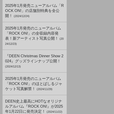
2025年1月発売ニューアルバム「R
OCK ON!」の店舗別特典を全公
開！
(2024/12/24)
2025年1月発売のニューアルバム
「ROCK ON!」の全収録内容発
表！新アーティスト写真公開！
(20
24/12/23)
『DEEN Christmas Dinner Show 2
024』グッズラインナップ公開！
(2024/12/13)
2025年1月発売のニューアルバム
「ROCK ON!」のほとばしるジャ
ケット写真解禁！
(2024/11/29)
DEEN史上最高にHOTなオリジナ
ルアルバム『ROCK ON!』が2025
年1月22日に発売決定！
(2024/11/22)