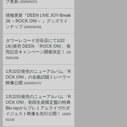
プ更新
(2025/02/27)
情報更新『DEEN LIVE JOY-Break
26 ～ROCK ON!～ 』グッズライ
ンナップ
(2025/02/20)
タワーレコード渋谷店にて1/22
(水)発売 DEEN 「ROCK ON!」 発
売記念キャンペーン開催決定！
(20
25/01/20)
1月22日発売のニューアルバム「R
OCK ON!」の全曲試聴トレーラー
映像公開
(2025/01/17)
1月22日発売のニューアルバム「R
OCK ON!」初回生産限定盤の特典
Blu-rayからプレミアムライヴのダ
イジェスト映像を先行公開！
(2025/
01/14)