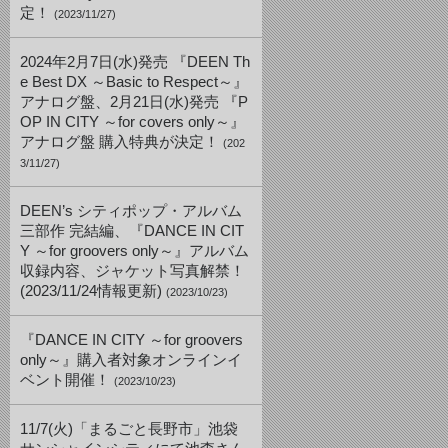
定！
(2023/11/27)
2024年2月7日(水)発売 『DEEN Th
e Best DX ～Basic to Respect～』
アナログ盤、2月21日(水)発売 『P
OP IN CITY ～for covers only～』
アナログ盤 購入特典が決定！
(202
3/11/27)
DEEN’s シティポップ・アルバム
三部作 完結編、『DANCE IN CIT
Y ～for groovers only～』アルバム
収録内容、ジャケット写真解禁！
(2023/11/24情報更新)
(2023/10/23)
『DANCE IN CITY ～for groovers
only～』購入者対象オンラインイ
ベント開催！
(2023/10/23)
11/7(火)「まるごと長野市」池袋