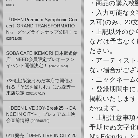
・商品の購入枚
0/01)
・入力可能な文
ス可)のみ。2
『DEEN Premium Symphonic Con
cert -GRAND TRANSFORMATIO
・上記以外のひ
N-』 グッズラインナップ公開！
(2
などは予告なく
025/11/05)
ださい。
SOBA CAFE IKEMORI 日本武道館
・アーティスト
店 NEED会員限定プレオープン
イベント開催決定！
(2025/07/23)
ない場合がござ
・ニックネーム
7/26(土)阪急うめだ本店で開催さ
・登録期間中にご
れる「そばを愉しむ」に池森秀一
来店決定
(2025/07/17)
掲載いたします
かねます。
「DEEN LIVE JOY-Break25 ～DA
NCE IN CITY～」プレミアム上映
・上記注意事項
会直前情報
(2025/06/19)
予期せぬ文字化
N’s Frie
6/11発売「DEEN LIVE IN CITY 20