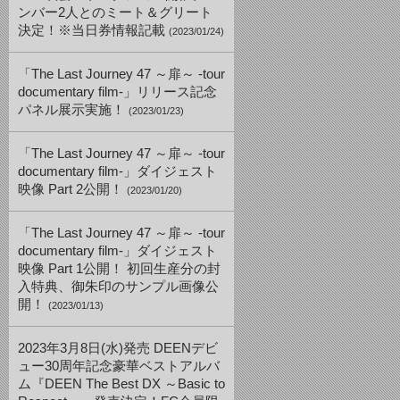
ンバー2人とのミート＆グリート
決定！※当日券情報記載
(2023/01/24)
「The Last Journey 47 ～扉～ -tour
documentary film-」リリース記念
パネル展示実施！
(2023/01/23)
「The Last Journey 47 ～扉～ -tour
documentary film-」ダイジェスト
映像 Part 2公開！
(2023/01/20)
「The Last Journey 47 ～扉～ -tour
documentary film-」ダイジェスト
映像 Part 1公開！ 初回生産分の封
入特典、御朱印のサンプル画像公
開！
(2023/01/13)
2023年3月8日(水)発売 DEENデビ
ュー30周年記念豪華ベストアルバ
ム『DEEN The Best DX ～Basic to