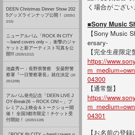
く場合がござい
DEEN Christmas Dinner Show 202
5グッズラインナップ公開！
(2025/1
■Sony Music
2/15)
【Sony Music 
ニューアルバム「ROCK IN CITY
ersary-
～band covers only～」衝撃のジャ
ケットと新アーティスト写真を公
【完全生産限定
開!!!
(2025/12/12)
https://www.so
m_medium=own
池森秀一：長野県警察 安曇野警
察署『一日警察署長』就任決定
(20
04300
25/12/08)
【通常盤】
https://www.so
アルバム発売記念「DEEN LIVE J
OY-Break26 ～ROCK ON!～」プ
m_medium=own
レミアム上映会＆トークショー開
04301
催！ 全国3都市限定！チケット受
付開始！
(2025/11/28)
【お名前の登録
『ROCK IN CITY ～band covers o