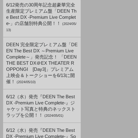
6/12発売の30周年記念超豪華完全
生産限定プレミアム盤「DEEN Th
e Best DX -Premium Live Complet
e-」の店舗別特典公開！！
(2024/05/
13)
DEEN 完全限定プレミアム盤「DE
EN The Best DX ～Premium Live
Complete～」発売記念！ 「DEEN
THE BEST DX＠EX THEATER R
OPPONGI [Day3]」プレミアム
上映会＆トークショーを6/13に開
催！
(2024/05/10)
6/12（水）発売『DEEN The Best
DX -Premium Live Complete-』ジ
ャケット写真と特典のネックスト
ラップを公開！！
(2024/05/01)
6/12（水）発売『DEEN The Best
DX -Premium Live Complete-』So