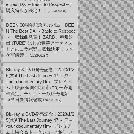
e Best DX ～Basic to Respect～』
購入特典が決定！！
(2023/02/08)
DEEN 30周年記念アルバム「DEE
N The Best DX ～Basic to Respect
～」収録曲発表！ ZARD、春畑道
哉 (TUBE) はじめ豪華アーティス
トとのコラボ楽曲収録決定！ジャ
ケ写解禁！
(2023/01/27)
Blu-ray & DVD発売記念！2023/1/2
6(木)｢The Last Journey 47 ～扉～
-tour documentary film-｣プレミア
ム上映会 全国4大都市にて一斉開
催決定。チケット一般販売開始！
※当日券情報記載
(2023/01/17)
Blu-ray & DVD発売記念！2023/1/2
5(水)｢The Last Journey 47 ～扉～
-tour documentary film-｣プレミア
ム上映会＆トークショー開催。メ