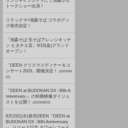
サンシャインシティにて池森さん
トークショー出演！
リラックマ×池森そば コラボグッ
ズ発売決定！
「池森そば 生そばアレンジキッチ
ン ヒタチエ店」9/15(金)グランド
オープン！
「DEEN クリスマスディナー＆コ
ンサート2023」開催決定！
(2023/08/
22)
『DEEN at BUDOKAN DX -30th A
nniversary-』の特典映像ダイジェ
ストを公開！
(2023/08/23)
8月23日(水)発売DEEN『DEEN at
BUDOKAN DX -30th Anniversary
-』 リリース記念 タワーレコード