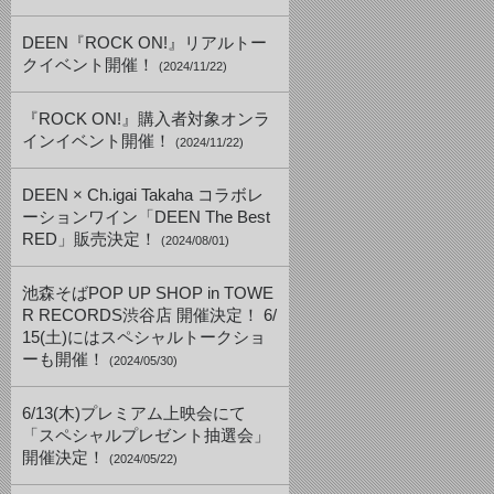
DEEN『ROCK ON!』リアルトー
クイベント開催！
(2024/11/22)
『ROCK ON!』購入者対象オンラ
インイベント開催！
(2024/11/22)
DEEN × Ch.igai Takaha コラボレ
ーションワイン「DEEN The Best
RED」販売決定！
(2024/08/01)
池森そばPOP UP SHOP in TOWE
R RECORDS渋谷店 開催決定！ 6/
15(土)にはスペシャルトークショ
ーも開催！
(2024/05/30)
6/13(木)プレミアム上映会にて
「スペシャルプレゼント抽選会」
開催決定！
(2024/05/22)