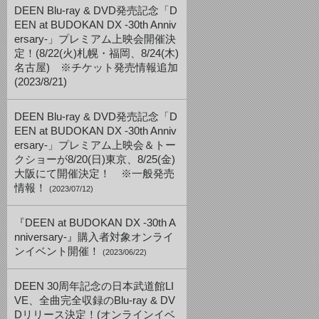
DEEN Blu-ray & DVD発売記念「D
EEN at BUDOKAN DX -30th Anniv
ersary-」プレミアム上映会開催決
定！(8/22(火)札幌・福岡、8/24(木)
名古屋) ※チケット発売情報追加
(2023/8/21)
DEEN Blu-ray & DVD発売記念「D
EEN at BUDOKAN DX -30th Anniv
ersary-」プレミアム上映会＆トー
クショーが8/20(日)東京、8/25(金)
大阪にて開催決定！ ※一般発売
情報！
(2023/07/12)
『DEEN at BUDOKAN DX -30th A
nniversary-』購入者対象オンライ
ンイベント開催！
(2023/06/22)
DEEN 30周年記念の日本武道館LI
VE、全曲完全収録のBlu-ray & DV
Dリリース決定！(オンラインイベ