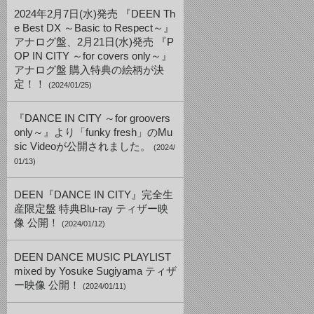
2024年2月7日(水)発売 『DEEN Th
e Best DX ～Basic to Respect～』
アナログ盤、2月21日(水)発売 『P
OP IN CITY ～for covers only～』
アナログ盤 購入特典の絵柄が決
定！！
(2024/01/25)
『DANCE IN CITY ～for groovers
only～』より「funky fresh」のMu
sic Videoが公開されました。
(2024/
01/13)
DEEN『DANCE IN CITY』完全生
産限定盤 特典Blu-ray ティザー映
像 公開！
(2024/01/12)
DEEN DANCE MUSIC PLAYLIST
mixed by Yosuke Sugiyama ティザ
ー映像 公開！
(2024/01/11)