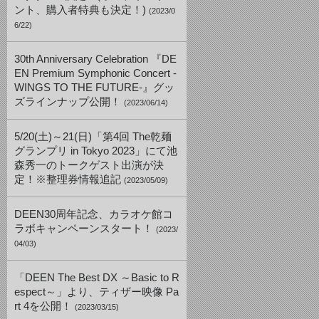
ント、購入者特典も決定！)
(2023/0
6/22)
30th Anniversary Celebration 『DE
EN Premium Symphonic Concert -
WINGS TO THE FUTURE-』グッ
ズラインナップ公開！
(2023/06/14)
5/20(土)～21(日)「第4回 The乾麺
グランプリ in Tokyo 2023」にて池
森秀一のトークゲスト出演が決
定！※整理券情報追記
(2023/05/09)
DEEN30周年記念、カラオケ館コ
ラボキャンペーンスタート！
(2023/
04/03)
「DEEN The Best DX ～Basic to R
espect～」より、ティザー映像 Pa
rt 4を公開！
(2023/03/15)