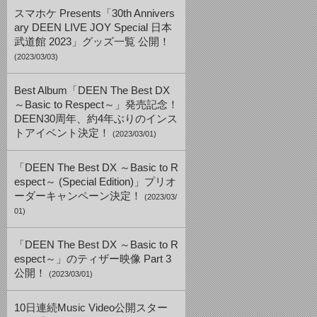
スマホケ Presents「30th Annivers
ary DEEN LIVE JOY Special 日本
武道館 2023」グッズ一覧 公開！
(2023/03/03)
Best Album「DEEN The Best DX
～Basic to Respect～」発売記念！
DEEN30周年、約4年ぶりのインス
トアイベント決定！
(2023/03/01)
「DEEN The Best DX ～Basic to R
espect～ (Special Edition)」プリオ
ーダーキャンペーン決定！
(2023/03/
01)
「DEEN The Best DX ～Basic to R
espect～」のティザー映像 Part 3
公開！
(2023/03/01)
10日連続Music Video公開スター