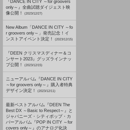
『DANCE IN CITY ～for groovers
only～』全曲試聴ダイジェスト映
像公開！
(2023/12/27)
New Album「DANCE IN CITY ～fo
r groovers only～」発売記念！イ
ンストアイベント決定！
(2023/12/15)
『DEEN クリスマスディナー＆コ
ンサート2023』グッズラインナッ
プ公開！
(2023/12/15)
ニューアルバム『DANCE IN CITY
～for groovers only～』購入者特典
デザイン決定！
(2023/12/11)
最新ベストアルバム『DEEN The
Best DX ～Basic to Respect～』と
ジャパニーズ・シティポップ・カ
バーアルバム『POP IN CITY ～for
covers only～』のアナログ化決