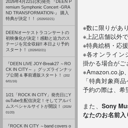
2026年4月22日(水)発売 『DEEN P
remium Symphonic Concert -GRA
ND TRANSFORMATION-』 購入
特典が決定！！
(2026/02/21)
※数に限りがあ
DEENオーケストラコンサートの
※上記店舗以外
初映像化が決定！感動と迫力のス
※特典絵柄・応
テージを完全収録!! 本日より予約
スタート！
(2026/02/21)
※各オンライン
掛かる場合がご
『DEEN LIVE JOY-Break27 ～RO
CK IN CITY～ 』グッズラインナッ
※Amazon.
プ公開 & 事前通販スタート！
(202
「特典対象商品
6/01/16)
予約の際は、希
1/21「ROCK IN CITY」発売日にY
ouTube生配信決定！そしてアルバ
また、
Sony 
ムスペシャルサイトが開設！
(2026/
なたのお名前入
01/20)
『ROCK IN CITY ～band covers o