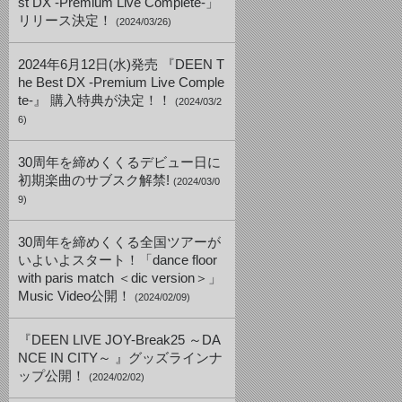
st DX -Premium Live Complete-」
リリース決定！
(2024/03/26)
2024年6月12日(水)発売 『DEEN T
he Best DX -Premium Live Comple
te-』 購入特典が決定！！
(2024/03/2
6)
30周年を締めくくるデビュー日に
初期楽曲のサブスク解禁!
(2024/03/0
9)
30周年を締めくくる全国ツアーが
いよいよスタート！「dance floor
with paris match ＜dic version＞」
Music Video公開！
(2024/02/09)
『DEEN LIVE JOY-Break25 ～DA
NCE IN CITY～ 』グッズラインナ
ップ公開！
(2024/02/02)