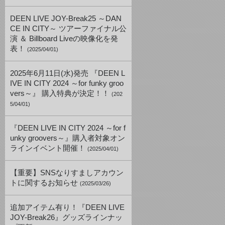
DEEN LIVE JOY-Break25 ～DAN
CE IN CITY～ ツアーファイナル公
演 ＆ Billboard Liveの映像化を発
表！
(2025/04/01)
2025年6月11日(水)発売 『DEEN L
IVE IN CITY 2024 ～for funky groo
vers～』 購入特典が決定！！
(202
5/04/01)
『DEEN LIVE IN CITY 2024 ～for f
unky groovers～』購入者対象オン
ラインイベント開催！
(2025/04/01)
【重要】SNSなりすましアカウン
トに関するお知らせ
(2025/03/26)
追加アイテム有り！『DEEN LIVE
JOY-Break26』グッズラインナッ