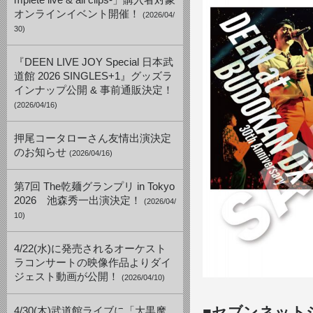
mplete live & all clips-」購入者対象
オンラインイベント開催！
(2026/04/
30)
『DEEN LIVE JOY Special 日本武
道館 2026 SINGLES+1』グッズラ
インナップ公開 & 事前通販決定！
(2026/04/16)
押尾コータローさん友情出演決定
のお知らせ
(2026/04/16)
第7回 The乾麺グランプリ in Tokyo
2026 池森秀一出演決定！
(2026/04/
10)
4/22(水)に発売されるオーケスト
ラコンサートの映像作品よりダイ
ジェスト動画が公開！
(2026/04/10)
■セブンネット
4/30(木)武道館ライブに「大黒摩