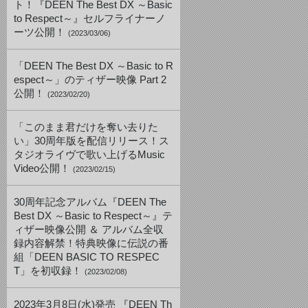
ト！『DEEN The Best DX ～Basic
to Respect～』セルフライナーノ
ーツ公開！
(2023/03/06)
「DEEN The Best DX ～Basic to R
espect～」のティザー映像 Part 2
公開！
(2023/02/20)
「このまま君だけを奪い去りた
い」30周年版を配信リリース！ス
タジオライヴで歌い上げるMusic
Video公開！
(2023/02/15)
30周年記念アルバム『DEEN The
Best DX ～Basic to Respect～』テ
ィザー映像公開 ＆ アルバム全収
録内容解禁！特典映像に伝説の番
組「DEEN BASIC TO RESPEC
T」を初収録！
(2023/02/08)
2023年3月8日(水)発売 『DEEN Th