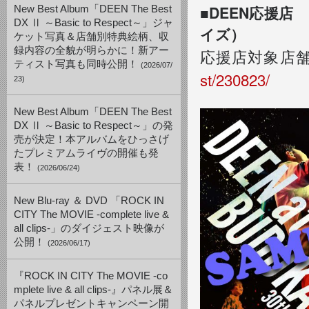
■DEEN応援
New Best Album「DEEN The Best
DX Ⅱ ～Basic to Respect～」ジャ
イズ）
ケット写真＆店舗別特典絵柄、収
録内容の全貌が明らかに！新アー
応援店対象店
ティスト写真も同時公開！
(2026/07/
st/230823/
23)
New Best Album「DEEN The Best
DX Ⅱ ～Basic to Respect～」の発
売が決定！本アルバムをひっさげ
たプレミアムライヴの開催も発
表！
(2026/06/24)
New Blu-ray ＆ DVD 「ROCK IN
CITY The MOVIE -complete live &
all clips-」のダイジェスト映像が
公開！
(2026/06/17)
『ROCK IN CITY The MOVIE -co
mplete live & all clips-』パネル展＆
パネルプレゼントキャンペーン開