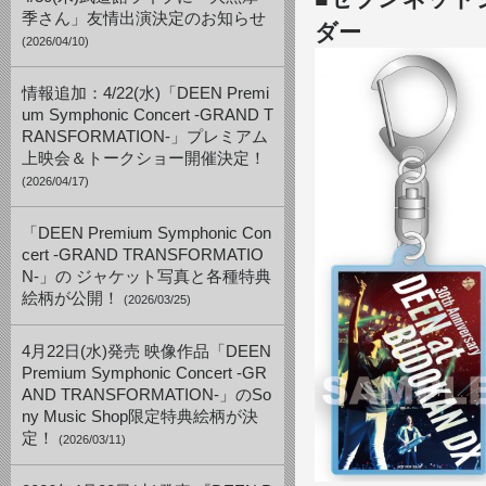
季さん」友情出演決定のお知らせ
ダー
(2026/04/10)
情報追加：4/22(水)「DEEN Premi
um Symphonic Concert -GRAND T
RANSFORMATION-」プレミアム
上映会＆トークショー開催決定！
(2026/04/17)
「DEEN Premium Symphonic Con
cert -GRAND TRANSFORMATIO
N-」の ジャケット写真と各種特典
絵柄が公開！
(2026/03/25)
4月22日(水)発売 映像作品「DEEN
Premium Symphonic Concert -GR
AND TRANSFORMATION-」のSo
ny Music Shop限定特典絵柄が決
定！
(2026/03/11)