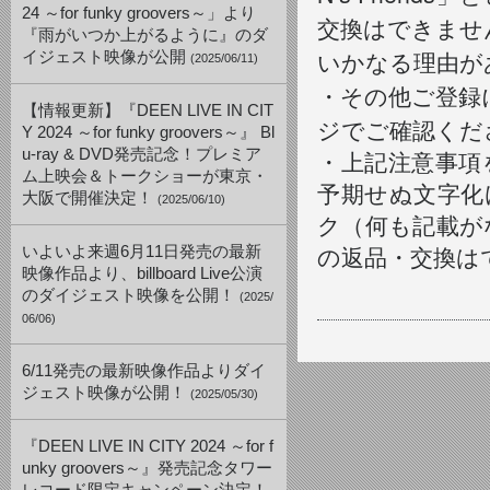
24 ～for funky groovers～」より
交換はできませ
『雨がいつか上がるように』のダ
いかなる理由が
イジェスト映像が公開
(2025/06/11)
・その他ご登録に関
【情報更新】『DEEN LIVE IN CIT
ジでご確認くだ
Y 2024 ～for funky groovers～』 Bl
u-ray & DVD発売記念！プレミア
・上記注意事項
ム上映会＆トークショーが東京・
予期せぬ文字化
大阪で開催決定！
(2025/06/10)
ク（何も記載が
いよいよ来週6月11日発売の最新
の返品・交換は
映像作品より、billboard Live公演
のダイジェスト映像を公開！
(2025/
06/06)
6/11発売の最新映像作品よりダイ
ジェスト映像が公開！
(2025/05/30)
『DEEN LIVE IN CITY 2024 ～for f
unky groovers～』発売記念タワー