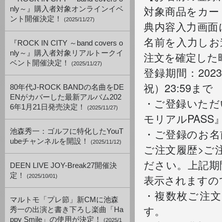
対象商品をカー
nly～』購入者対象オンラインイベ
ント開催決定！
(2025/11/27)
典内容入力画面
名前を入力しお
『ROCK IN CITY ～band covers o
nly～』購入者対象リアルトークイ
注文を確定した
ベント開催決定！
(2025/11/27)
登録期間：2023
祝）23:59まで
80年代J-ROCK BANDの名曲をDE
ENがカバーした最新アルバム202
・ご登録いただ
6年1月21日発売決定！
(2025/11/27)
モリアルPAS
・ご登録のお名前は
池森秀一：ゴルフに特化したYouT
ubeチャンネルを開設！
(2025/11/12)
ご注文履歴>ご
ださい。上記期
DEEN LIVE JOY-Break27開催決
定！
表示されますの
(2025/10/01)
・複数枚ご注
マルトモ「プレ節」新CMに池森
す。
秀一の出演と書き下ろし楽曲「Ha
ppy Smile」の使用が決定！
(2025/1