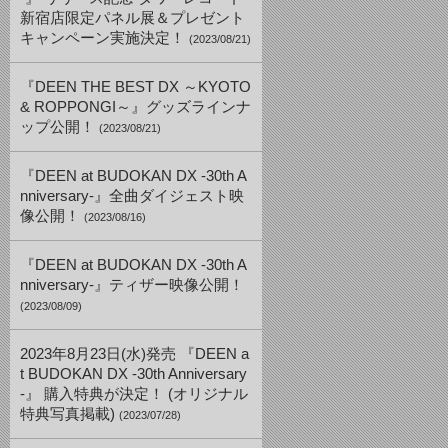
新宿店限定パネル展＆プレゼント
キャンペーン実施決定！
(2023/08/21)
『DEEN THE BEST DX ～KYOTO
& ROPPONGI～』グッズラインナ
ップ公開！
(2023/08/21)
『DEEN at BUDOKAN DX -30th A
nniversary-』全曲ダイジェスト映
像公開！
(2023/08/16)
『DEEN at BUDOKAN DX -30th A
nniversary-』ティザー映像公開！
(2023/08/09)
2023年8月23日(水)発売 『DEEN a
t BUDOKAN DX -30th Anniversary
-』 購入特典が決定！ (オリジナル
特典写真掲載)
(2023/07/28)