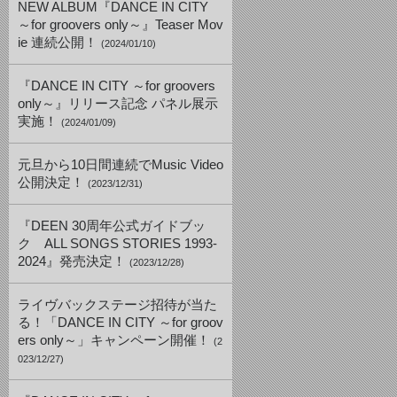
NEW ALBUM『DANCE IN CITY
～for groovers only～』Teaser Mov
ie 連続公開！
(2024/01/10)
『DANCE IN CITY ～for groovers
only～』リリース記念 パネル展示
実施！
(2024/01/09)
元旦から10日間連続でMusic Video
公開決定！
(2023/12/31)
『DEEN 30周年公式ガイドブッ
ク ALL SONGS STORIES 1993-
2024』発売決定！
(2023/12/28)
ライヴバックステージ招待が当た
る！「DANCE IN CITY ～for groov
ers only～」キャンペーン開催！
(2
023/12/27)