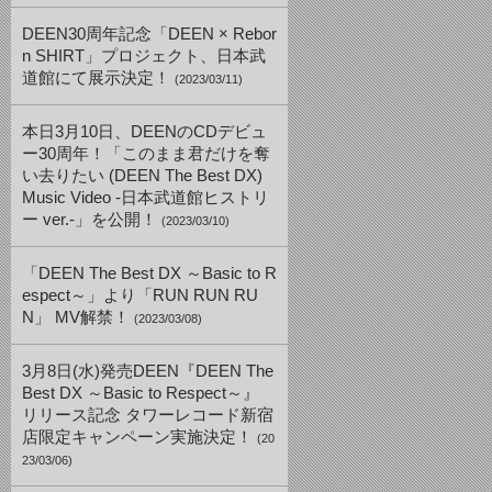
DEEN30周年記念「DEEN × Rebor
n SHIRT」プロジェクト、日本武
道館にて展示決定！
(2023/03/11)
本日3月10日、DEENのCDデビュ
ー30周年！「このまま君だけを奪
い去りたい (DEEN The Best DX)
Music Video -日本武道館ヒストリ
ー ver.-」を公開！
(2023/03/10)
「DEEN The Best DX ～Basic to R
espect～」より「RUN RUN RU
N」 MV解禁！
(2023/03/08)
3月8日(水)発売DEEN『DEEN The
Best DX ～Basic to Respect～』
リリース記念 タワーレコード新宿
店限定キャンペーン実施決定！
(20
23/03/06)