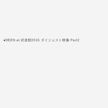
●DEEN at 武道館2015 ダイジェスト映像 Part2