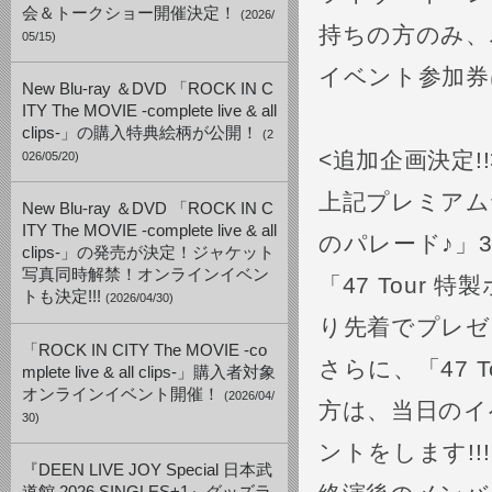
会＆トークショー開催決定！
(2026/
持ちの方のみ、
05/15)
イベント参加券
New Blu-ray ＆DVD 「ROCK IN C
ITY The MOVIE -complete live & all
clips-」の購入特典絵柄が公開！
(2
<追加企画決定!!
026/05/20)
上記プレミアム
New Blu-ray ＆DVD 「ROCK IN C
ITY The MOVIE -complete live & all
のパレード♪」
clips-」の発売が決定！ジャケット
写真同時解禁！オンラインイベン
「47 Tour
トも決定!!!
(2026/04/30)
り先着でプレゼ
「ROCK IN CITY The MOVIE -co
さらに、「47 
mplete live & all clips-」購入者対象
オンラインイベント開催！
(2026/04/
方は、当日のイ
30)
ントをします!!!
『DEEN LIVE JOY Special 日本武