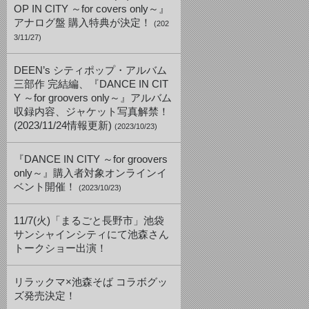
OP IN CITY ～for covers only～』
アナログ盤 購入特典が決定！
(202
3/11/27)
DEEN’s シティポップ・アルバム
三部作 完結編、『DANCE IN CIT
Y ～for groovers only～』アルバム
収録内容、ジャケット写真解禁！
(2023/11/24情報更新)
(2023/10/23)
『DANCE IN CITY ～for groovers
only～』購入者対象オンラインイ
ベント開催！
(2023/10/23)
11/7(火)「まるごと長野市」池袋
サンシャインシティにて池森さん
トークショー出演！
リラックマ×池森そば コラボグッ
ズ発売決定！