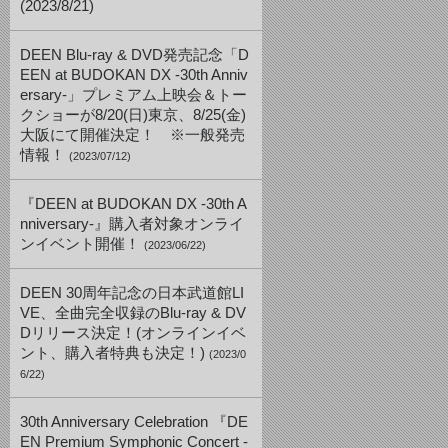
(2023/8/21)
DEEN Blu-ray & DVD発売記念「D
EEN at BUDOKAN DX -30th Anniv
ersary-」プレミアム上映会＆トー
クショーが8/20(日)東京、8/25(金)
大阪にて開催決定！ ※一般発売
情報！
(2023/07/12)
『DEEN at BUDOKAN DX -30th A
nniversary-』購入者対象オンライ
ンイベント開催！
(2023/06/22)
DEEN 30周年記念の日本武道館LI
VE、全曲完全収録のBlu-ray & DV
Dリリース決定！(オンラインイベ
ント、購入者特典も決定！)
(2023/0
6/22)
30th Anniversary Celebration 『DE
EN Premium Symphonic Concert -