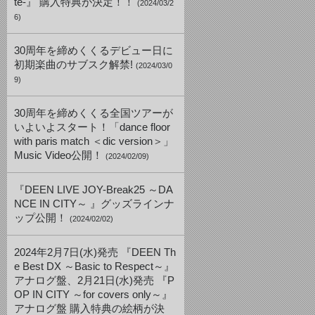
te-』 購入特典が決定！！
(2024/03/2
6)
30周年を締めくくるデビュー日に
初期楽曲のサブスク解禁!
(2024/03/0
9)
30周年を締めくくる全国ツアーが
いよいよスタート！「dance floor
with paris match ＜dic version＞」
Music Video公開！
(2024/02/09)
『DEEN LIVE JOY-Break25 ～DA
NCE IN CITY～ 』グッズラインナ
ップ公開！
(2024/02/02)
2024年2月7日(水)発売 『DEEN Th
e Best DX ～Basic to Respect～』
アナログ盤、2月21日(水)発売 『P
OP IN CITY ～for covers only～』
アナログ盤 購入特典の絵柄が決