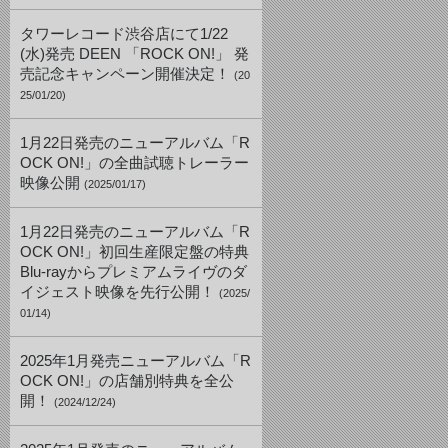
タワーレコード渋谷店にて1/22
(水)発売 DEEN 「ROCK ON!」 発
売記念キャンペーン開催決定！
(20
25/01/20)
1月22日発売のニューアルバム「R
OCK ON!」の全曲試聴トレーラー
映像公開
(2025/01/17)
1月22日発売のニューアルバム「R
OCK ON!」初回生産限定盤の特典
Blu-rayからプレミアムライヴのダ
イジェスト映像を先行公開！
(2025/
01/14)
2025年1月発売ニューアルバム「R
OCK ON!」の店舗別特典を全公
開！
(2024/12/24)