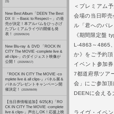
23)
＜プレミアム予
New Best Album「DEEN The Best
会場の当日即売
DX Ⅱ ～Basic to Respect～」の発
売が決定！本アルバムをひっさげ
ル「君へのパレ
たプレミアムライヴの開催も発
表！
《期間限定盤 typ
(2026/06/24)
L-4863～486
New Blu-ray ＆ DVD 「ROCK IN
CITY The MOVIE -complete live &
か》をご予約頂
all clips-」のダイジェスト映像が
公開！
(2026/06/17)
イベント参加券
7都道府県ツア
『ROCK IN CITY The MOVIE -co
mplete live & all clips-』パネル展＆
会」にご参加頂け
パネルプレゼントキャンペーン開
催決定！
(2026/06/09)
DEENに会える
【当日券情報追加】6/25(木)「RO
CK IN CITY The MOVIE -complete
ライヴ・イベン
live & clips-」声出しOK！応援上映