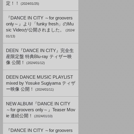
定！！
(2024/01/25)
『DANCE IN CITY ～for groovers
only～』より「funky fresh」のMu
sic Videoが公開されました。
(2024/
01/13)
DEEN『DANCE IN CITY』完全生
産限定盤 特典Blu-ray ティザー映
像 公開！
(2024/01/12)
DEEN DANCE MUSIC PLAYLIST
mixed by Yosuke Sugiyama ティザ
ー映像 公開！
(2024/01/11)
NEW ALBUM『DANCE IN CITY
～for groovers only～』Teaser Mov
ie 連続公開！
(2024/01/10)
『DANCE IN CITY ～for groovers