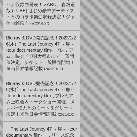
～」収録曲発表！ ZARD、春畑道
哉 (TUBE) はじめ豪華アーティス
トとのコラボ楽曲収録決定！ジャ
ケ写解禁！
(2023/01/27)
Blu-ray & DVD発売記念！2023/1/2
6(木)｢The Last Journey 47 ～扉～
-tour documentary film-｣プレミア
ム上映会 全国4大都市にて一斉開
催決定。チケット一般販売開始！
※当日券情報記載
(2023/01/17)
Blu-ray & DVD発売記念！2023/1/2
5(水)｢The Last Journey 47 ～扉～
-tour documentary film-｣プレミア
ム上映会＆トークショー開催。メ
ンバー2人とのミート＆グリート
決定！※当日券情報記載
(2023/01/24)
「The Last Journey 47 ～扉～ -tour
documentary film-」リリース記念