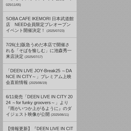
025/11/05)
SOBA CAFE IKEMORI 日本武道館
店 NEED会員限定プレオープン
イベント開催決定！
(2025/07/23)
7/26(土)阪急うめだ本店で開催さ
れる「そばを愉しむ」に池森秀一
来店決定
(2025/07/17)
「DEEN LIVE JOY-Break25 ～DA
NCE IN CITY～」プレミアム上映
会直前情報
(2025/06/19)
6/11発売「DEEN LIVE IN CITY 20
24 ～for funky groovers～」より
『雨がいつか上がるように』のダ
イジェスト映像が公開
(2025/06/11)
【情報更新】『DEEN LIVE IN CIT