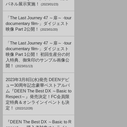
パネル展示実施！
(2023/01/23)
「The Last Journey 47 ～扉～ -tour
documentary film-」ダイジェスト
映像 Part 2公開！
(2023/01/20)
「The Last Journey 47 ～扉～ -tour
documentary film-」ダイジェスト
映像 Part 1公開！ 初回生産分の封
入特典、御朱印のサンプル画像公
開！
(2023/01/13)
2023年3月8日(水)発売 DEENデビ
ュー30周年記念豪華ベストアルバ
ム『DEEN The Best DX ～Basic to
Respect～』発売決定！FC会員限
定特典＆オンラインイベントも決
定！
(2022/12/28)
『DEEN The Best DX ～Basic to R