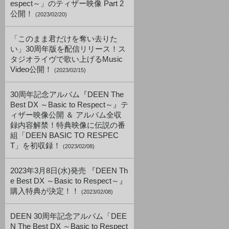
espect～」のティザー映像 Part 2
公開！
(2023/02/20)
「このまま君だけを奪い去りた
い」30周年版を配信リリース！ス
タジオライヴで歌い上げるMusic
Video公開！
(2023/02/15)
30周年記念アルバム『DEEN The
Best DX ～Basic to Respect～』テ
ィザー映像公開 ＆ アルバム全収
録内容解禁！特典映像に伝説の番
組「DEEN BASIC TO RESPEC
T」を初収録！
(2023/02/08)
2023年3月8日(水)発売 『DEEN Th
e Best DX ～Basic to Respect～』
購入特典が決定！！
(2023/02/08)
DEEN 30周年記念アルバム「DEE
N The Best DX ～Basic to Respect