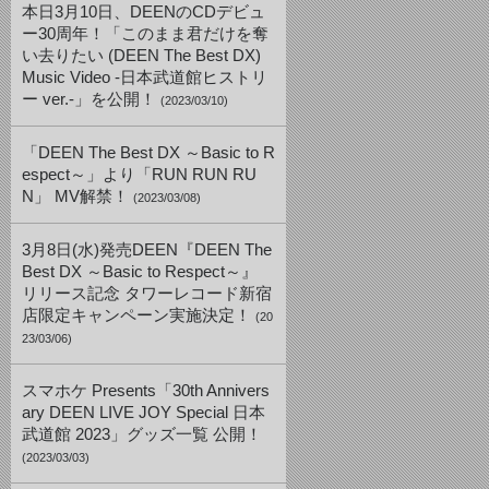
本日3月10日、DEENのCDデビュ
ー30周年！「このまま君だけを奪
い去りたい (DEEN The Best DX)
Music Video -日本武道館ヒストリ
ー ver.-」を公開！
(2023/03/10)
「DEEN The Best DX ～Basic to R
espect～」より「RUN RUN RU
N」 MV解禁！
(2023/03/08)
3月8日(水)発売DEEN『DEEN The
Best DX ～Basic to Respect～』
リリース記念 タワーレコード新宿
店限定キャンペーン実施決定！
(20
23/03/06)
スマホケ Presents「30th Annivers
ary DEEN LIVE JOY Special 日本
武道館 2023」グッズ一覧 公開！
(2023/03/03)