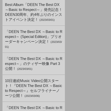
Best Album「DEEN The Best DX
～Basic to Respect～」発売記念！
DEEN30周年、約4年ぶりのインス
トアイベント決定！
(2023/03/01)
「DEEN The Best DX ～Basic to R
espect～ (Special Edition)」プリオ
ーダーキャンペーン決定！
(2023/03/
01)
「DEEN The Best DX ～Basic to R
espect～」のティザー映像 Part 3
公開！
(2023/03/01)
10日連続Music Video公開スター
ト！『DEEN The Best DX ～Basic
to Respect～』セルフライナーノ
ーツ公開！
(2023/03/06)
「DEEN The Best DX ～Basic to R