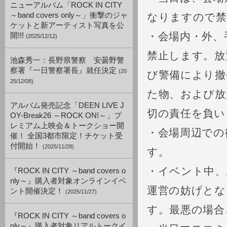
ニューアルバム「ROCK IN CITY
～band covers only～」衝撃のジャ
なりますので禁
ケットと新アーティスト写真を公
・会場内・外、
開!!!
(2025/12/12)
禁止します。放
池森秀一：長野県警察 安曇野警
察署『一日警察署長』就任決定
(20
び警備により撤
25/12/08)
た物、および放
アルバム発売記念「DEEN LIVE J
切の責任を負い
OY-Break26 ～ROCK ON!～」プ
レミアム上映会＆トークショー開
・会場周辺での
催！ 全国3都市限定！チケット受
付開始！
(2025/11/28)
す。
・イベント中、
『ROCK IN CITY ～band covers o
nly～』購入者対象オンラインイベ
運営の妨げとな
ント開催決定！
(2025/11/27)
す。最悪の場合
『ROCK IN CITY ～band covers o
nly～』購入者対象リアルトークイ