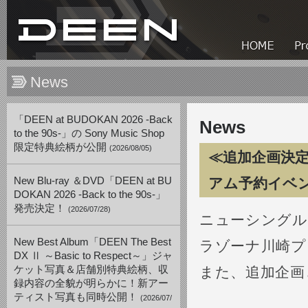
News
「DEEN at BUDOKAN 2026 -Back
News
to the 90s-」の Sony Music Shop
限定特典絵柄が公開
(2026/08/05)
≪追加企画決定
New Blu-ray ＆DVD「DEEN at BU
アム予約イベン
DOKAN 2026 -Back to the 90s-」
発売決定！
(2026/07/28)
ニューシングル
New Best Album「DEEN The Best
ラゾーナ川崎プ
DX Ⅱ ～Basic to Respect～」ジャ
ケット写真＆店舗別特典絵柄、収
また、追加企画
録内容の全貌が明らかに！新アー
ティスト写真も同時公開！
(2026/07/