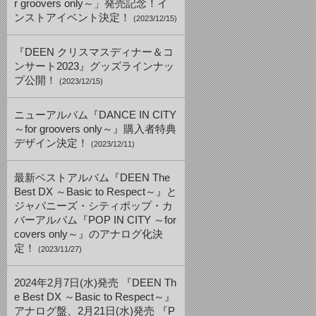
r groovers only～」発売記念！イ
ンストアイベント決定！
(2023/12/15)
『DEEN クリスマスディナー＆コ
ンサート2023』グッズラインナッ
プ公開！
(2023/12/15)
ニューアルバム『DANCE IN CITY
～for groovers only～』購入者特典
デザイン決定！
(2023/12/11)
最新ベストアルバム『DEEN The
Best DX ～Basic to Respect～』と
ジャパニーズ・シティポップ・カ
バーアルバム『POP IN CITY ～for
covers only～』のアナログ化決
定！
(2023/11/27)
2024年2月7日(水)発売 『DEEN Th
e Best DX ～Basic to Respect～』
アナログ盤、2月21日(水)発売 『P