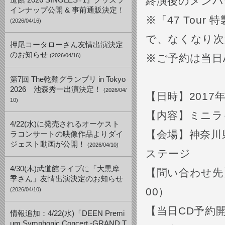
終演後のメンバ
道館 2026 SINGLES+1』グッズラ
インナップ公開 & 事前通販決定！
※「47 Tou
(2026/04/16)
で、なくなり次
押尾コータローさん友情出演決定
のお知らせ
(2026/04/16)
※ご予約は当日
第7回 The乾麺グランプリ in Tokyo
2026 池森秀一出演決定！
(2026/04/
【日時】2017年5
10)
【内容】ミニ
4/22(水)に発売されるオーケスト
【会場】神奈川
ラコンサートの映像作品よりダイ
ジェスト動画が公開！
(2026/04/10)
ステージ
4/30(木)武道館ライブに「大黒摩
【問い合わせ先】 
季さん」友情出演決定のお知らせ
00）
(2026/04/10)
【当日CD予約開始
情報追加：4/22(水)「DEEN Premi
um Symphonic Concert -GRAND T