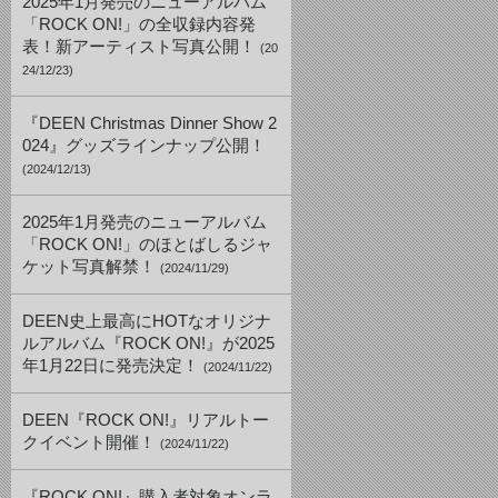
2025年1月発売のニューアルバム
「ROCK ON!」の全収録内容発
表！新アーティスト写真公開！
(20
24/12/23)
『DEEN Christmas Dinner Show 2
024』グッズラインナップ公開！
(2024/12/13)
2025年1月発売のニューアルバム
「ROCK ON!」のほとばしるジャ
ケット写真解禁！
(2024/11/29)
DEEN史上最高にHOTなオリジナ
ルアルバム『ROCK ON!』が2025
年1月22日に発売決定！
(2024/11/22)
DEEN『ROCK ON!』リアルトー
クイベント開催！
(2024/11/22)
『ROCK ON!』購入者対象オンラ