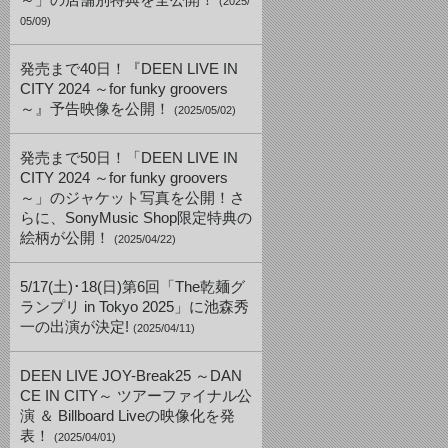
～」の店舗別特典を全公開！
(2025/
05/09)
発売まで40日！『DEEN LIVE IN
CITY 2024 ～for funky groovers
～』予告映像を公開！
(2025/05/02)
発売まで50日！「DEEN LIVE IN
CITY 2024 ～for funky groovers
～」のジャケット写真を公開！さ
らに、SonyMusic Shop限定特典の
絵柄が公開！
(2025/04/22)
5/17(土)･18(日)第6回「The乾麺グ
ランプリ in Tokyo 2025」に池森秀
一の出演が決定!
(2025/04/11)
DEEN LIVE JOY-Break25 ～DAN
CE IN CITY～ ツアーファイナル公
演 ＆ Billboard Liveの映像化を発
表！
(2025/04/01)