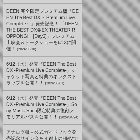
DEEN 完全限定プレミアム盤「DE
EN The Best DX ～Premium Live
Complete～」発売記念！ 「DEEN
THE BEST DX＠EX THEATER R
OPPONGI [Day3]」プレミアム
上映会＆トークショーを6/13に開
催！
(2024/05/10)
6/12（水）発売『DEEN The Best
DX -Premium Live Complete-』ジ
ャケット写真と特典のネックスト
ラップを公開！！
(2024/05/01)
6/12（水）発売『DEEN The Best
DX -Premium Live Complete-』So
ny Music Shop限定特典の復刻メ
モリアルパスを公開！！
(2024/04/24)
アナログ盤＋公式ガイドブック発
売記念サイン会を４都市のHMVで