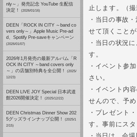
nly～」発売記念 YouTube 生配信
止します。（撮
決定！
(2026/01/16)
・当日の事故・
DEEN「ROCK IN CITY ～band co
せて頂くことが
vers only～」Apple Music Pre-ad
d、Spotify Pre-saveキャンペーン
・当日の状況に
(2026/01/07)
す。
2026年1月発売の最新アルバム「R
OCK IN CITY ～band covers only
・イベント参加
～」の店舗別特典を全公開！
(2025/
さい。
12/23)
・イベント内容
DEEN LIVE JOY Special 日本武道
館2026開催決定！
(2025/12/22)
せんので、予め
・プレゼント・
DEEN Christmas Dinner Show 202
5グッズラインナップ公開！
(2025/1
す。事前にスタ
2/15)
・当日は、会場