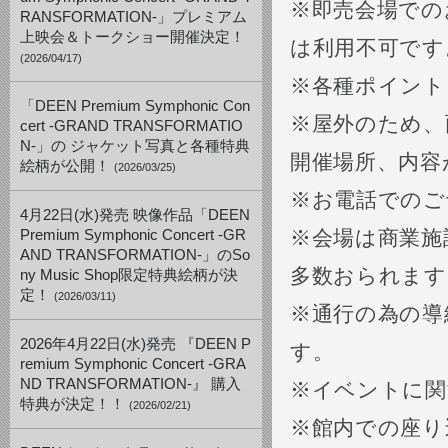
※即売会場での
RANSFORMATION-」プレミアム
上映会＆トークショー開催決定！
は利用不可です
(2026/04/17)
※各種ポイント
「DEEN Premium Symphonic Con
※屋外のため、
cert -GRAND TRANSFORMATIO
N-」の ジャケット写真と各種特典
開催場所、内容
絵柄が公開！
(2026/03/25)
※お電話でのご
4月22日(水)発売 映像作品「DEEN
※会場は商業施
Premium Symphonic Concert -GR
AND TRANSFORMATION-」のSo
多数おられます
ny Music Shop限定特典絵柄が決
定！
(2026/03/11)
※通行の為の導
2026年4月22日(水)発売 『DEEN P
す。
remium Symphonic Concert -GRA
ND TRANSFORMATION-』 購入
※イベントに関
特典が決定！！
(2026/02/21)
※館内での座り