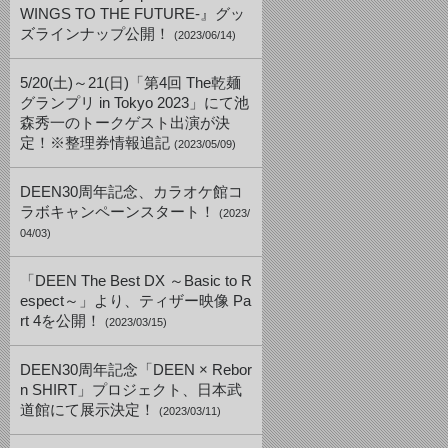
WINGS TO THE FUTURE-』グッ
ズラインナップ公開！
(2023/06/14)
5/20(土)～21(日)「第4回 The乾麺
グランプリ in Tokyo 2023」にて池
森秀一のトークゲスト出演が決
定！※整理券情報追記
(2023/05/09)
DEEN30周年記念、カラオケ館コ
ラボキャンペーンスタート！
(2023/
04/03)
「DEEN The Best DX ～Basic to R
espect～」より、ティザー映像 Pa
rt 4を公開！
(2023/03/15)
DEEN30周年記念「DEEN × Rebor
n SHIRT」プロジェクト、日本武
道館にて展示決定！
(2023/03/11)