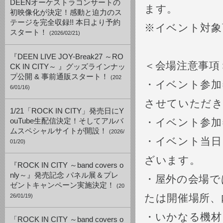
DEENオーケストラコンサートの
ます。
初映像化が決定！感動と迫力のス
テージを完全収録!! 本日より予約
※イベント対象
スタート！
(2026/02/21)
『DEEN LIVE JOY-Break27 ～RO
＜会場注意事項
CK IN CITY～ 』グッズラインナッ
プ公開 & 事前通販スタート！
(202
・イベント参加
6/01/16)
させていただ
1/21「ROCK IN CITY」発売日にY
・イベント参加
ouTube生配信決定！そしてアルバ
ムスペシャルサイトが開設！
(2026/
・イベント当日
01/20)
ざいます。
『ROCK IN CITY ～band covers o
nly～』発売記念 パネル展＆プレ
・屋外の会場で
ゼントキャンペーン実施決定！
(20
たは開催場所、
26/01/19)
・いかなる機材
「ROCK IN CITY ～band covers o