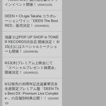
インイベント開催！
(2024/11/22)
DEEN × Ch.igai Takaha コラボレ
ーションワイン「DEEN The Best
RED」販売決定！
(2024/08/01)
池森そばPOP UP SHOP in TOWE
R RECORDS渋谷店 開催決定！ 6/
15(土)にはスペシャルトークショ
ーも開催！
(2024/05/30)
6/13(木)プレミアム上映会にて
「スペシャルプレゼント抽選会」
開催決定！
(2024/05/22)
6/12発売の30周年記念超豪華完全
生産限定プレミアム盤「DEEN Th
e Best DX -Premium Live Complet
e-」の店舗別特典公開！！
(2024/05/
13)