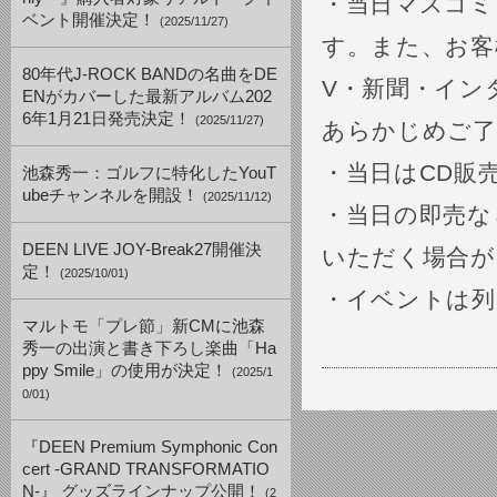
・当日マスコミ
ベント開催決定！
(2025/11/27)
す。また、お客
80年代J-ROCK BANDの名曲をDE
V・新聞・イン
ENがカバーした最新アルバム202
6年1月21日発売決定！
(2025/11/27)
あらかじめご了
・当日はCD販
池森秀一：ゴルフに特化したYouT
ubeチャンネルを開設！
(2025/11/12)
・当日の即売な
DEEN LIVE JOY-Break27開催決
いただく場合が
定！
(2025/10/01)
・イベントは列
マルトモ「プレ節」新CMに池森
秀一の出演と書き下ろし楽曲「Ha
ppy Smile」の使用が決定！
(2025/1
0/01)
『DEEN Premium Symphonic Con
cert -GRAND TRANSFORMATIO
N-』 グッズラインナップ公開！
(2