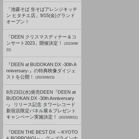
「池森そば 生そばアレンジキッチ
ン ヒタチエ店」9/15(金)グランド
オープン！
「DEEN クリスマスディナー＆コ
ンサート2023」開催決定！
(2023/08/
22)
『DEEN at BUDOKAN DX -30th A
nniversary-』の特典映像ダイジェ
ストを公開！
(2023/08/23)
8月23日(水)発売DEEN『DEEN at
BUDOKAN DX -30th Anniversary
-』 リリース記念 タワーレコード
新宿店限定パネル展＆プレゼント
キャンペーン実施決定！
(2023/08/21)
『DEEN THE BEST DX ～KYOTO
& ROPPONGI～』グッズラインナ