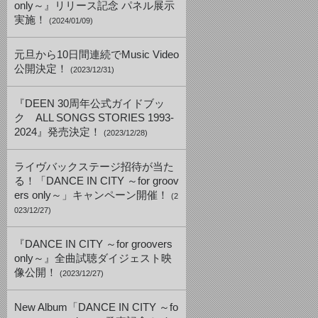
only～』リリース記念 パネル展示
実施！
(2024/01/09)
元旦から10日間連続でMusic Video
公開決定！
(2023/12/31)
『DEEN 30周年公式ガイドブッ
ク ALL SONGS STORIES 1993-
2024』発売決定！
(2023/12/28)
ライヴバックステージ招待が当た
る！「DANCE IN CITY ～for groov
ers only～」キャンペーン開催！
(2
023/12/27)
『DANCE IN CITY ～for groovers
only～』全曲試聴ダイジェスト映
像公開！
(2023/12/27)
New Album「DANCE IN CITY ～fo