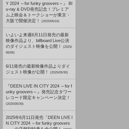
Y 2024 ～for funky groovers～』 Bl
u-ray & DVD発売記念！プレミア
ム上映会＆トークショーが東京・
大阪で開催決定！
(2025/06/10)
いよいよ来週6月11日発売の最新
映像作品より、billboard Live公演
のダイジェスト映像を公開！
(2025/
06/06)
6/11発売の最新映像作品よりダイ
ジェスト映像が公開！
(2025/05/30)
『DEEN LIVE IN CITY 2024 ～for f
unky groovers～』発売記念タワー
レコード限定キャンペーン決定！
(2025/05/30)
2025年6月11日発売「DEEN LIVE I
N CITY 2024 ～for funky groovers