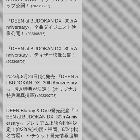
ップ公開！
(2023/08/21)
『DEEN at BUDOKAN DX -30th A
nniversary-』全曲ダイジェスト映
像公開！
(2023/08/16)
『DEEN at BUDOKAN DX -30th A
nniversary-』ティザー映像公開！
(2023/08/09)
2023年8月23日(水)発売 『DEEN a
t BUDOKAN DX -30th Anniversary
-』 購入特典が決定！ (オリジナル
特典写真掲載)
(2023/07/28)
DEEN Blu-ray & DVD発売記念「D
EEN at BUDOKAN DX -30th Anniv
ersary-」プレミアム上映会開催決
定！(8/22(火)札幌・福岡、8/24(木)
名古屋) ※チケット発売情報追加