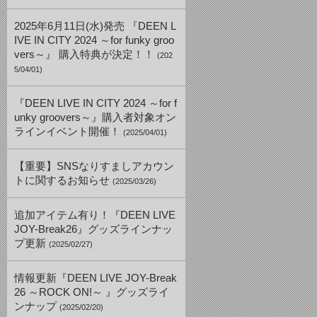
2025年6月11日(水)発売 『DEEN L
IVE IN CITY 2024 ～for funky groo
vers～』 購入特典が決定！！
(202
5/04/01)
『DEEN LIVE IN CITY 2024 ～for f
unky groovers～』購入者対象オン
ラインイベント開催！
(2025/04/01)
【重要】SNSなりすましアカウン
トに関するお知らせ
(2025/03/26)
追加アイテム有り！『DEEN LIVE
JOY-Break26』グッズラインナッ
プ更新
(2025/02/27)
情報更新『DEEN LIVE JOY-Break
26 ～ROCK ON!～ 』グッズライ
ンナップ
(2025/02/20)