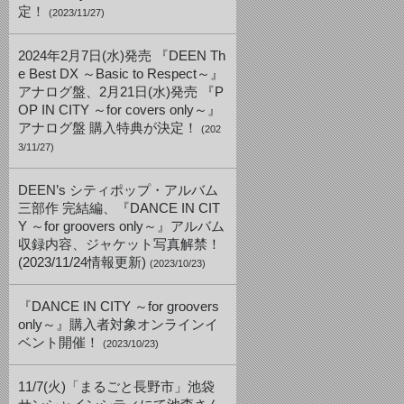
定！
(2023/11/27)
2024年2月7日(水)発売 『DEEN Th
e Best DX ～Basic to Respect～』
アナログ盤、2月21日(水)発売 『P
OP IN CITY ～for covers only～』
アナログ盤 購入特典が決定！
(202
3/11/27)
DEEN’s シティポップ・アルバム
三部作 完結編、『DANCE IN CIT
Y ～for groovers only～』アルバム
収録内容、ジャケット写真解禁！
(2023/11/24情報更新)
(2023/10/23)
『DANCE IN CITY ～for groovers
only～』購入者対象オンラインイ
ベント開催！
(2023/10/23)
11/7(火)「まるごと長野市」池袋