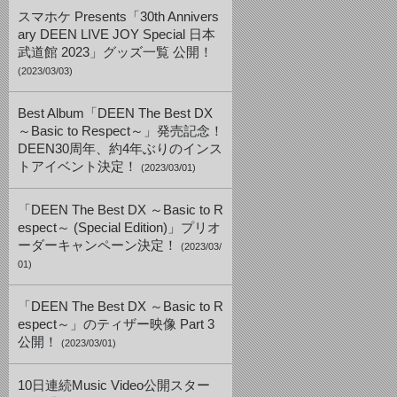
スマホケ Presents「30th Annivers
ary DEEN LIVE JOY Special 日本
武道館 2023」グッズ一覧 公開！
(2023/03/03)
Best Album「DEEN The Best DX
～Basic to Respect～」発売記念！
DEEN30周年、約4年ぶりのインス
トアイベント決定！
(2023/03/01)
「DEEN The Best DX ～Basic to R
espect～ (Special Edition)」プリオ
ーダーキャンペーン決定！
(2023/03/
01)
「DEEN The Best DX ～Basic to R
espect～」のティザー映像 Part 3
公開！
(2023/03/01)
10日連続Music Video公開スター