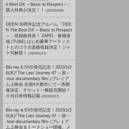
e Best DX ～Basic to Respect～』
購入特典が決定！！
(2023/02/08)
DEEN 30周年記念アルバム「DEE
N The Best DX ～Basic to Respect
～」収録曲発表！ ZARD、春畑道
哉 (TUBE) はじめ豪華アーティス
トとのコラボ楽曲収録決定！ジャ
ケ写解禁！
(2023/01/27)
Blu-ray & DVD発売記念！2023/1/2
6(木)｢The Last Journey 47 ～扉～
-tour documentary film-｣プレミア
ム上映会 全国4大都市にて一斉開
催決定。チケット一般販売開始！
※当日券情報記載
(2023/01/17)
Blu-ray & DVD発売記念！2023/1/2
5(水)｢The Last Journey 47 ～扉～
-tour documentary film-｣プレミア
ム上映会＆トークショー開催。メ