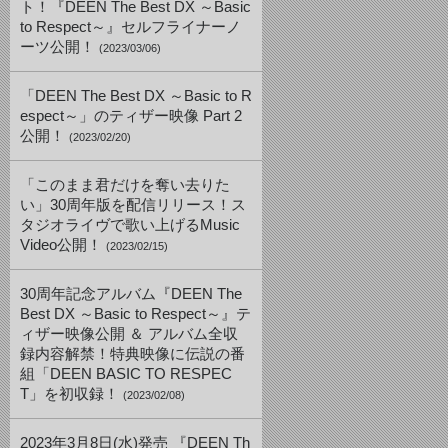
ト！『DEEN The Best DX ～Basic
to Respect～』セルフライナーノ
ーツ公開！
(2023/03/06)
「DEEN The Best DX ～Basic to R
espect～」のティザー映像 Part 2
公開！
(2023/02/20)
「このまま君だけを奪い去りた
い」30周年版を配信リリース！ス
タジオライヴで歌い上げるMusic
Video公開！
(2023/02/15)
30周年記念アルバム『DEEN The
Best DX ～Basic to Respect～』テ
ィザー映像公開 ＆ アルバム全収
録内容解禁！特典映像に伝説の番
組「DEEN BASIC TO RESPEC
T」を初収録！
(2023/02/08)
2023年3月8日(水)発売 『DEEN Th