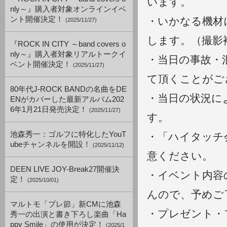
います。
nly～』購入者対象オンラインイベ
ント開催決定！
・いかなる機材
(2025/11/27)
します。（撮影
『ROCK IN CITY ～band covers o
nly～』購入者対象リアルトークイ
・当日の事故・
ベント開催決定！
(2025/11/27)
て頂くことがご
80年代J-ROCK BANDの名曲をDE
・当日の状況に
ENがカバーした最新アルバム202
6年1月21日発売決定！
(2025/11/27)
す。
池森秀一：ゴルフに特化したYouT
・「ハイタッチ
ubeチャンネルを開設！
(2025/11/12)
意ください。
DEEN LIVE JOY-Break27開催決
・イベント内容
定！
(2025/10/01)
んので、予めご
マルトモ「プレ節」新CMに池森
・プレゼント・
秀一の出演と書き下ろし楽曲「Ha
ppy Smile」の使用が決定！
(2025/1