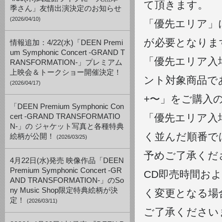
て頂きます。
季さん」友情出演決定のお知らせ
(2026/04/10)
「優先エリア」
が必要となりま
情報追加：4/22(水)「DEEN Premi
um Symphonic Concert -GRAND T
「優先エリア入
RANSFORMATION-」プレミアム
上映会＆トークショー開催決定！
ント対象商品である「D
(2026/04/17)
+〜」をご購入
「DEEN Premium Symphonic Con
「優先エリア入
cert -GRAND TRANSFORMATIO
N-」の ジャケット写真と各種特典
く並んだ順番で
絵柄が公開！
(2026/03/25)
予めご了承くだ
4月22日(水)発売 映像作品「DEEN
Premium Symphonic Concert -GR
CD即売時間お
AND TRANSFORMATION-」のSo
ny Music Shop限定特典絵柄が決
く変更となる場
定！
(2026/03/11)
ご了承ください