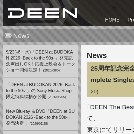
News
9/23(祝・水)「DEEN at BUDOKA
News
N 2026 -Back to the 90s-」発売記
念声出しOK！応援上映会＆トーク
25周年記念完全ベ
ショー開催決定！
(2026/08/07)
mplete S
「DEEN at BUDOKAN 2026 -Back
to the 90s-」の Sony Music Shop
20)
限定特典絵柄が公開
(2026/08/05)
｢DEEN The Be
New Blu-ray ＆DVD「DEEN at BU
DOKAN 2026 -Back to the 90s-」
て、
発売決定！
(2026/07/28)
東京にてリリー