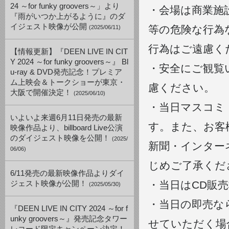
24 ～for funky groovers～」より
・会場は商業施
『雨がいつか上がるように』のダ
イジェスト映像が公開
等の危険な行為
(2025/06/11)
行為はご遠慮く
【情報更新】『DEEN LIVE IN CIT
Y 2024 ～for funky groovers～』 Bl
・安全にご観覧
u-ray & DVD発売記念！プレミア
ム上映会＆トークショーが東京・
慮ください。
大阪で開催決定！
(2025/06/10)
・当日マスコミ
いよいよ来週6月11日発売の最新
す。また、お客
映像作品より、billboard Live公演
のダイジェスト映像を公開！
(2025/
新聞・インター
06/06)
じめご了承くだ
6/11発売の最新映像作品よりダイ
・当日はCD販
ジェスト映像が公開！
(2025/05/30)
・当日の即売な
『DEEN LIVE IN CITY 2024 ～for f
unky groovers～』発売記念タワー
せていただく場