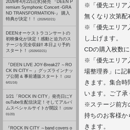
2026年4月22日(水)発売 『DEEN P
※「優先エリア
remium Symphonic Concert -GRA
ND TRANSFORMATION-』 購入
無くなり次第配
特典が決定！！
(2026/02/21)
※「優先エリア
DEENオーケストラコンサートの
し上げます。
初映像化が決定！感動と迫力のス
テージを完全収録!! 本日より予約
CDの購入枚数
スタート！
(2026/02/21)
※「優先エリア
『DEEN LIVE JOY-Break27 ～RO
場整理券」に記
CK IN CITY～ 』グッズラインナッ
プ公開 & 事前通販スタート！
(202
きます。集合時
6/01/16)
います。ご了承
1/21「ROCK IN CITY」発売日にY
ouTube生配信決定！そしてアルバ
※ステージ前方
ムスペシャルサイトが開設！
(2026/
持ちのお客様か
01/20)
きます。
『ROCK IN CITY ～band covers o