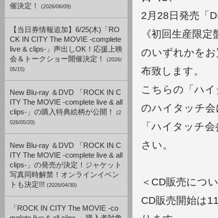
催決定！
(2026/06/09)
2月28日発売「DEEN
【当日券情報追加】6/25(木)「RO
《初回生産限定盤：E
CK IN CITY The MOVIE -complete
live & clips-」声出しOK！応援上映
のいずれかをお
会＆トークショー開催決定！
(2026/
布致します。
05/15)
こちらの「ハイ
New Blu-ray ＆DVD 「ROCK IN C
ITY The MOVIE -complete live & all
のハイタッチ会
clips-」の購入特典絵柄が公開！
(2
026/05/20)
「ハイタッチ会
さい。
New Blu-ray ＆DVD 「ROCK IN C
ITY The MOVIE -complete live & all
clips-」の発売が決定！ジャケット
写真同時解禁！オンラインイベン
＜CD販売につ
トも決定!!!
(2026/04/30)
CD販売開始は1
「ROCK IN CITY The MOVIE -co