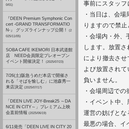
事前にスタッフ
0/01)
・当日は、会場
『DEEN Premium Symphonic Con
cert -GRAND TRANSFORMATIO
りますので禁止
N-』 グッズラインナップ公開！
(2
・会場内・外、
025/11/05)
します。放置さ
SOBA CAFE IKEMORI 日本武道館
店 NEED会員限定プレオープン
により撤去させ
イベント開催決定！
(2025/07/23)
よび放置されて
7/26(土)阪急うめだ本店で開催さ
負いません。
れる「そばを愉しむ」に池森秀一
来店決定
(2025/07/17)
・会場周辺での
・イベント中、
「DEEN LIVE JOY-Break25 ～DA
NCE IN CITY～」プレミアム上映
運営の妨げとな
会直前情報
(2025/06/19)
最悪の場合、イ
6/11発売「DEEN LIVE IN CITY 20