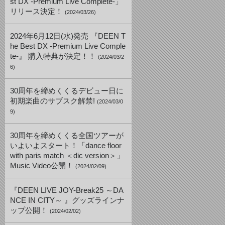
st DX -Premium Live Complete-」
リリース決定！
(2024/03/26)
2024年6月12日(水)発売 『DEEN T
he Best DX -Premium Live Comple
te-』 購入特典が決定！！
(2024/03/2
6)
30周年を締めくくるデビュー日に
初期楽曲のサブスク解禁!
(2024/03/0
9)
30周年を締めくくる全国ツアーが
いよいよスタート！「dance floor
with paris match ＜dic version＞」
Music Video公開！
(2024/02/09)
『DEEN LIVE JOY-Break25 ～DA
NCE IN CITY～ 』グッズラインナ
ップ公開！
(2024/02/02)