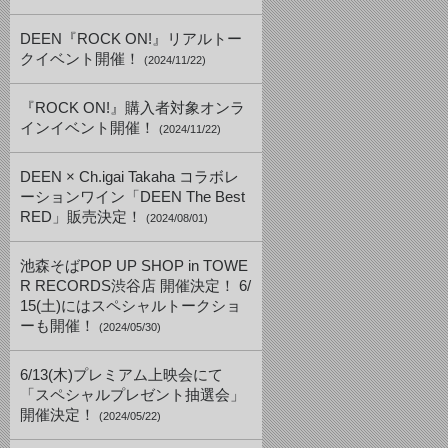
DEEN『ROCK ON!』リアルトー
クイベント開催！
(2024/11/22)
『ROCK ON!』購入者対象オンラ
インイベント開催！
(2024/11/22)
DEEN × Ch.igai Takaha コラボレ
ーションワイン「DEEN The Best
RED」販売決定！
(2024/08/01)
池森そばPOP UP SHOP in TOWE
R RECORDS渋谷店 開催決定！ 6/
15(土)にはスペシャルトークショ
ーも開催！
(2024/05/30)
6/13(木)プレミアム上映会にて
「スペシャルプレゼント抽選会」
開催決定！
(2024/05/22)