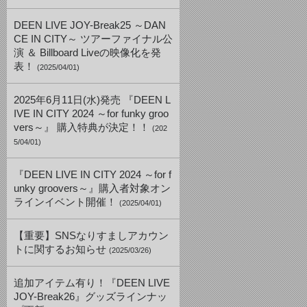
DEEN LIVE JOY-Break25 ～DAN
CE IN CITY～ ツアーファイナル公
演 ＆ Billboard Liveの映像化を発
表！
(2025/04/01)
2025年6月11日(水)発売 『DEEN L
IVE IN CITY 2024 ～for funky groo
vers～』 購入特典が決定！！
(202
5/04/01)
『DEEN LIVE IN CITY 2024 ～for f
unky groovers～』購入者対象オン
ラインイベント開催！
(2025/04/01)
【重要】SNSなりすましアカウン
トに関するお知らせ
(2025/03/26)
追加アイテム有り！『DEEN LIVE
JOY-Break26』グッズラインナッ