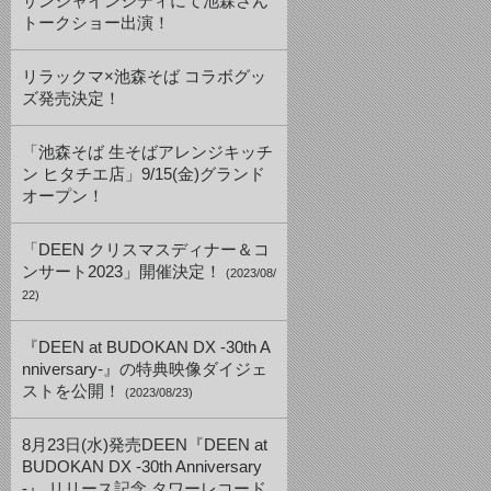
サンシャインシティにて池森さん
トークショー出演！
リラックマ×池森そば コラボグッ
ズ発売決定！
「池森そば 生そばアレンジキッチ
ン ヒタチエ店」9/15(金)グランド
オープン！
「DEEN クリスマスディナー＆コ
ンサート2023」開催決定！
(2023/08/
22)
『DEEN at BUDOKAN DX -30th A
nniversary-』の特典映像ダイジェ
ストを公開！
(2023/08/23)
8月23日(水)発売DEEN『DEEN at
BUDOKAN DX -30th Anniversary
-』 リリース記念 タワーレコード