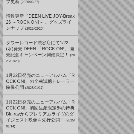
プ更新
(2025/02/27)
情報更新『DEEN LIVE JOY-Break
26 ～ROCK ON!～ 』グッズライ
ンナップ
(2025/02/20)
タワーレコード渋谷店にて1/22
(水)発売 DEEN 「ROCK ON!」 発
売記念キャンペーン開催決定！
(20
25/01/20)
1月22日発売のニューアルバム「R
OCK ON!」の全曲試聴トレーラー
映像公開
(2025/01/17)
1月22日発売のニューアルバム「R
OCK ON!」初回生産限定盤の特典
Blu-rayからプレミアムライヴのダ
イジェスト映像を先行公開！
(2025/
01/14)