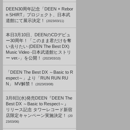
DEEN30周年記念「DEEN × Rebor
n SHIRT」プロジェクト、日本武
道館にて展示決定！
(2023/03/11)
本日3月10日、DEENのCDデビュ
ー30周年！「このまま君だけを奪
い去りたい (DEEN The Best DX)
Music Video -日本武道館ヒストリ
ー ver.-」を公開！
(2023/03/10)
「DEEN The Best DX ～Basic to R
espect～」より「RUN RUN RU
N」 MV解禁！
(2023/03/08)
3月8日(水)発売DEEN『DEEN The
Best DX ～Basic to Respect～』
リリース記念 タワーレコード新宿
店限定キャンペーン実施決定！
(20
23/03/06)