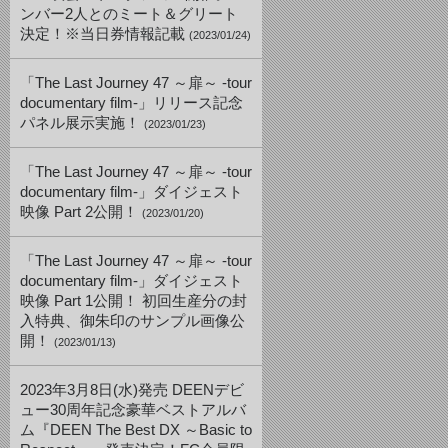
ンバー2人とのミート＆グリート
決定！※当日券情報記載
(2023/01/24)
「The Last Journey 47 ～扉～ -tour
documentary film-」リリース記念
パネル展示実施！
(2023/01/23)
「The Last Journey 47 ～扉～ -tour
documentary film-」ダイジェスト
映像 Part 2公開！
(2023/01/20)
「The Last Journey 47 ～扉～ -tour
documentary film-」ダイジェスト
映像 Part 1公開！ 初回生産分の封
入特典、御朱印のサンプル画像公
開！
(2023/01/13)
2023年3月8日(水)発売 DEENデビ
ュー30周年記念豪華ベストアルバ
ム『DEEN The Best DX ～Basic to