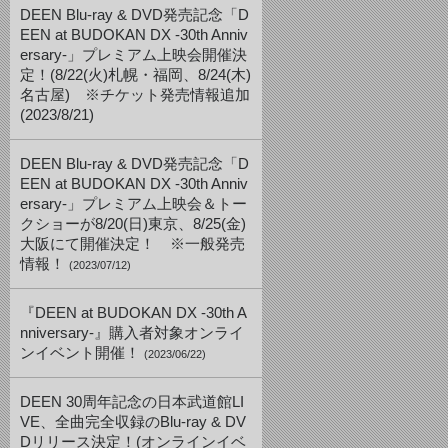
DEEN Blu-ray & DVD発売記念「D
EEN at BUDOKAN DX -30th Anniv
ersary-」プレミアム上映会開催決
定！(8/22(火)札幌・福岡、8/24(木)
名古屋) ※チケット発売情報追加
(2023/8/21)
DEEN Blu-ray & DVD発売記念「D
EEN at BUDOKAN DX -30th Anniv
ersary-」プレミアム上映会＆トー
クショーが8/20(日)東京、8/25(金)
大阪にて開催決定！ ※一般発売
情報！
(2023/07/12)
『DEEN at BUDOKAN DX -30th A
nniversary-』購入者対象オンライ
ンイベント開催！
(2023/06/22)
DEEN 30周年記念の日本武道館LI
VE、全曲完全収録のBlu-ray & DV
Dリリース決定！(オンラインイベ