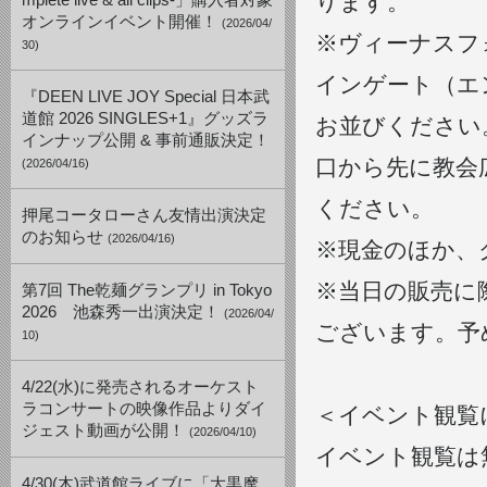
ります。
mplete live & all clips-」購入者対象
オンラインイベント開催！
(2026/04/
※ヴィーナスフ
30)
インゲート（エ
『DEEN LIVE JOY Special 日本武
道館 2026 SINGLES+1』グッズラ
お並びください
インナップ公開 & 事前通販決定！
口から先に教会
(2026/04/16)
ください。
押尾コータローさん友情出演決定
のお知らせ
(2026/04/16)
※現金のほか、
※当日の販売に
第7回 The乾麺グランプリ in Tokyo
2026 池森秀一出演決定！
(2026/04/
ございます。予
10)
4/22(水)に発売されるオーケスト
ラコンサートの映像作品よりダイ
＜イベント観覧
ジェスト動画が公開！
(2026/04/10)
イベント観覧は
4/30(木)武道館ライブに「大黒摩