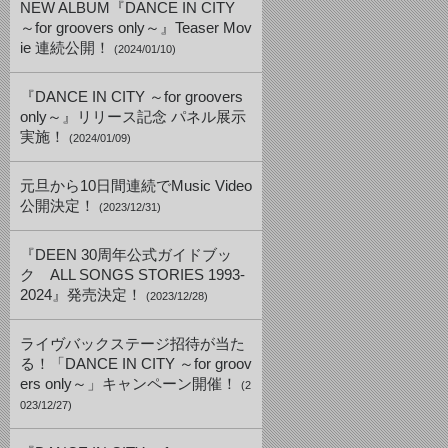
NEW ALBUM『DANCE IN CITY
～for groovers only～』Teaser Mov
ie 連続公開！
(2024/01/10)
『DANCE IN CITY ～for groovers
only～』リリース記念 パネル展示
実施！
(2024/01/09)
元旦から10日間連続でMusic Video
公開決定！
(2023/12/31)
『DEEN 30周年公式ガイドブッ
ク ALL SONGS STORIES 1993-
2024』発売決定！
(2023/12/28)
ライヴバックステージ招待が当た
る！「DANCE IN CITY ～for groov
ers only～」キャンペーン開催！
(2
023/12/27)