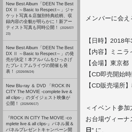
New Best Album「DEEN The Best
DX Ⅱ ～Basic to Respect～」ジャ
ケット写真＆店舗別特典絵柄、収
メンバーに会え
録内容の全貌が明らかに！新アー
ティスト写真も同時公開！
(2026/07/
23)
【日時】2018年3
New Best Album「DEEN The Best
【内容】ミニラ
DX Ⅱ ～Basic to Respect～」の発
売が決定！本アルバムをひっさげ
【会場】東京都
たプレミアムライヴの開催も発
表！
(2026/06/24)
【CD即売開始時
【CD販売場所
New Blu-ray ＆ DVD 「ROCK IN
CITY The MOVIE -complete live &
all clips-」のダイジェスト映像が
公開！
(2026/06/17)
＜イベント参加
『ROCK IN CITY The MOVIE -co
お台場ヴィーナス
mplete live & all clips-』パネル展＆
日
” に、
パネルプレゼントキャンペーン開