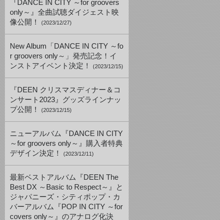
『DANCE IN CITY ～for groovers
only～』全曲試聴ダイジェスト映
像公開！
(2023/12/27)
New Album「DANCE IN CITY ～fo
r groovers only～」発売記念！イ
ンストアイベント決定！
(2023/12/15)
『DEEN クリスマスディナー＆コ
ンサート2023』グッズラインナッ
プ公開！
(2023/12/15)
ニューアルバム『DANCE IN CITY
～for groovers only～』購入者特典
デザイン決定！
(2023/12/11)
最新ベストアルバム『DEEN The
Best DX ～Basic to Respect～』と
ジャパニーズ・シティポップ・カ
バーアルバム『POP IN CITY ～for
covers only～』のアナログ化決