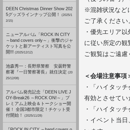
DEEN Christmas Dinner Show 202
※混雑状況など
5グッズラインナップ公開！
(2025/1
ご了承ください
2/15)
・優先エリア以
ニューアルバム「ROCK IN CITY
～band covers only～」衝撃のジャ
に従い所定の観
ケットと新アーティスト写真を公
開!!!
(2025/12/12)
ご観覧はご遠慮
池森秀一：長野県警察 安曇野警
察署『一日警察署長』就任決定
(20
＜会場注意事項
25/12/08)
・「ハイタッチ
アルバム発売記念「DEEN LIVE J
有効とさせてい
OY-Break26 ～ROCK ON!～」プ
レミアム上映会＆トークショー開
・「ハイタッチ
催！ 全国3都市限定！チケット受
付開始！
(2025/11/28)
・イベント当日
『ROCK IN CITY ～band covers o