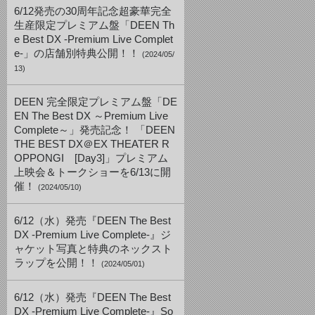
6/12発売の30周年記念超豪華完全
生産限定プレミアム盤「DEEN Th
e Best DX -Premium Live Complet
e-」の店舗別特典公開！！
(2024/05/
13)
DEEN 完全限定プレミアム盤「DE
EN The Best DX ～Premium Live
Complete～」発売記念！ 「DEEN
THE BEST DX＠EX THEATER R
OPPONGI [Day3]」プレミアム
上映会＆トークショーを6/13に開
催！
(2024/05/10)
6/12（水）発売『DEEN The Best
DX -Premium Live Complete-』ジ
ャケット写真と特典のネックスト
ラップを公開！！
(2024/05/01)
6/12（水）発売『DEEN The Best
DX -Premium Live Complete-』So