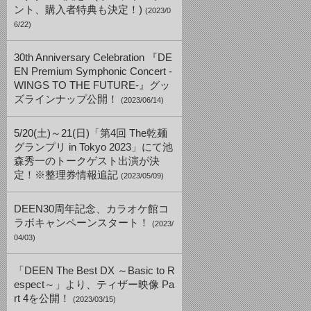
ント、購入者特典も決定！)
(2023/0
6/22)
30th Anniversary Celebration 『DE
EN Premium Symphonic Concert -
WINGS TO THE FUTURE-』グッ
ズラインナップ公開！
(2023/06/14)
5/20(土)～21(日)「第4回 The乾麺
グランプリ in Tokyo 2023」にて池
森秀一のトークゲスト出演が決
定！※整理券情報追記
(2023/05/09)
DEEN30周年記念、カラオケ館コ
ラボキャンペーンスタート！
(2023/
04/03)
「DEEN The Best DX ～Basic to R
espect～」より、ティザー映像 Pa
rt 4を公開！
(2023/03/15)