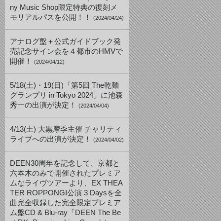
ny Music Shop限定特典の復刻メ
モリアルパスを公開！！
(2024/04/24)
アナログ盤＋公式ガイドブック発
売記念サイン会を４都市のHMVで
開催！
(2024/04/12)
5/18(土)・19(日)「第5回 The乾麺
グランプリ in Tokyo 2024」に池森
秀一の出演が決定！
(2024/04/04)
4/13(土) 大黒摩季主催 チャリティ
ライブへの出演が決定！
(2024/04/02)
DEEN30周年を記念して、京都と
六本木のみで開催されたプレミア
ムなライヴツアーより、EX THEA
TER ROPPONGI公演 3 Daysを全
曲完全収録した完全限定プレミア
ム盤CD & Blu-ray「DEEN The Be