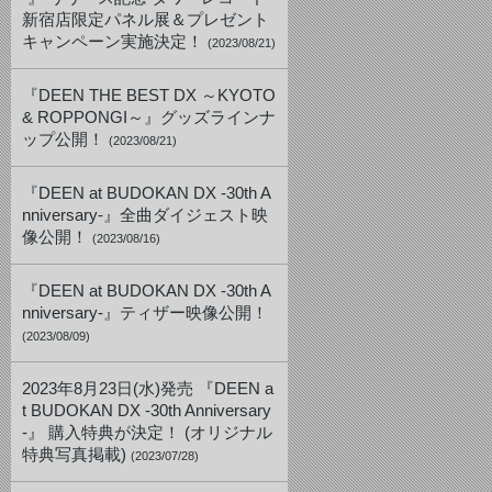
新宿店限定パネル展＆プレゼント
キャンペーン実施決定！
(2023/08/21)
『DEEN THE BEST DX ～KYOTO
& ROPPONGI～』グッズラインナ
ップ公開！
(2023/08/21)
『DEEN at BUDOKAN DX -30th A
nniversary-』全曲ダイジェスト映
像公開！
(2023/08/16)
『DEEN at BUDOKAN DX -30th A
nniversary-』ティザー映像公開！
(2023/08/09)
2023年8月23日(水)発売 『DEEN a
t BUDOKAN DX -30th Anniversary
-』 購入特典が決定！ (オリジナル
特典写真掲載)
(2023/07/28)