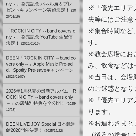
nly～』発売記念 パネル展＆プレ
※「優先エリア
ゼントキャンペーン実施決定！
(20
26/01/19)
失等にはご注意
※集合時間など
「ROCK IN CITY ～band covers o
nly～」発売記念 YouTube 生配信
す。
決定！
(2026/01/16)
※教会広場にお
DEEN「ROCK IN CITY ～band co
vers only～」Apple Music Pre-ad
み、飲食などは
d、Spotify Pre-saveキャンペーン
※当日は、会場
(2026/01/07)
のご迷惑となり
2026年1月発売の最新アルバム「R
OCK IN CITY ～band covers only
※「優先エリア
～」の店舗別特典を全公開！
(2025/
12/23)
ります。
※お連れさまと
DEEN LIVE JOY Special 日本武道
館2026開催決定！
(2025/12/22)
（後ろの番号）