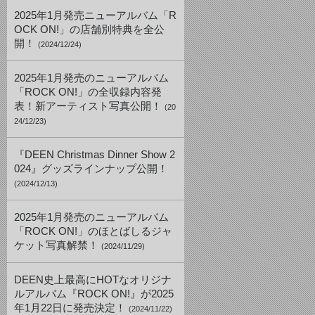
2025年1月発売ニューアルバム「R
OCK ON!」の店舗別特典を全公
開！
(2024/12/24)
2025年1月発売のニューアルバム
「ROCK ON!」の全収録内容発
表！新アーティスト写真公開！
(20
24/12/23)
『DEEN Christmas Dinner Show 2
024』グッズラインナップ公開！
(2024/12/13)
2025年1月発売のニューアルバム
「ROCK ON!」のほとばしるジャ
ケット写真解禁！
(2024/11/29)
DEEN史上最高にHOTなオリジナ
ルアルバム『ROCK ON!』が2025
年1月22日に発売決定！
(2024/11/22)