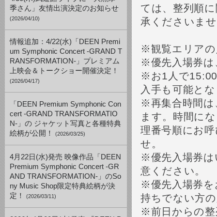
ては、整列順に
季さん」友情出演決定のお知らせ
(2026/04/10)
承くださいませ
情報追加：4/22(水)「DEEN Premi
※観覧エリアの
um Symphonic Concert -GRAND T
※優先入場券は
RANSFORMATION-」プレミアム
上映会＆トークショー開催決定！
※お1人で15:
(2026/04/17)
入手も可能とな
※再集合時間は、1
「DEEN Premium Symphonic Con
cert -GRAND TRANSFORMATIO
ます。時間にな
N-」の ジャケット写真と各種特典
理番号順にお呼
絵柄が公開！
(2026/03/25)
せ。
※優先入場券は
4月22日(水)発売 映像作品「DEEN
Premium Symphonic Concert -GR
意ください。
AND TRANSFORMATION-」のSo
※優先入場券を
ny Music Shop限定特典絵柄が決
定！
持ちでない方の
(2026/03/11)
※前日からの整