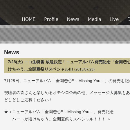
HOME
HOME
Profile
News
Media
News
7/28(火) ニコ生特番 放送決定！ニューアルバム発売記念「全開恋心!!
けちゃう…全開夏祭りスペシャル!!!
(2015/07/23)
7月28日、ニューアルバム「全開恋心!!～Missing You～」の発
視聴者の皆さんと楽しめるオモシロ企画の他、メッセージ大募集もあ
どしどしご応募ください！
★＜ニューアルバム「全開恋心!!～Missing You～」発売記念
ハートが溶けちゃう…全開夏祭りスペシャル！！！ ＞