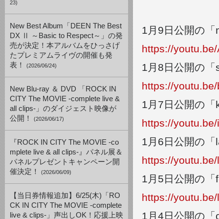
23)
New Best Album「DEEN The Best
1月9日公開の「mir
DX Ⅱ ～Basic to Respect～」の発
売が決定！本アルバムをひっさげ
https://youtu.b
たプレミアムライヴの開催も発
表！
1月8日公開の「shin
(2026/06/24)
https://youtu.
New Blu-ray ＆ DVD 「ROCK IN
CITY The MOVIE -complete live &
1月7日公開の「kiss
all clips-」のダイジェスト映像が
公開！
(2026/06/17)
https://youtu.b
1月6日公開の「las
『ROCK IN CITY The MOVIE -co
mplete live & all clips-』パネル展＆
https://youtu.be
パネルプレゼントキャンペーン開
催決定！
(2026/06/09)
1月5日公開の「fev
【当日券情報追加】6/25(木)「RO
https://youtu.be
CK IN CITY The MOVIE -complete
1月4日公開の「on 
live & clips-」声出しOK！応援上映