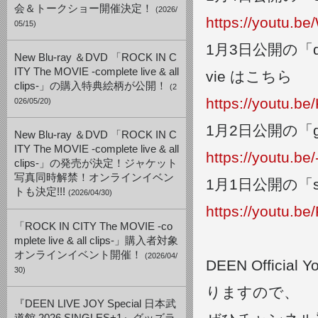
会＆トークショー開催決定！
(2026/
https://youtu.
05/15)
1月3日公開の「dance 
New Blu-ray ＆DVD 「ROCK IN C
ITY The MOVIE -complete live & all
vie はこちら
clips-」の購入特典絵柄が公開！
(2
https://youtu.b
026/05/20)
1月2日公開の「gro
New Blu-ray ＆DVD 「ROCK IN C
ITY The MOVIE -complete live & all
https://youtu.b
clips-」の発売が決定！ジャケット
写真同時解禁！オンラインイベン
1月1日公開の「ste
トも決定!!!
(2026/04/30)
https://youtu.b
「ROCK IN CITY The MOVIE -co
mplete live & all clips-」購入者対象
オンラインイベント開催！
(2026/04/
DEEN Offici
30)
りますので、
『DEEN LIVE JOY Special 日本武