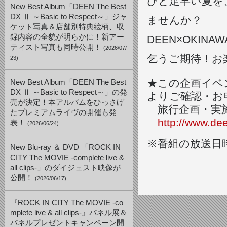
ひと足早い夏を
New Best Album「DEEN The Best
DX Ⅱ ～Basic to Respect～」ジャ
ませんか？
ケット写真＆店舗別特典絵柄、収
録内容の全貌が明らかに！新アー
DEEN×OKI
ティスト写真も同時公開！
(2026/07/
乞うご期待！お
23)
★この企画イベ
New Best Album「DEEN The Best
DX Ⅱ ～Basic to Respect～」の発
よりご確認・お
売が決定！本アルバムをひっさげ
旅行企画・実施
たプレミアムライヴの開催も発
http://www.de
表！
(2026/06/24)
※番組の放送日
New Blu-ray ＆ DVD 「ROCK IN
CITY The MOVIE -complete live &
all clips-」のダイジェスト映像が
公開！
(2026/06/17)
『ROCK IN CITY The MOVIE -co
mplete live & all clips-』パネル展＆
パネルプレゼントキャンペーン開