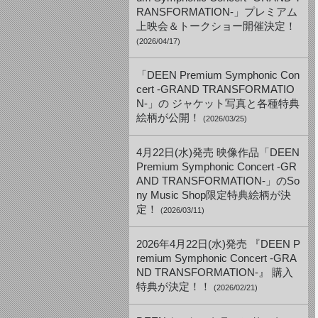
RANSFORMATION-」プレミアム
上映会＆トークショー開催決定！
(2026/04/17)
「DEEN Premium Symphonic Con
cert -GRAND TRANSFORMATIO
N-」の ジャケット写真と各種特典
絵柄が公開！
(2026/03/25)
4月22日(水)発売 映像作品「DEEN
Premium Symphonic Concert -GR
AND TRANSFORMATION-」のSo
ny Music Shop限定特典絵柄が決
定！
(2026/03/11)
2026年4月22日(水)発売 『DEEN P
remium Symphonic Concert -GRA
ND TRANSFORMATION-』 購入
特典が決定！！
(2026/02/21)