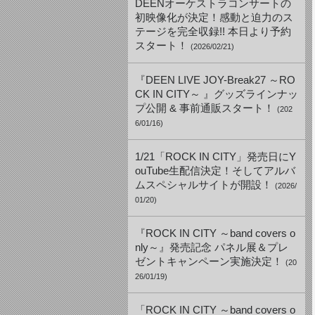
DEENオーケストラコンサートの
初映像化が決定！感動と迫力のス
テージを完全収録!! 本日より予約
スタート！
(2026/02/21)
『DEEN LIVE JOY-Break27 ～RO
CK IN CITY～ 』グッズラインナッ
プ公開 & 事前通販スタート！
(202
6/01/16)
1/21「ROCK IN CITY」発売日にY
ouTube生配信決定！そしてアルバ
ムスペシャルサイトが開設！
(2026/
01/20)
『ROCK IN CITY ～band covers o
nly～』発売記念 パネル展＆プレ
ゼントキャンペーン実施決定！
(20
26/01/19)
「ROCK IN CITY ～band covers o