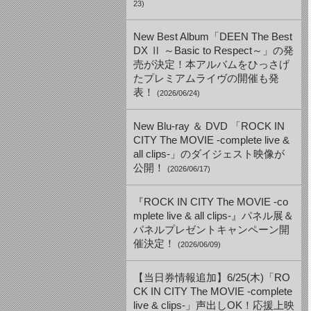
23)
New Best Album「DEEN The Best
DX Ⅱ ～Basic to Respect～」の発
売が決定！本アルバムをひっさげ
たプレミアムライヴの開催も発
表！
(2026/06/24)
New Blu-ray ＆ DVD 「ROCK IN
CITY The MOVIE -complete live &
all clips-」のダイジェスト映像が
公開！
(2026/06/17)
『ROCK IN CITY The MOVIE -co
mplete live & all clips-』パネル展＆
パネルプレゼントキャンペーン開
催決定！
(2026/06/09)
【当日券情報追加】6/25(木)「RO
CK IN CITY The MOVIE -complete
live & clips-」声出しOK！応援上映