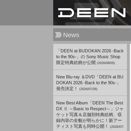
News
「DEEN at BUDOKAN 2026 -Back
to the 90s-」の Sony Music Shop
限定特典絵柄が公開
(2026/08/05)
New Blu-ray ＆DVD「DEEN at BU
DOKAN 2026 -Back to the 90s-」
発売決定！
(2026/07/28)
New Best Album「DEEN The Best
DX Ⅱ ～Basic to Respect～」ジャ
ケット写真＆店舗別特典絵柄、収
録内容の全貌が明らかに！新アー
ティスト写真も同時公開！
(2026/07/