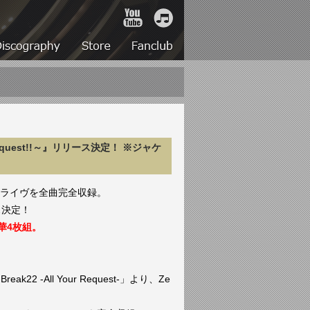
YouTube
iTunes
Live
Discography
Store
Fanclub
our request!!～』リリース決定！ ※ジャケ
”ライヴを全曲完全収録。
ス決定！
華4枚組。
22 -All Your Request-」より、
Ze