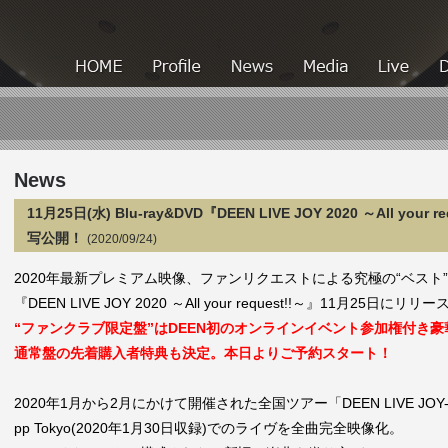
HOME
HOME
Profile
News
Media
News
11月25日(水) Blu-ray&DVD『DEEN LIVE JOY 2020 ～All y
写公開！
(2020/09/24)
2020年最新プレミアム映像、ファンリクエストによる究極の“ベスト
『
DEEN LIVE JOY 2020 ～All your request!!～』
11月25日に
リリー
“ファンクラブ限定盤”はDEEN初のオンラインイベント参加権付き豪
通常盤の先着購入者特典も決定。
本日よりご予約スタート！
2020年1月から2月にかけて開催された全国ツアー「DEEN LIVE JOY-Break
pp Tokyo(2020年1月30日収録)でのライヴを全曲完全映像化。