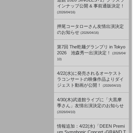
道館 2026 SINGLES+1』グッズラ
インナップ公開 & 事前通販決定！
(2026/04/16)
押尾コータローさん友情出演決定
のお知らせ
(2026/04/16)
第7回 The乾麺グランプリ in Tokyo
2026 池森秀一出演決定！
(2026/04/
10)
4/22(水)に発売されるオーケスト
ラコンサートの映像作品よりダイ
ジェスト動画が公開！
(2026/04/10)
4/30(木)武道館ライブに「大黒摩
季さん」友情出演決定のお知らせ
(2026/04/10)
情報追加：4/22(水)「DEEN Premi
um Symphonic Concert -GRAND T