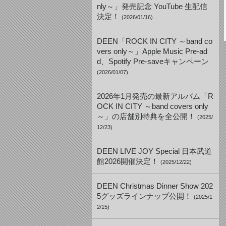
nly～」発売記念 YouTube 生配信
決定！
(2026/01/16)
DEEN「ROCK IN CITY ～band co
vers only～」Apple Music Pre-ad
d、Spotify Pre-saveキャンペーン
(2026/01/07)
2026年1月発売の最新アルバム「R
OCK IN CITY ～band covers only
～」の店舗別特典を全公開！
(2025/
12/23)
DEEN LIVE JOY Special 日本武道
館2026開催決定！
(2025/12/22)
DEEN Christmas Dinner Show 202
5グッズラインナップ公開！
(2025/1
2/15)