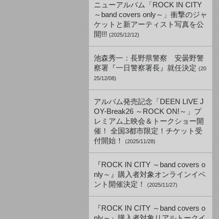
ニューアルバム「ROCK IN CITY
～band covers only～」衝撃のジャ
ケットと新アーティスト写真を公
開!!!
(2025/12/12)
池森秀一：長野県警察 安曇野警
察署『一日警察署長』就任決定
(20
25/12/08)
アルバム発売記念「DEEN LIVE J
OY-Break26 ～ROCK ON!～」プ
レミアム上映会＆トークショー開
催！ 全国3都市限定！チケット受
付開始！
(2025/11/28)
『ROCK IN CITY ～band covers o
nly～』購入者対象オンラインイベ
ント開催決定！
(2025/11/27)
『ROCK IN CITY ～band covers o
nly～』購入者対象リアルトークイ