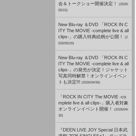
会＆トークショー開催決定！
(2026/
05/15)
New Blu-ray ＆DVD 「ROCK IN C
ITY The MOVIE -complete live & all
clips-」の購入特典絵柄が公開！
(2
026/05/20)
New Blu-ray ＆DVD 「ROCK IN C
ITY The MOVIE -complete live & all
clips-」の発売が決定！ジャケット
写真同時解禁！オンラインイベン
トも決定!!!
(2026/04/30)
「ROCK IN CITY The MOVIE -co
mplete live & all clips-」購入者対象
オンラインイベント開催！
(2026/04/
30)
『DEEN LIVE JOY Special 日本武