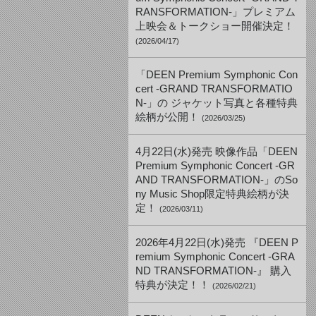
RANSFORMATION-」プレミアム
上映会＆トークショー開催決定！
(2026/04/17)
「DEEN Premium Symphonic Con
cert -GRAND TRANSFORMATIO
N-」の ジャケット写真と各種特典
絵柄が公開！
(2026/03/25)
4月22日(水)発売 映像作品「DEEN
Premium Symphonic Concert -GR
AND TRANSFORMATION-」のSo
ny Music Shop限定特典絵柄が決
定！
(2026/03/11)
2026年4月22日(水)発売 『DEEN P
remium Symphonic Concert -GRA
ND TRANSFORMATION-』 購入
特典が決定！！
(2026/02/21)