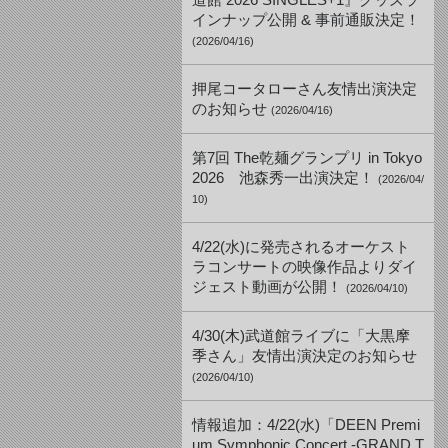
道館 2026 SINGLES+1』グッズラ
インナップ公開 & 事前通販決定！
(2026/04/16)
押尾コータローさん友情出演決定
のお知らせ
(2026/04/16)
第7回 The乾麺グランプリ in Tokyo
2026 池森秀一出演決定！
(2026/04/
10)
4/22(水)に発売されるオーケスト
ラコンサートの映像作品よりダイ
ジェスト動画が公開！
(2026/04/10)
4/30(木)武道館ライブに「大黒摩
季さん」友情出演決定のお知らせ
(2026/04/10)
情報追加：4/22(水)「DEEN Premi
um Symphonic Concert -GRAND T