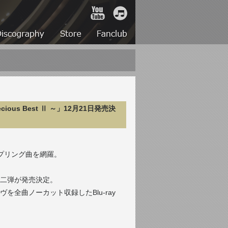
YouTube
iTunes
Live
Discography
Store
Fanclub
cious Best Ⅱ ～」12月21日発売決
ップリング曲を網羅。
第二弾が発売決定。
全曲ノーカット収録したBlu-ray