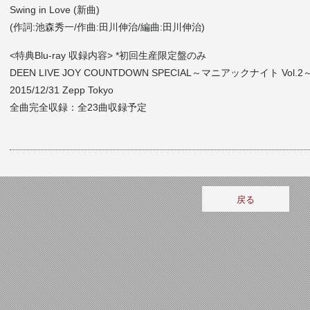
Swing in Love (新曲)
(作詞:池森秀一/作曲:田川伸治/編曲:田川伸治)
<特典Blu-ray 収録内容> *初回生産限定盤のみ
DEEN LIVE JOY COUNTDOWN SPECIAL～マニアックナイト Vol.2
2015/12/31 Zepp Tokyo
全曲完全収録：全23曲収録予定
戻る