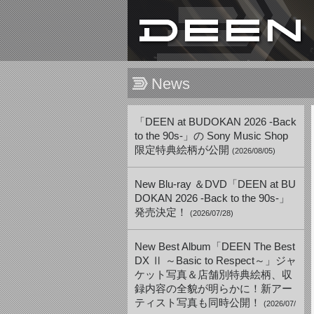
News
「DEEN at BUDOKAN 2026 -Back
to the 90s-」の Sony Music Shop
限定特典絵柄が公開
(2026/08/05)
New Blu-ray ＆DVD「DEEN at BU
DOKAN 2026 -Back to the 90s-」
発売決定！
(2026/07/28)
New Best Album「DEEN The Best
DX Ⅱ ～Basic to Respect～」ジャ
ケット写真＆店舗別特典絵柄、収
録内容の全貌が明らかに！新アー
ティスト写真も同時公開！
(2026/07/