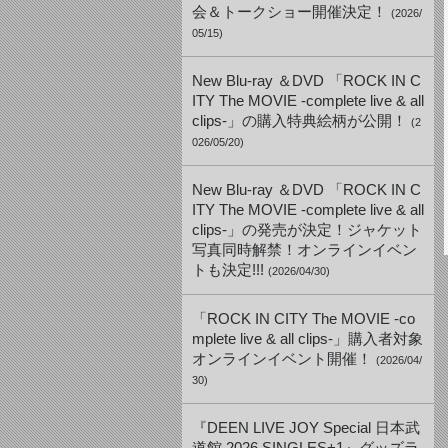
会＆トークショー開催決定！
(2026/
05/15)
New Blu-ray ＆DVD 「ROCK IN C
ITY The MOVIE -complete live & all
clips-」の購入特典絵柄が公開！
(2
026/05/20)
New Blu-ray ＆DVD 「ROCK IN C
ITY The MOVIE -complete live & all
clips-」の発売が決定！ジャケット
写真同時解禁！オンラインイベン
トも決定!!!
(2026/04/30)
「ROCK IN CITY The MOVIE -co
mplete live & all clips-」購入者対象
オンラインイベント開催！
(2026/04/
30)
『DEEN LIVE JOY Special 日本武