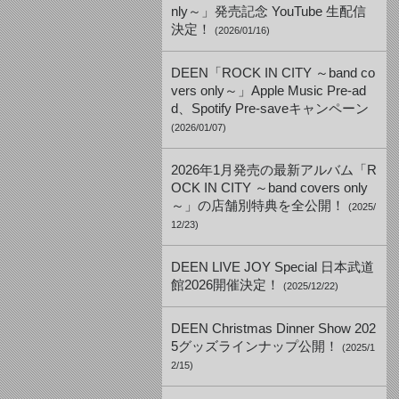
nly～」発売記念 YouTube 生配信
決定！
(2026/01/16)
DEEN「ROCK IN CITY ～band co
vers only～」Apple Music Pre-ad
d、Spotify Pre-saveキャンペーン
(2026/01/07)
2026年1月発売の最新アルバム「R
OCK IN CITY ～band covers only
～」の店舗別特典を全公開！
(2025/
12/23)
DEEN LIVE JOY Special 日本武道
館2026開催決定！
(2025/12/22)
DEEN Christmas Dinner Show 202
5グッズラインナップ公開！
(2025/1
2/15)