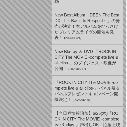
23)
New Best Album「DEEN The Best
DX Ⅱ ～Basic to Respect～」の発
売が決定！本アルバムをひっさげ
たプレミアムライヴの開催も発
表！
(2026/06/24)
New Blu-ray ＆ DVD 「ROCK IN
CITY The MOVIE -complete live &
all clips-」のダイジェスト映像が
公開！
(2026/06/17)
『ROCK IN CITY The MOVIE -co
mplete live & all clips-』パネル展＆
パネルプレゼントキャンペーン開
催決定！
(2026/06/09)
【当日券情報追加】6/25(木)「RO
CK IN CITY The MOVIE -complete
live & clips-」声出しOK！応援上映