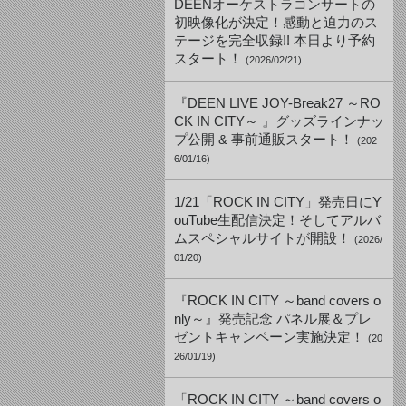
DEENオーケストラコンサートの
初映像化が決定！感動と迫力のス
テージを完全収録!! 本日より予約
スタート！
(2026/02/21)
『DEEN LIVE JOY-Break27 ～RO
CK IN CITY～ 』グッズラインナッ
プ公開 & 事前通販スタート！
(202
6/01/16)
1/21「ROCK IN CITY」発売日にY
ouTube生配信決定！そしてアルバ
ムスペシャルサイトが開設！
(2026/
01/20)
『ROCK IN CITY ～band covers o
nly～』発売記念 パネル展＆プレ
ゼントキャンペーン実施決定！
(20
26/01/19)
「ROCK IN CITY ～band covers o