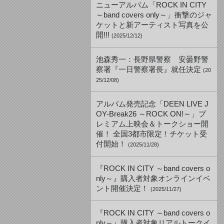
ニューアルバム「ROCK IN CITY
～band covers only～」衝撃のジャ
ケットと新アーティスト写真を公
開!!!
(2025/12/12)
池森秀一：長野県警察 安曇野警
察署『一日警察署長』就任決定
(20
25/12/08)
アルバム発売記念「DEEN LIVE J
OY-Break26 ～ROCK ON!～」プ
レミアム上映会＆トークショー開
催！ 全国3都市限定！チケット受
付開始！
(2025/11/28)
『ROCK IN CITY ～band covers o
nly～』購入者対象オンラインイベ
ント開催決定！
(2025/11/27)
『ROCK IN CITY ～band covers o
nly～』購入者対象リアルトークイ