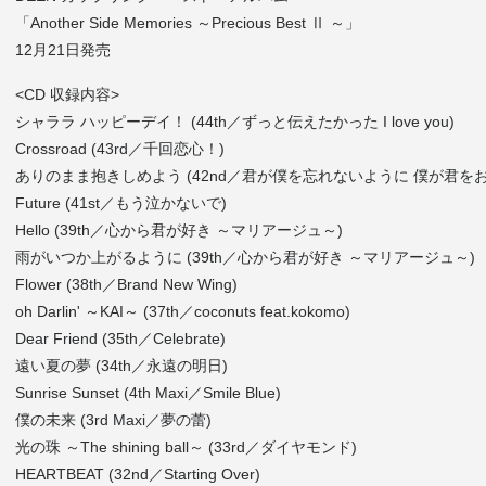
「Another Side Memories ～Precious Best Ⅱ ～」
12月21日発売
<CD 収録内容>
シャララ ハッピーデイ！ (44th／ずっと伝えたかった I love you)
Crossroad (43rd／千回恋心！)
ありのまま抱きしめよう (42nd／君が僕を忘れないように 僕が君を
Future (41st／もう泣かないで)
Hello (39th／心から君が好き ～マリアージュ～)
雨がいつか上がるように (39th／心から君が好き ～マリアージュ～)
Flower (38th／Brand New Wing)
oh Darlin' ～KAI～ (37th／coconuts feat.kokomo)
Dear Friend (35th／Celebrate)
遠い夏の夢 (34th／永遠の明日)
Sunrise Sunset (4th Maxi／Smile Blue)
僕の未来 (3rd Maxi／夢の蕾)
光の珠 ～The shining ball～ (33rd／ダイヤモンド)
HEARTBEAT (32nd／Starting Over)