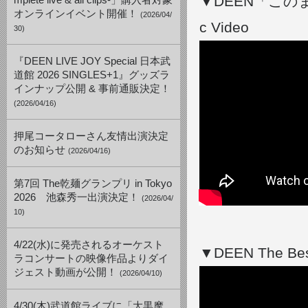
▼DEEN「このまま
mplete live & all clips-」購入者対象
オンラインイベント開催！
(2026/04/
c Video
30)
『DEEN LIVE JOY Special 日本武
道館 2026 SINGLES+1』グッズラ
インナップ公開 & 事前通販決定！
(2026/04/16)
押尾コータローさん友情出演決定
のお知らせ
(2026/04/16)
第7回 The乾麺グランプリ in Tokyo
2026 池森秀一出演決定！
(2026/04/
10)
4/22(水)に発売されるオーケスト
▼DEEN The Be
ラコンサートの映像作品よりダイ
ジェスト動画が公開！
(2026/04/10)
4/30(木)武道館ライブに「大黒摩