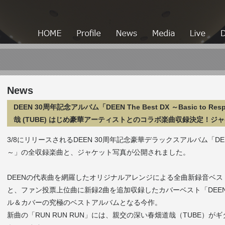
HOME
HOME
Profile
News
Media
News
DEEN 30周年記念アルバム「DEEN The Best DX ～Basic to 
哉 (TUBE) はじめ豪華アーティストとのコラボ楽曲収録決定！ジ
3/8にリリースされるDEEN 30周年記念豪華デラックスアルバム「DEEN The B
～」の全収録楽曲と、ジャケット写真が公開されました。
DEENの代表曲を網羅したオリジナルアレンジによる全曲新録音ベスト「DEEN Th
と、ファン投票上位曲に新録2曲を追加収録したカバーベスト「DEEN The
ル＆カバーの究極のベストアルバムとなる今作。
新曲の「RUN RUN RUN」には、親交の深い春畑道哉（TUBE）が