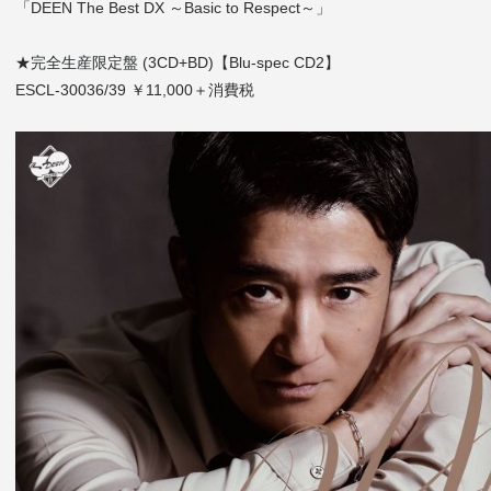
「DEEN The Best DX ～Basic to Respect～」
★完全生産限定盤 (3CD+BD)【Blu-spec CD2】
ESCL-30036/39 ￥11,000＋消費税