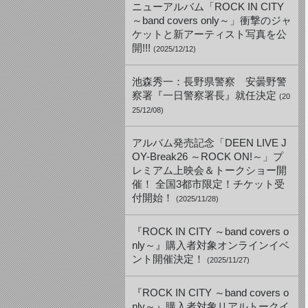
ニューアルバム「ROCK IN CITY
～band covers only～」衝撃のジャ
ケットと新アーティスト写真を公
開!!!
(2025/12/12)
池森秀一：長野県警察 安曇野警
察署『一日警察署長』就任決定
(20
25/12/08)
アルバム発売記念「DEEN LIVE J
OY-Break26 ～ROCK ON!～」プ
レミアム上映会＆トークショー開
催！ 全国3都市限定！チケット受
付開始！
(2025/11/28)
『ROCK IN CITY ～band covers o
nly～』購入者対象オンラインイベ
ント開催決定！
(2025/11/27)
『ROCK IN CITY ～band covers o
nly～』購入者対象リアルトークイ