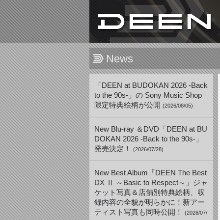
News
「DEEN at BUDOKAN 2026 -Back
to the 90s-」の Sony Music Shop
限定特典絵柄が公開
(2026/08/05)
New Blu-ray ＆DVD「DEEN at BU
DOKAN 2026 -Back to the 90s-」
発売決定！
(2026/07/28)
New Best Album「DEEN The Best
DX Ⅱ ～Basic to Respect～」ジャ
ケット写真＆店舗別特典絵柄、収
録内容の全貌が明らかに！新アー
ティスト写真も同時公開！
(2026/07/