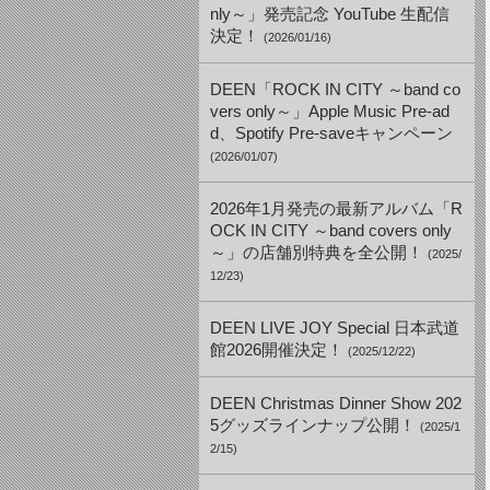
nly～」発売記念 YouTube 生配信
決定！
(2026/01/16)
DEEN「ROCK IN CITY ～band co
vers only～」Apple Music Pre-ad
d、Spotify Pre-saveキャンペーン
(2026/01/07)
2026年1月発売の最新アルバム「R
OCK IN CITY ～band covers only
～」の店舗別特典を全公開！
(2025/
12/23)
DEEN LIVE JOY Special 日本武道
館2026開催決定！
(2025/12/22)
DEEN Christmas Dinner Show 202
5グッズラインナップ公開！
(2025/1
2/15)