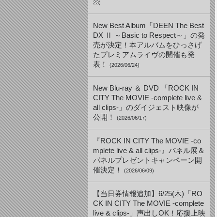
23)
New Best Album「DEEN The Best
DX Ⅱ ～Basic to Respect～」の発
売が決定！本アルバムをひっさげ
たプレミアムライヴの開催も発
表！
(2026/06/24)
New Blu-ray ＆ DVD 「ROCK IN
CITY The MOVIE -complete live &
all clips-」のダイジェスト映像が
公開！
(2026/06/17)
『ROCK IN CITY The MOVIE -co
mplete live & all clips-』パネル展＆
パネルプレゼントキャンペーン開
催決定！
(2026/06/09)
【当日券情報追加】6/25(木)「RO
CK IN CITY The MOVIE -complete
live & clips-」声出しOK！応援上映