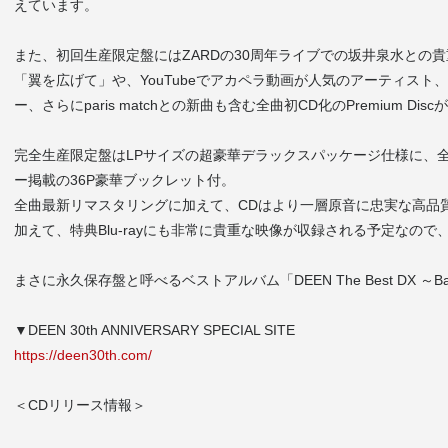
えています。
また、初回生産限定盤にはZARDの30周年ライブでの坂井泉水との
「翼を広げて」や、YouTubeでアカペラ動画が人気のアーティス
ー、さらにparis matchとの新曲も含む全曲初CD化のPremium Di
完全生産限定盤はLPサイズの超豪華デラックスパッケージ仕様に、
ー掲載の36P豪華ブックレット付。
全曲最新リマスタリングに加えて、CDはより一層原音に忠実な高品質CD【
加えて、特典Blu-rayにも非常に貴重な映像が収録される予定なの
まさに永久保存盤と呼べるベストアルバム「DEEN The Best DX ～Bas
▼DEEN 30th ANNIVERSARY SPECIAL SITE
https://deen30th.com/
＜CDリリース情報＞