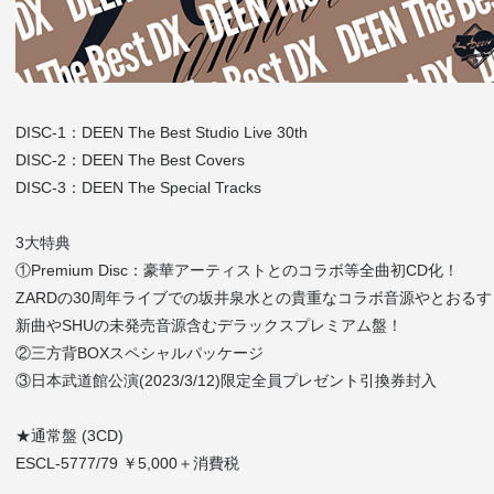
DISC-1：DEEN The Best Studio Live 30th
DISC-2：DEEN The Best Covers
DISC-3：DEEN The Special Tracks
3大特典
①Premium Disc：豪華アーティストとのコラボ等全曲初CD化！
ZARDの30周年ライブでの坂井泉水との貴重なコラボ音源やとおるすとのア
新曲やSHUの未発売音源含むデラックスプレミアム盤！
②三方背BOXスペシャルパッケージ
③日本武道館公演(2023/3/12)限定全員プレゼント引換券封入
★通常盤 (3CD)
ESCL-5777/79 ￥5,000＋消費税