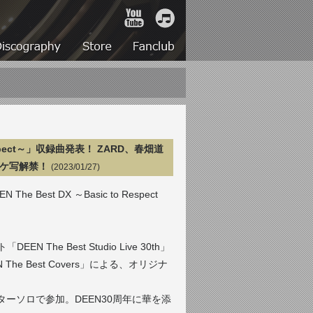
YouTube
iTunes
Live
Discography
Store
Fanclub
Respect～」収録曲発表！ ZARD、春畑道
ャケ写解禁！
(2023/01/27)
est DX ～Basic to Respect
e Best Studio Live 30th」
 Best Covers」による、オリジナ
ギターソロで参加。DEEN30周年に華を添