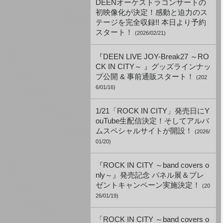
DEENオーケストラコンサートの
初映像化が決定！感動と迫力のス
テージを完全収録!! 本日より予約
スタート！
(2026/02/21)
『DEEN LIVE JOY-Break27 ～RO
CK IN CITY～ 』グッズラインナッ
プ公開 & 事前通販スタート！
(202
6/01/16)
1/21「ROCK IN CITY」発売日にY
ouTube生配信決定！そしてアルバ
ムスペシャルサイトが開設！
(2026/
01/20)
『ROCK IN CITY ～band covers o
nly～』発売記念 パネル展＆プレ
ゼントキャンペーン実施決定！
(20
26/01/19)
「ROCK IN CITY ～band covers o