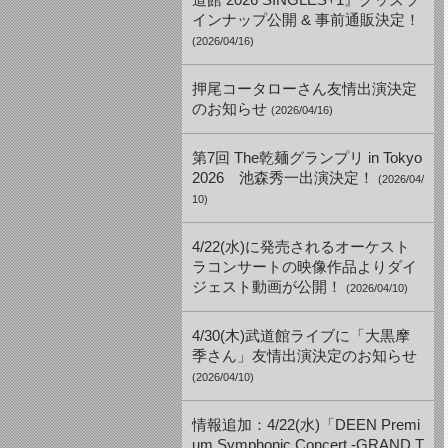
道館 2026 SINGLES+1』グッズラ
インナップ公開 & 事前通販決定！
(2026/04/16)
押尾コータローさん友情出演決定
のお知らせ
(2026/04/16)
第7回 The乾麺グランプリ in Tokyo
2026 池森秀一出演決定！
(2026/04/
10)
4/22(水)に発売されるオーケスト
ラコンサートの映像作品よりダイ
ジェスト動画が公開！
(2026/04/10)
4/30(木)武道館ライブに「大黒摩
季さん」友情出演決定のお知らせ
(2026/04/10)
情報追加：4/22(水)「DEEN Premi
um Symphonic Concert -GRAND T