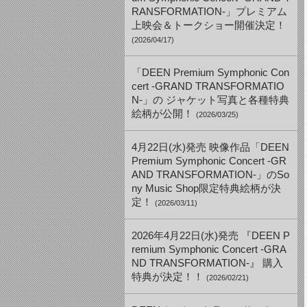
RANSFORMATION-」プレミアム
上映会＆トークショー開催決定！
(2026/04/17)
「DEEN Premium Symphonic Con
cert -GRAND TRANSFORMATIO
N-」の ジャケット写真と各種特典
絵柄が公開！
(2026/03/25)
4月22日(水)発売 映像作品「DEEN
Premium Symphonic Concert -GR
AND TRANSFORMATION-」のSo
ny Music Shop限定特典絵柄が決
定！
(2026/03/11)
2026年4月22日(水)発売 『DEEN P
remium Symphonic Concert -GRA
ND TRANSFORMATION-』 購入
特典が決定！！
(2026/02/21)