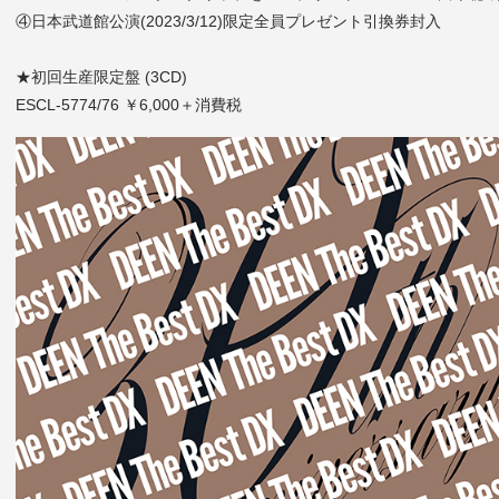
④日本武道館公演(2023/3/12)限定全員プレゼント引換券封入
★初回生産限定盤 (3CD)
ESCL-5774/76 ￥6,000＋消費税