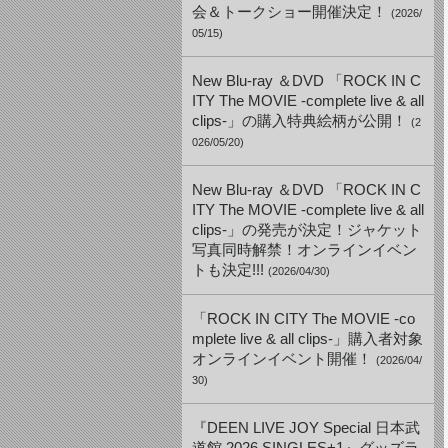
会＆トークショー開催決定！
(2026/
05/15)
New Blu-ray ＆DVD 「ROCK IN C
ITY The MOVIE -complete live & all
clips-」の購入特典絵柄が公開！
(2
026/05/20)
New Blu-ray ＆DVD 「ROCK IN C
ITY The MOVIE -complete live & all
clips-」の発売が決定！ジャケット
写真同時解禁！オンラインイベン
トも決定!!!
(2026/04/30)
「ROCK IN CITY The MOVIE -co
mplete live & all clips-」購入者対象
オンラインイベント開催！
(2026/04/
30)
『DEEN LIVE JOY Special 日本武