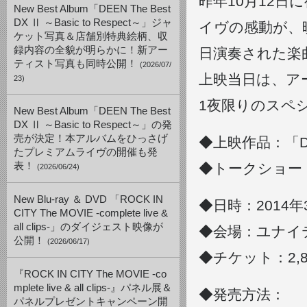
昨年10月12日
New Best Album「DEEN The Best
DX Ⅱ ～Basic to Respect～」ジャ
イヴの感動が、
ケット写真＆店舗別特典絵柄、収
録内容の全貌が明らかに！新アー
日演奏された楽曲
ティスト写真も同時公開！
(2026/07/
上映当日は、ア
23)
1夜限りのスペ
New Best Album「DEEN The Best
DX Ⅱ ～Basic to Respect～」の発
売が決定！本アルバムをひっさげ
◆上映作品：「DEEN
たプレミアムライヴの開催も発
表！
◆トークショー：
(2026/06/24)
New Blu-ray ＆ DVD 「ROCK IN
◆日時：2014年
CITY The MOVIE -complete live &
all clips-」のダイジェスト映像が
◆会場：ユナイ
公開！
(2026/06/17)
◆チケット：2,
『ROCK IN CITY The MOVIE -co
mplete live & all clips-』パネル展＆
◆発売方法：
パネルプレゼントキャンペーン開