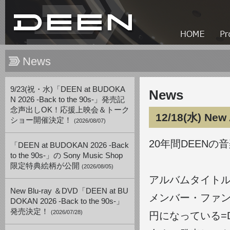
News
9/23(祝・水)「DEEN at BUDOKA
News
N 2026 -Back to the 90s-」発売記
念声出しOK！応援上映会＆トーク
12/18(水) N
ショー開催決定！
(2026/08/07)
20年間DEEN
「DEEN at BUDOKAN 2026 -Back
to the 90s-」の Sony Music Shop
限定特典絵柄が公開
(2026/08/05)
アルバムタイトルの
New Blu-ray ＆DVD「DEEN at BU
メンバー・ファン
DOKAN 2026 -Back to the 90s-」
発売決定！
(2026/07/28)
円になっている=DE