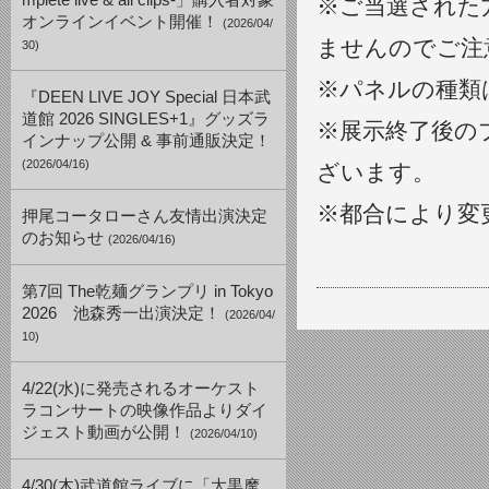
mplete live & all clips-」購入者対象
※ご当選された
オンラインイベント開催！
(2026/04/
ませんのでご注
30)
※パネルの種類
『DEEN LIVE JOY Special 日本武
道館 2026 SINGLES+1』グッズラ
※展示終了後の
インナップ公開 & 事前通販決定！
(2026/04/16)
ざいます。
※都合により変
押尾コータローさん友情出演決定
のお知らせ
(2026/04/16)
第7回 The乾麺グランプリ in Tokyo
2026 池森秀一出演決定！
(2026/04/
10)
4/22(水)に発売されるオーケスト
ラコンサートの映像作品よりダイ
ジェスト動画が公開！
(2026/04/10)
4/30(木)武道館ライブに「大黒摩