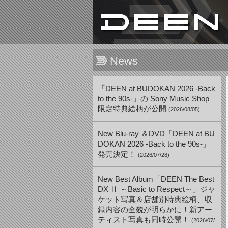
News
「DEEN at BUDOKAN 2026 -Back
to the 90s-」の Sony Music Shop
限定特典絵柄が公開
(2026/08/05)
New Blu-ray ＆DVD「DEEN at BU
DOKAN 2026 -Back to the 90s-」
発売決定！
(2026/07/28)
New Best Album「DEEN The Best
DX Ⅱ ～Basic to Respect～」ジャ
ケット写真＆店舗別特典絵柄、収
録内容の全貌が明らかに！新アー
ティスト写真も同時公開！
(2026/07/