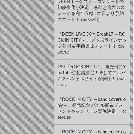
DEENオーケストラコンサートの
初映像化が決定！感動と迫力のス
テージを完全収録!! 本日より予約
スタート！
(2026/02/21)
『DEEN LIVE JOY-Break27 ～RO
CK IN CITY～ 』グッズラインナッ
プ公開 & 事前通販スタート！
(202
6/01/16)
1/21「ROCK IN CITY」発売日にY
ouTube生配信決定！そしてアルバ
ムスペシャルサイトが開設！
(2026/
01/20)
『ROCK IN CITY ～band covers o
nly～』発売記念 パネル展＆プレ
ゼントキャンペーン実施決定！
(20
26/01/19)
「ROCK IN CITY ～band covers o