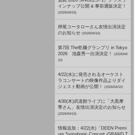
道館 2026 SINGLES+1』グッズラ
インナップ公開 & 事前通販決定！
(2026/04/16)
押尾コータローさん友情出演決定
のお知らせ
(2026/04/16)
第7回 The乾麺グランプリ in Tokyo
2026 池森秀一出演決定！
(2026/04/
10)
4/22(水)に発売されるオーケスト
ラコンサートの映像作品よりダイ
ジェスト動画が公開！
(2026/04/10)
4/30(木)武道館ライブに「大黒摩
季さん」友情出演決定のお知らせ
(2026/04/10)
情報追加：4/22(水)「DEEN Premi
um Symphonic Concert -GRAND T