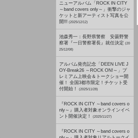
ニューアルバム「ROCK IN CITY
～band covers only～」衝撃のジャ
ケットと新アーティスト写真を公
開!!!
(2025/12/12)
池森秀一：長野県警察 安曇野警
察署『一日警察署長』就任決定
(20
25/12/08)
アルバム発売記念「DEEN LIVE J
OY-Break26 ～ROCK ON!～」プ
レミアム上映会＆トークショー開
催！ 全国3都市限定！チケット受
付開始！
(2025/11/28)
『ROCK IN CITY ～band covers o
nly～』購入者対象オンラインイベ
ント開催決定！
(2025/11/27)
『ROCK IN CITY ～band covers o
nly～』購入者対象リアルトークイ