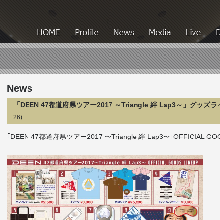
HOME
HOME
Profile
News
Media
News
「DEEN 47都道府県ツアー2017 ～Triangle 絆 Lap3～」
26)
｢DEEN 47都道府県ツアー2017 〜Triangle 絆 Lap3〜｣OFFICIAL GOO