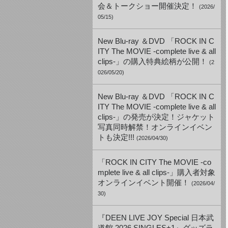
会＆トークショー開催決定！
(2026/
05/15)
New Blu-ray ＆DVD 「ROCK IN C
ITY The MOVIE -complete live & all
clips-」の購入特典絵柄が公開！
(2
026/05/20)
New Blu-ray ＆DVD 「ROCK IN C
ITY The MOVIE -complete live & all
clips-」の発売が決定！ジャケット
写真同時解禁！オンラインイベン
トも決定!!!
(2026/04/30)
「ROCK IN CITY The MOVIE -co
mplete live & all clips-」購入者対象
オンラインイベント開催！
(2026/04/
30)
『DEEN LIVE JOY Special 日本武