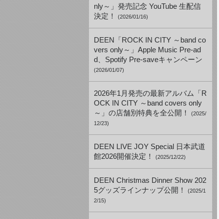
nly～」発売記念 YouTube 生配信
決定！
(2026/01/16)
DEEN「ROCK IN CITY ～band co
vers only～」Apple Music Pre-ad
d、Spotify Pre-saveキャンペーン
(2026/01/07)
2026年1月発売の最新アルバム「R
OCK IN CITY ～band covers only
～」の店舗別特典を全公開！
(2025/
12/23)
DEEN LIVE JOY Special 日本武道
館2026開催決定！
(2025/12/22)
DEEN Christmas Dinner Show 202
5グッズラインナップ公開！
(2025/1
2/15)