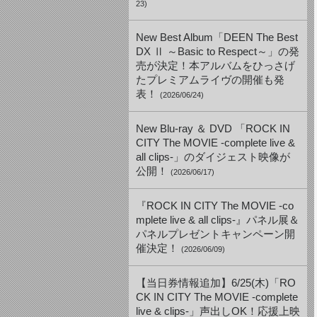
23)
New Best Album「DEEN The Best
DX Ⅱ ～Basic to Respect～」の発
売が決定！本アルバムをひっさげ
たプレミアムライヴの開催も発
表！
(2026/06/24)
New Blu-ray ＆ DVD 「ROCK IN
CITY The MOVIE -complete live &
all clips-」のダイジェスト映像が
公開！
(2026/06/17)
『ROCK IN CITY The MOVIE -co
mplete live & all clips-』パネル展＆
パネルプレゼントキャンペーン開
催決定！
(2026/06/09)
【当日券情報追加】6/25(木)「RO
CK IN CITY The MOVIE -complete
live & clips-」声出しOK！応援上映