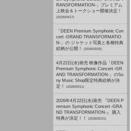
RANSFORMATION-」プレミアム
上映会＆トークショー開催決定！
(2026/04/17)
「DEEN Premium Symphonic Con
cert -GRAND TRANSFORMATIO
N-」の ジャケット写真と各種特典
絵柄が公開！
(2026/03/25)
4月22日(水)発売 映像作品「DEEN
Premium Symphonic Concert -GR
AND TRANSFORMATION-」のSo
ny Music Shop限定特典絵柄が決
定！
(2026/03/11)
2026年4月22日(水)発売 『DEEN P
remium Symphonic Concert -GRA
ND TRANSFORMATION-』 購入
特典が決定！！
(2026/02/21)