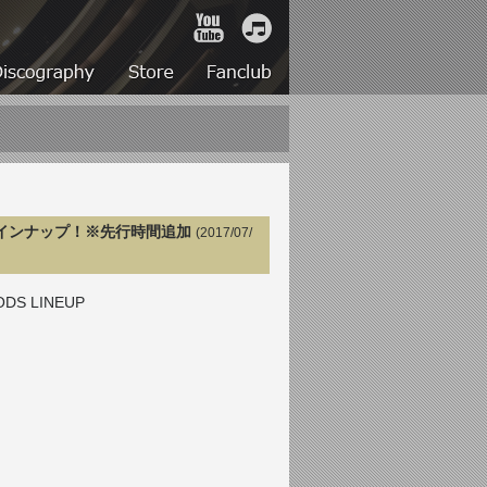
YouTube
iTunes
Live
Discography
Store
Fanclub
グッズラインナップ！※先行時間追加
(2017/07/
DS LINEUP